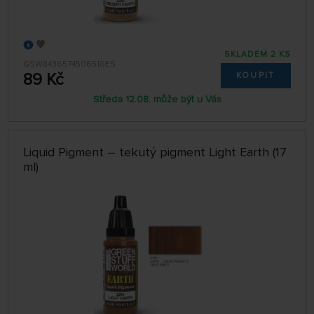
SKLADEM 2 KS
GSW8436574506518ES
89 Kč
KOUPIT
Středa 12.08. může být u Vás
Liquid Pigment – tekutý pigment Light Earth (17
ml)