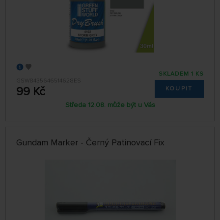
SKLADEM 1 KS
GSW8435646514628ES
99 Kč
KOUPIT
Středa 12.08. může být u Vás
Gundam Marker - Černý Patinovací Fix