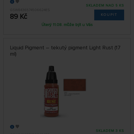
SKLADEM NAD 5 KS
GSW8436574506624ES
89 Kč
KOUPIT
Úterý 11.08. může být u Vás
Liquid Pigment – tekutý pigment Light Rust (17
ml)
SKLADEM 3 KS