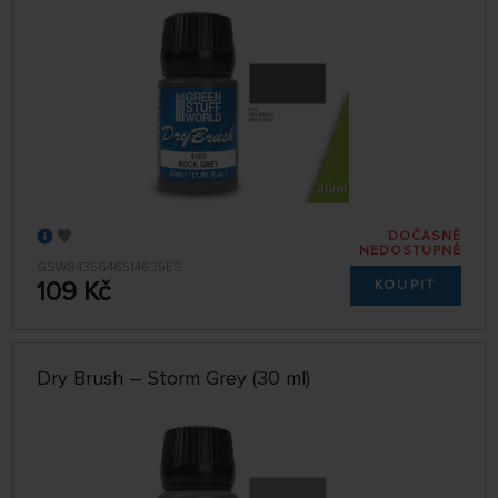
DOČASNĚ
NEDOSTUPNÉ
GSW8435646514635ES
109 Kč
KOUPIT
Dry Brush – Storm Grey (30 ml)