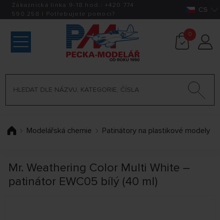
Zákaznická linka 9-18 hod.:
+420
774
CS
590 258
|
Potřebujete pomoci?
0
Modelářská chemie
Patinátory na plastikové modely
Mr. Weathering Color Multi White –
patinátor EWC05 bílý (40 ml)