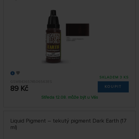
SKLADEM 3 KS
GSW8436574506563ES
89 Kč
KOUPIT
Středa 12.08. může být u Vás
Liquid Pigment – tekutý pigment Dark Earth (17
ml)