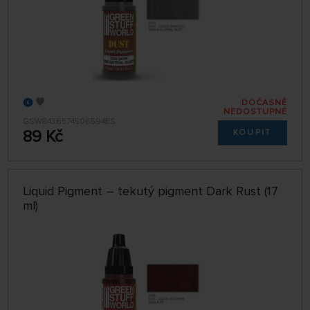
DOČASNĚ
NEDOSTUPNÉ
GSW8436574506594ES
89 Kč
KOUPIT
Liquid Pigment – tekutý pigment Dark Rust (17
ml)