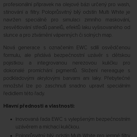
profesionální přípravek na olejové bázi určený pro wash,
stínování a filtry. Poloprůsvitný bílý odstín Multi White je
navržen speciálně pro simulaci zimního maskování,
zesvětlování středů panelů, efektů laku vyšisovaného od
slunce a pro ztvárnění vápenných či solných map.
Nová generace s označením EWC sdílí osvědčenou
formulu, ale přidává bezpečnostní uzávěr s dětskou
pojistkou a integrovanou nerezovou kuličku pro
dokonalé promíchání pigmentů. Složení nereaguje s
podkladovými akrylovými barvami ani laky. Přebytečné
množství lze po zaschnutí snadno upravit speciálním
ředidlem této řady.
Hlavní přednosti a vlastnosti:
Inovovaná řada EWC s vylepšeným bezpečnostním
uzávěrem a míchací kuličkou.
Poloprůsvitný bílý odstín Multi White pro jemné filtry