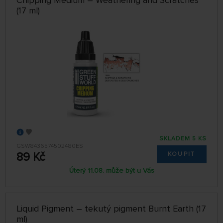
Chipping Medium – Weathering and Scratches
(17 ml)
SKLADEM 5 KS
GSW8436574502480ES
89 Kč
KOUPIT
Úterý 11.08. může být u Vás
Liquid Pigment – tekutý pigment Burnt Earth (17
ml)