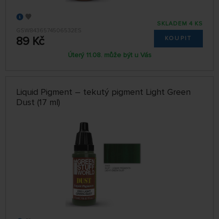
SKLADEM 4 KS
GSW8436574506532ES
89 Kč
KOUPIT
Úterý 11.08. může být u Vás
Liquid Pigment – tekutý pigment Light Green
Dust (17 ml)