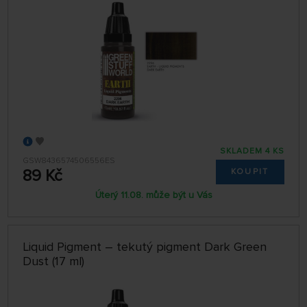
SKLADEM 4 KS
GSW8436574506556ES
89 Kč
KOUPIT
Úterý 11.08. může být u Vás
Liquid Pigment – tekutý pigment Dark Green
Dust (17 ml)