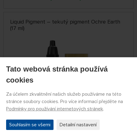
Liquid Pigment – tekutý pigment Ochre Earth
(17 ml)
Tato webová stránka používá
cookies
Za účelem zkvalitnění našich služeb používáme na této
stránce soubory cookies. Pro více informací přejděte na
SKLADEM 2 KS
Podmínky pro používání internetových stránek
.
GSW8436574506525ES
89 Kč
KOUPIT
Souhlasím se všemi
Detailní nastavení
Úterý 11.08. může být u Vás