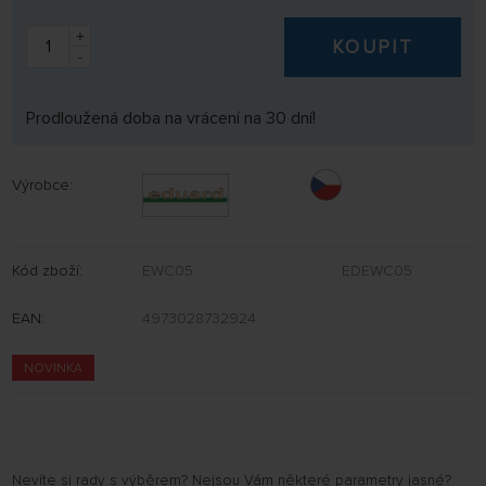
+
KOUPIT
-
Prodloužená doba na vrácení na 30 dní!
Výrobce:
Kód zboží:
EWC05
EDEWC05
EAN:
4973028732924
NOVINKA
Nevíte si rady s výběrem? Nejsou Vám některé parametry jasné?