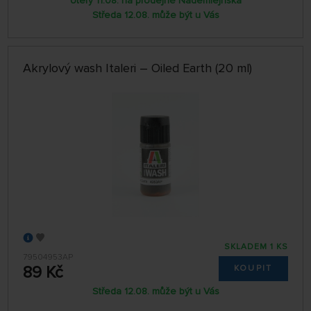
Úterý 11.08. na prodejně Nademlejnská
Středa 12.08. může být u Vás
Akrylový wash Italeri – Oiled Earth (20 ml)
SKLADEM 1 KS
79504953AP
89 Kč
KOUPIT
Středa 12.08. může být u Vás