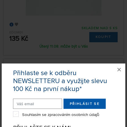
SKLADEM NAD 5 KS
EDGM01
135 Kč
KOUPIT
Úterý 11.08. může být u Vás
Gundam Marker - Šedý Patinovací Fix
×
Přihlaste se k odběru
NEWSLETTERU a využijte slevu
100 Kč na první nákup*
PŘIHLÁSIT SE
Souhlasím se zpracováním osobních údajů