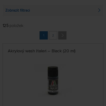
Zobrazit filtraci
125
položek
FILTROVAT:
ŘADIT:
ABECEDNĚ
1
2
jen skladem
64 NA STRÁNCE
Akrylový wash Italeri – Black (20 ml)