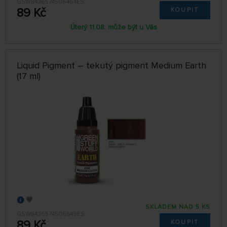
GSW8436574506464ES
89 Kč
KOUPIT
Úterý 11.08. může být u Vás
Liquid Pigment – tekutý pigment Medium Earth
(17 ml)
SKLADEM NAD 5 KS
GSW8436574506549ES
89 Kč
KOUPIT