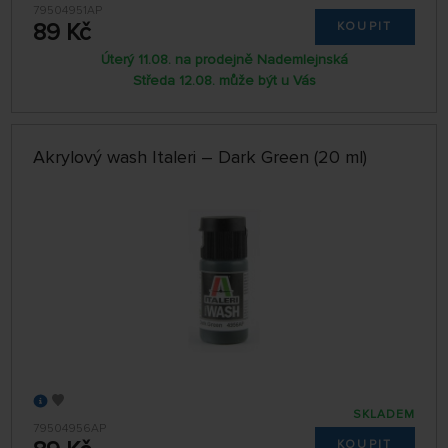
79504951AP
89 Kč
KOUPIT
Úterý 11.08. na prodejně Nademlejnská
Středa 12.08. může být u Vás
Akrylový wash Italeri – Dark Green (20 ml)
SKLADEM
79504956AP
KOUPIT