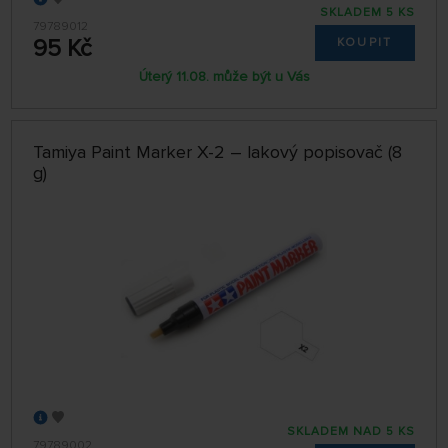
SKLADEM 5 KS
79789012
95 Kč
KOUPIT
Úterý 11.08. může být u Vás
Tamiya Paint Marker X-2 – lakový popisovač (8
g)
SKLADEM NAD 5 KS
79789002