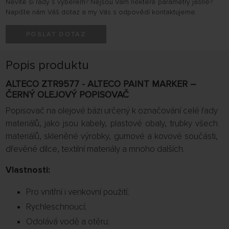
Nevíte si rady s výběrem? Nejsou Vám některé parametry jasné?
Napište nám Váš dotaz a my Vás s odpovědí kontaktujeme.
POSLAT DOTAZ
Popis produktu
ALTECO ZTR9577 - ALTECO PAINT MARKER –
ČERNÝ OLEJOVÝ POPISOVAČ
Popisovač na olejové bázi určený k označování celé řady
materiálů, jako jsou kabely, plastové obaly, trubky všech
materiálů, skleněné výrobky, gumové a kovové součásti,
dřevěné dílce, textilní materiály a mnoho dalších.
Vlastnosti:
Pro vnitřní i venkovní použití;
Rychleschnoucí;
Odolává vodě a otěru;