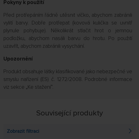
Pokyny k použití
Před protřepáním řádně utěsnit víčko, abychom zabránili
vylití barvy. Dobře protřepat (kovová kulička se uvnitř
plynule pohybuje). Několikrát stlačit hrot o jemnou
podložku, abychom nasáli barvu do hrotu. Po použití
uzavřít, abychom zabránili vysychání.
Upozornění
Produkt obsahuje látky klasifikované jako nebezpečné ve
smyslu nařízení (ES) č. 1272/2008. Podrobné informace
viz sekce „Ke stažení“.
Související produkty
Zobrazit filtraci