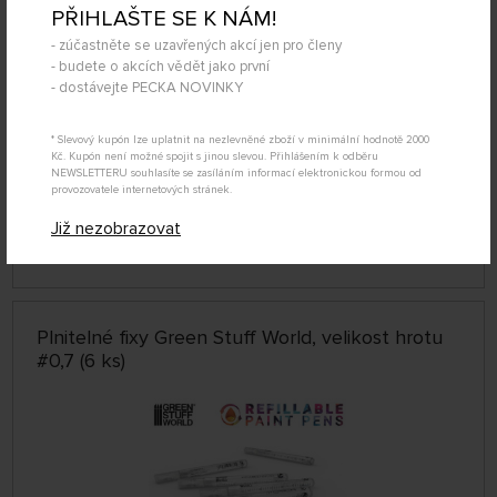
PŘIHLAŠTE SE K NÁM!
- zúčastněte se uzavřených akcí jen pro členy
- budete o akcích vědět jako první
- dostávejte PECKA NOVINKY
* Slevový kupón lze uplatnit na nezlevněné zboží v minimální hodnotě 2000
Kč. Kupón není možné spojit s jinou slevou. Přihlášením k odběru
NEWSLETTERU souhlasíte se zasíláním informací elektronickou formou od
SKLADEM 1 KS
provozovatele internetových stránek.
GSW8435646523743ES
469 Kč
KOUPIT
Již nezobrazovat
Středa 12.08. může být u Vás
Plnitelné fixy Green Stuff World, velikost hrotu
#0,7 (6 ks)