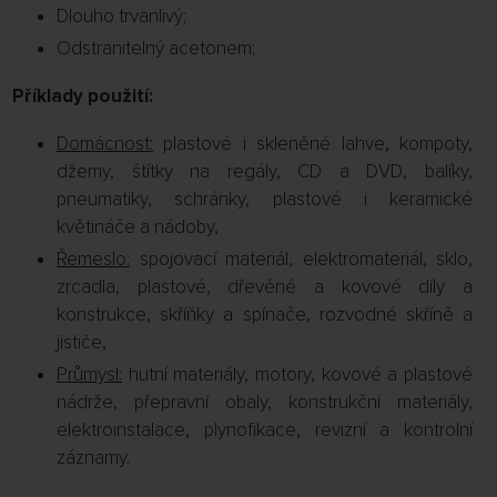
Dlouho trvanlivý;
Odstranitelný acetonem;
Příklady použití:
Domácnost:
plastové i skleněné lahve, kompoty,
džemy, štítky na regály, CD a DVD, balíky,
pneumatiky, schránky, plastové i keramické
květináče a nádoby,
Řemeslo:
spojovací materiál, elektromateriál, sklo,
zrcadla, plastové, dřevěné a kovové díly a
konstrukce, skříňky a spínače, rozvodné skříně a
jističe,
Průmysl:
hutní materiály, motory, kovové a plastové
nádrže, přepravní obaly, konstrukční materiály,
elektroinstalace, plynofikace, revizní a kontrolní
záznamy.