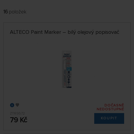
16
položek
FILTROVAT:
ŘADIT:
ABECEDNĚ
jen skladem
ALTECO Paint Marker – bílý olejový popisovač
64 NA STRÁNCE
DOČASNĚ
NEDOSTUPNÉ
ZTR9572
79 Kč
KOUPIT