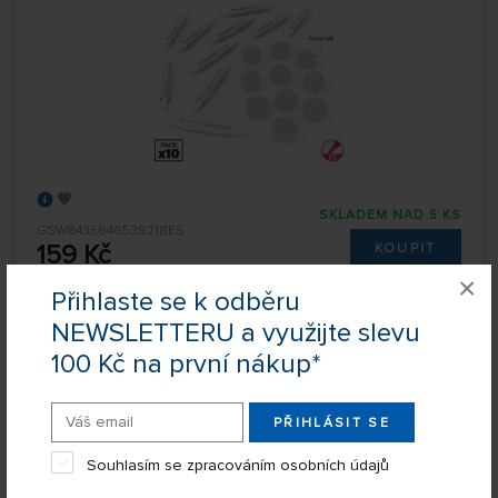
SKLADEM NAD 5 KS
GSW8435646539218ES
159 Kč
KOUPIT
×
Úterý 11.08. může být u Vás
Přihlaste se k odběru
NEWSLETTERU a využijte slevu
100 Kč na první nákup*
Plnitelné fixy Green Stuff World, velikost hrotu
#0,5 (6 ks)
PŘIHLÁSIT SE
Souhlasím se zpracováním osobních údajů