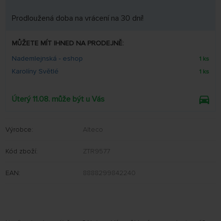
Prodloužená doba na vrácení na 30 dní!
MŮŽETE MÍT IHNED NA PRODEJNĚ:
Nademlejnská - eshop
1 ks
Karolíny Světlé
1 ks
Úterý 11.08. může být u Vás
Výrobce:
Alteco
Kód zboží:
ZTR9577
EAN:
8888299842240