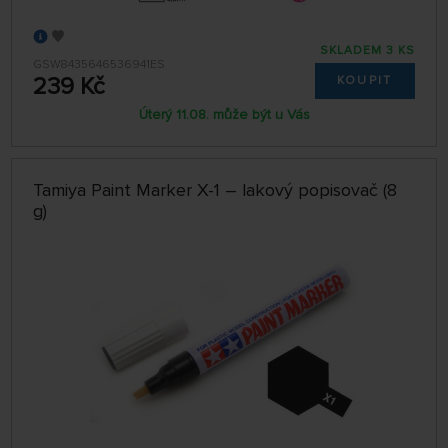
SKLADEM 3 KS
GSW8435646536941ES
239 Kč
KOUPIT
Úterý 11.08. může být u Vás
Tamiya Paint Marker X-1 – lakový popisovač (8
g)