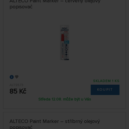
ALTECO Paint Marker – červený olejový
popisovač
SKLADEM 1 KS
ALT9573
85 Kč
KOUPIT
Středa 12.08. může být u Vás
ALTECO Paint Marker – stříbrný olejový
popisovač