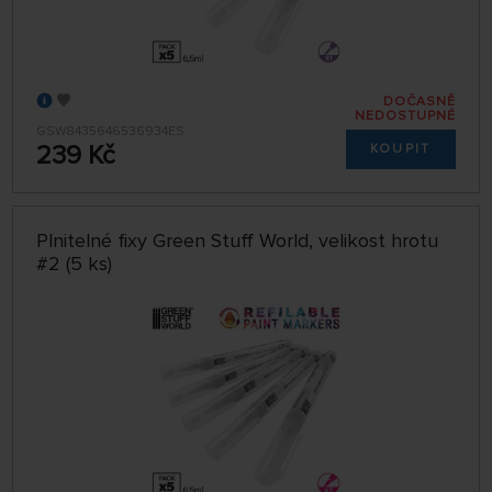
DOČASNĚ
NEDOSTUPNÉ
GSW8435646536934ES
239 Kč
KOUPIT
Plnitelné fixy Green Stuff World, velikost hrotu
#2 (5 ks)