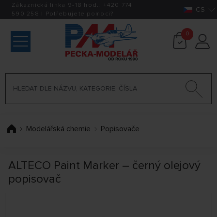
Zákaznická linka 9-18 hod.:
+420
774
CS
590 258
|
Potřebujete pomoci?
0
Modelářská chemie
Popisovače
ALTECO Paint Marker – černý olejový
popisovač