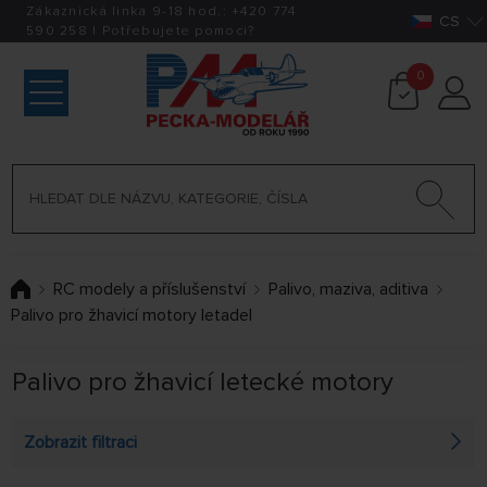
Zákaznická linka 9-18 hod.:
+420
774
CS
590 258
|
Potřebujete pomoci?
0
RC modely a příslušenství
Palivo, maziva, aditiva
Palivo pro žhavicí motory letadel
Palivo pro žhavicí letecké motory
Zobrazit filtraci