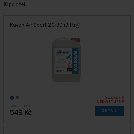
10
položek
FILTROVAT:
VÝROBCI
Kavan Air Sport 20/80 (3 litry)
POBOČKA
jen skladem
ŘADIT:
NEJPRODÁVANĚJŠÍ
32 NA STRÁNCE
DOČASNĚ
NEDOSTUPNÉ
KAV54.013.3
549 Kč
DETAIL