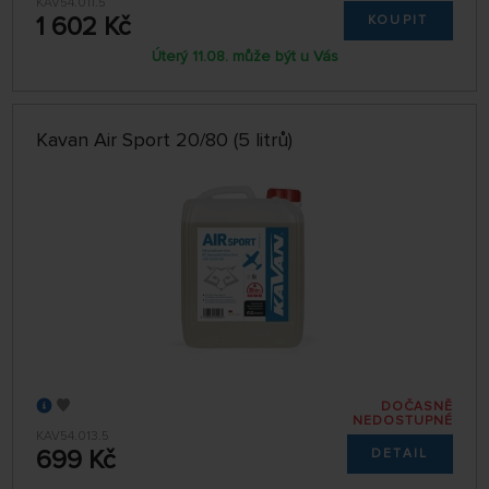
KAV54.011.5
1 602 Kč
KOUPIT
Úterý 11.08. může být u Vás
Kavan Air Sport 20/80 (5 litrů)
DOČASNĚ
NEDOSTUPNÉ
KAV54.013.5
699 Kč
DETAIL