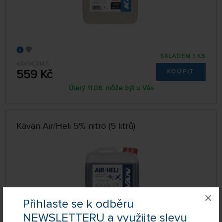
SKLADEM 1 KS
KAV54.014.5
559 Kč
KOUPIT
Úterý 11.08. může být u Vás
Kavan Air/Heli 5% nitro (5 litrů)
×
Přihlaste se k odběru
NEWSLETTERU a využijte slevu