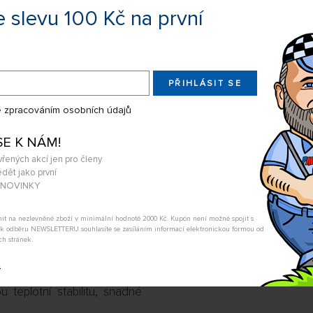
e slevu 100 Kč na první
POSLAT DOTAZ
Ke stažení
PŘIHLÁSIT SE
TRO (5 LITRŮ)
Nebezpečnostní poky
 zpracováním osobních údajů
odné pro letadla, vrtulníky a
rémní akrobatické obraty.
SE K NÁM!
hanu. Vhodné pro dvoutaktní
vřených akcí jen pro členy
dět jako první
pod. nebo čtyřtaktní motory
A NOVINKY
tnit na nezlevněné zboží v minimální hodnotě 2000 Kč. Kupón není možné spojit s
m k odběru NEWSLETTERU souhlasíte se zasíláním informací elektronickou formou od
ch stránek.
 dokonalé mazání;
t
 teplotní stabilitu, snadné