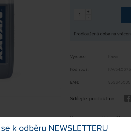
+
-
Prodloužená doba na vrácení
Výrobce:
Kavan
Kód zboží:
KAV54.007.5
EAN:
859645005
Sdílejte produkt na:
Nevíte si rady s výběrem? Nejso
my Vás s odpovědí kontaktujeme
te se k odběru NEWSLETTERU