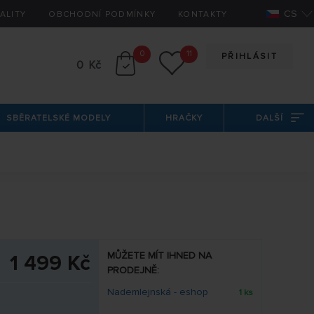
CS
ALITY
OBCHODNÍ PODMÍNKY
KONTAKTY
0
11
PŘIHLÁSIT
0 Kč
SBĚRATELSKÉ MODELY
HRAČKY
DALŠÍ
MŮŽETE MÍT IHNED NA
1 499 Kč
PRODEJNĚ:
Nademlejnská - eshop
1 ks