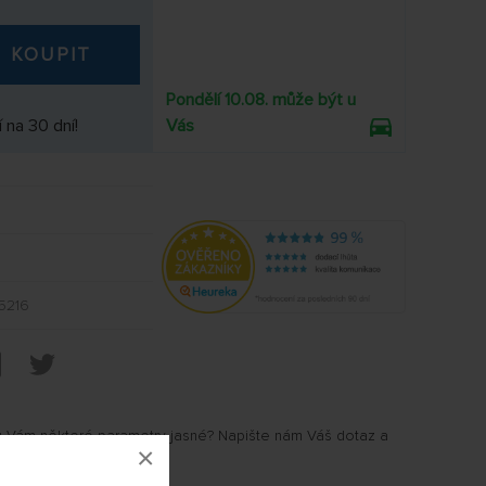
KOUPIT
Pondělí 10.08. může být u
 na 30 dní!
Vás
5216
u Vám některé parametry jasné? Napište nám Váš dotaz a
×
.