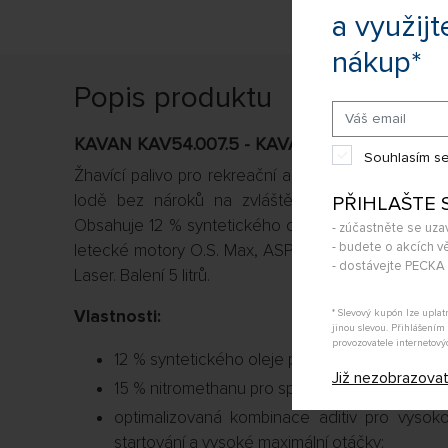
a využijt
nákup*
Popis produktu
KAVAN KAV54.007.5 - KAVAN AIR/HELI 15% NI
Souhlasím se
Žhavící palivo pro rekreační a sportovní použití. Vh
lodě bez nároků na zvláště vysoký výkon a ext
PŘIHLAŠTE 
Obsahuje 12 % syntetického oleje a 15 % nitromet
- zúčastněte se uza
- budete o akcích vě
letecké motory O.S. Max, ASP, YS, Thunder Tiger a
- dostávejte PECK
Laser. Balení 5 litrů.
Vlastnosti:
* Slevový kupón lze upla
jinou slevou. Přihlášení
provozovatele internetový
12 % syntetického oleje pro spolehlivý chod a
Již nezobrazova
15 % nitromethanu pro spolehlivý chod;
optimalizovaná kombinace aditiv pro vysokou
startování a vysoké maximální otáčky;