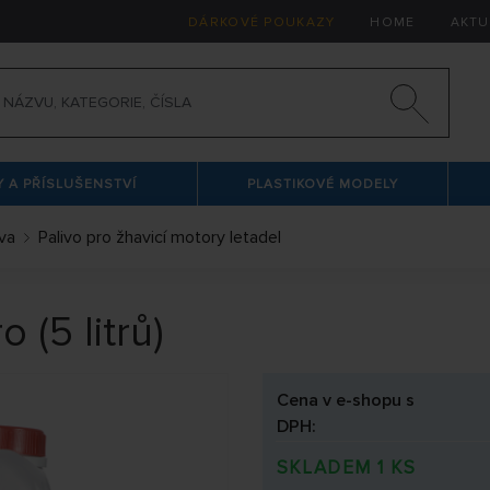
DÁRKOVÉ POUKAZY
HOME
AKTU
 A PŘÍSLUŠENSTVÍ
PLASTIKOVÉ MODELY
iva
Palivo pro žhavicí motory letadel
 (5 litrů)
Cena v e-shopu s
DPH:
SKLADEM 1 KS