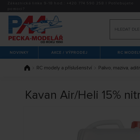
Zákaznická linka 9-18 hod.:
+420
774 590 258
|
Potřebujete
pomoci?
NOVINKY
AKCE / VÝPRODEJ
RC MODELY
RC modely a příslušenství
Palivo, maziva, adit
Kavan Air/Heli 15% nitro