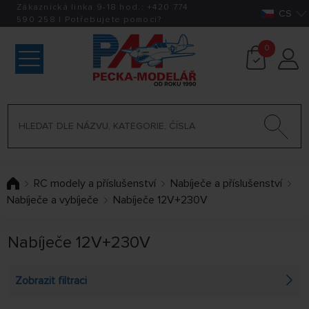
Zákaznická linka 9-18 hod.:
+420
774
CS
590 258
|
Potřebujete pomoci?
0
RC modely a příslušenství
Nabíječe a příslušenství
Nabíječe a vybíječe
Nabíječe 12V+230V
Nabíječe 12V+230V
Zobrazit filtraci