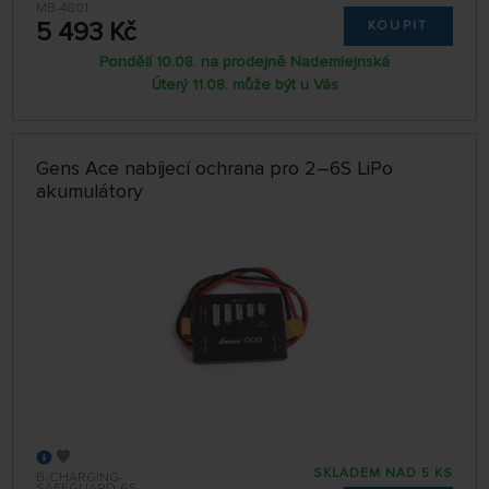
MB-4801
5 493 Kč
KOUPIT
Pondělí 10.08. na prodejně Nademlejnská
Úterý 11.08. může být u Vás
Gens Ace nabíjecí ochrana pro 2–6S LiPo
akumulátory
SKLADEM NAD 5 KS
B-CHARGING-
SAFEGUARD-6S