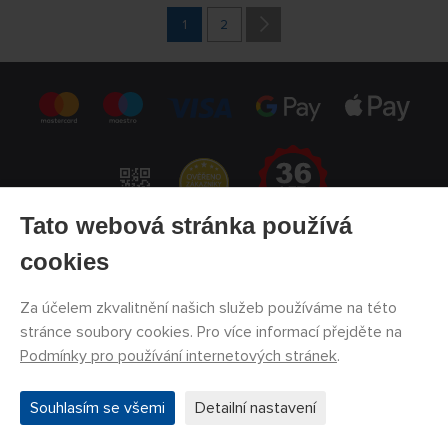
1
2
Tato webová stránka používá
cookies
REGISTRACE NEWSLETTER
Za účelem zkvalitnění našich služeb používáme na této
REGISTROVAT
stránce soubory cookies. Pro více informací přejděte na
Souhlasím se zpracováním osobních údajů
Podmínky pro používání internetových stránek
.
Souhlasím se všemi
Detailní nastavení