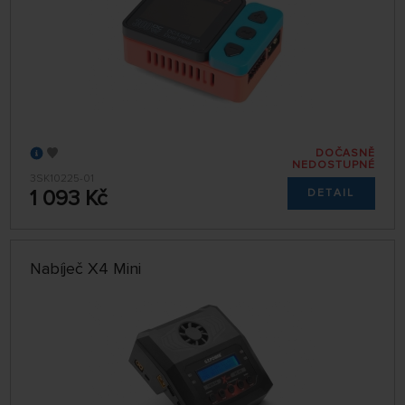
DOČASNĚ
NEDOSTUPNÉ
3SK10225-01
1 093 Kč
DETAIL
Nabíječ X4 Mini