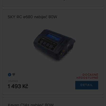
SKY RC e680 nabíječ 80W
DOČASNĚ
NEDOSTUPNÉ
3SK1149
1 493 Kč
DETAIL
Kavan C14+ nabíječ 80W