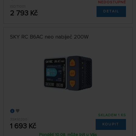
NEDOSTUPNÉ
ISDT1001
2 793 Kč
DETAIL
SKY RC B6AC neo nabíječ 200W
SKLADEM 1 KS
3SK10200
1 693 Kč
KOUPIT
Pondělí 10.08. může být u Vás