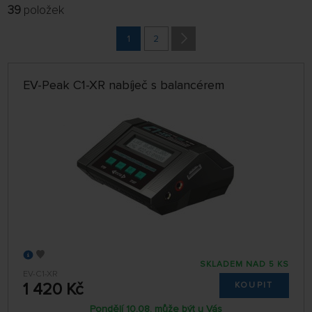
39
položek
FILTROVAT:
VÝROBCI
1
2
POBOČKA
EV-Peak C1-XR nabíječ s balancérem
jen skladem
ŘADIT:
NEJPRODÁVANĚJŠÍ
32 NA STRÁNCE
SKLADEM NAD 5 KS
EV-C1-XR
1 420 Kč
KOUPIT
Pondělí 10.08. může být u Vás