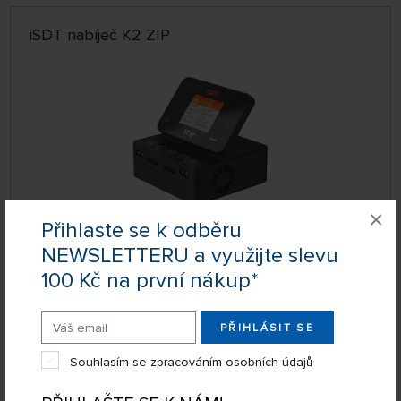
iSDT nabíječ K2 ZIP
×
Přihlaste se k odběru
NEWSLETTERU a využijte slevu
DOPRAVA ZDARMA
100 Kč na první nákup*
SKLADEM
ISDT1025
3 593 Kč
KOUPIT
PŘIHLÁSIT SE
Pondělí 10.08. na prodejně Nademlejnská
Úterý 11.08. může být u Vás
Souhlasím se zpracováním osobních údajů