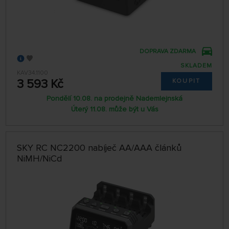
DOPRAVA ZDARMA
SKLADEM
KAV34.1100
3 593 Kč
KOUPIT
Pondělí 10.08. na prodejně Nademlejnská
Úterý 11.08. může být u Vás
SKY RC NC2200 nabíječ AA/AAA článků
NiMH/NiCd