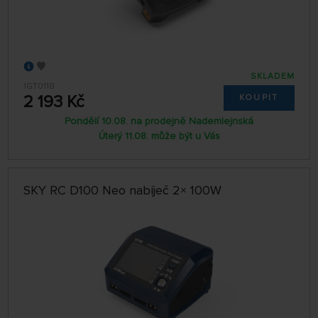
SKLADEM
1GT0118
2 193 Kč
KOUPIT
Pondělí 10.08. na prodejně Nademlejnská
Úterý 11.08. může být u Vás
SKY RC D100 Neo nabíječ 2× 100W