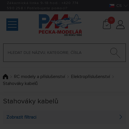
Zákaznická linka 9-18 hod.:
+420
774
CS
590 258
|
Potřebujete pomoci?
0
RC modely a příslušenství
Elektropříslušenství
Stahováky kabelů
Stahováky kabelů
Zobrazit filtraci