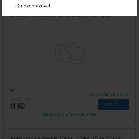
Již nezobrazovat
SLINKY KABELOVÝ STAHOVÁK BÍLÝ 6mm
SKLADEM NAD 5 KS
KT-1503-2W
11 Kč
KOUPIT
Úterý 11.08. může být u Vás
Punčochový návlek 10mm, délka 25 m (černý)