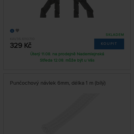
SKLADEM
KAV36.61107.10
329 Kč
KOUPIT
Úterý 11.08. na prodejně Nademlejnská
Středa 12.08. může být u Vás
Punčochový návlek 6mm, délka 1 m (bílý)