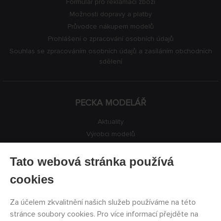
Formulář pro reklamaci zboží
Možnosti dopravy a platby
Průvodce nákupem modelů
Prohlášení o zpracování osobních údajů
Souhlas se zpracováním osobních údajů a zasíláním obchodních
sdělení
PECKA MODELÁŘ
Aktuality
Výrobci modelů
Volná místa
Kontakty
Tato webová stránka používá
Registrace
cookies
Ochrana soukromí
Nastavení cookies
Za účelem zkvalitnění našich služeb používáme na této
Facebook
stránce soubory cookies. Pro více informací přejděte na