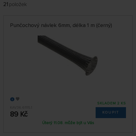
21
položek
FILTROVAT:
VÝROBCI
Punčochový návlek 6mm, délka 1 m (černý)
POBOČKA
jen skladem
ŘADIT:
NEJPRODÁVANĚJŠÍ
32 NA STRÁNCE
SKLADEM 2 KS
KAV36.61115.1
89 Kč
KOUPIT
Úterý 11.08. může být u Vás