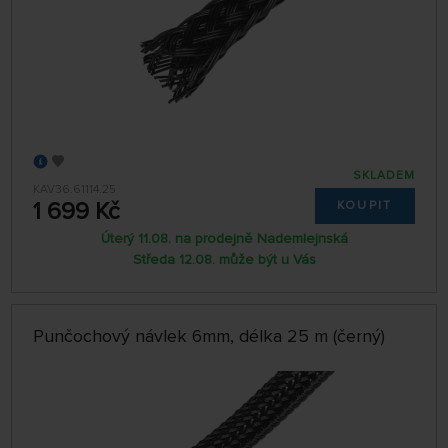
SKLADEM
KAV36.61114.25
1 699 Kč
KOUPIT
Úterý 11.08. na prodejně Nademlejnská
Středa 12.08. může být u Vás
Punčochový návlek 6mm, délka 25 m (černý)