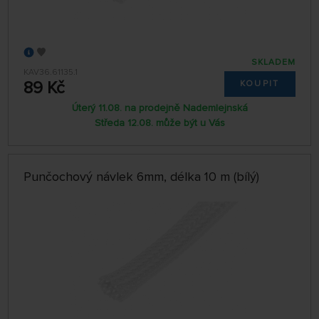
SKLADEM
KAV36.61135.1
89 Kč
KOUPIT
Úterý 11.08. na prodejně Nademlejnská
Středa 12.08. může být u Vás
Punčochový návlek 6mm, délka 10 m (bílý)