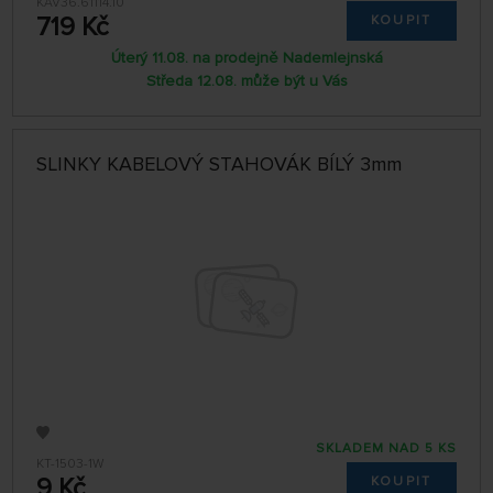
KAV36.61114.10
719 Kč
KOUPIT
Úterý 11.08. na prodejně Nademlejnská
Středa 12.08. může být u Vás
SLINKY KABELOVÝ STAHOVÁK BÍLÝ 3mm
SKLADEM NAD 5 KS
KT-1503-1W
9 Kč
KOUPIT