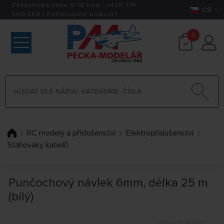
Zákaznická linka 9-18 hod.:
+420
774
CS
590 258
|
Potřebujete pomoci?
0
RC modely a příslušenství
Elektropříslušenství
Stahováky kabelů
Punčochový návlek 6mm, délka 25 m
(bílý)