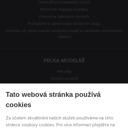
Formulář pro reklamaci zboží
Možnosti dopravy a platby
Průvodce nákupem modelů
Prohlášení o zpracování osobních údajů
Souhlas se zpracováním osobních údajů a zasíláním obchodních
sdělení
PECKA MODELÁŘ
Aktuality
Výrobci modelů
Volná místa
Kontakty
Tato webová stránka používá
Registrace
cookies
Ochrana soukromí
Nastavení cookies
Za účelem zkvalitnění našich služeb používáme na této
Facebook
stránce soubory cookies. Pro více informací přejděte na