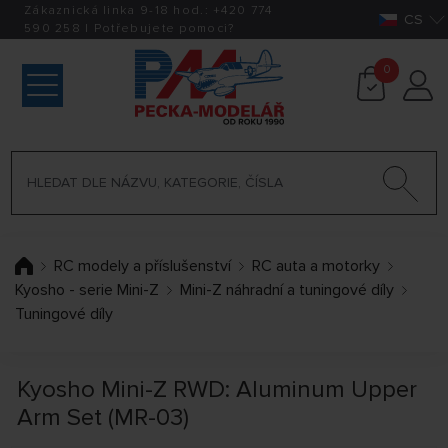
Zákaznická linka 9-18 hod.:
+420
774
CS
590 258
|
Potřebujete pomoci?
0
RC modely a příslušenství
RC auta a motorky
Kyosho - serie Mini-Z
Mini-Z náhradní a tuningové díly
Tuningové díly
Kyosho Mini-Z RWD: Aluminum Upper
Arm Set (MR-03)