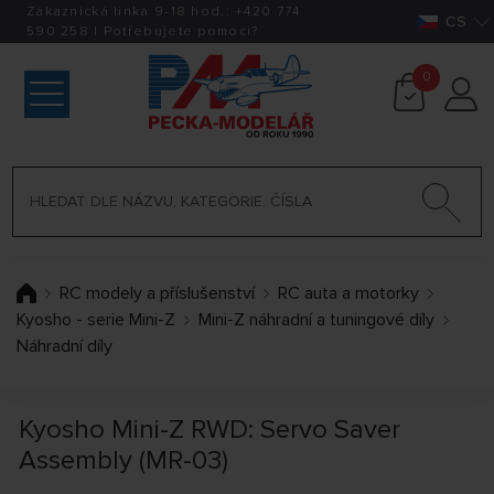
Zákaznická linka 9-18 hod.:
+420
774
CS
590 258
|
Potřebujete pomoci?
0
RC modely a příslušenství
RC auta a motorky
Kyosho - serie Mini-Z
Mini-Z náhradní a tuningové díly
Náhradní díly
Kyosho Mini-Z RWD: Servo Saver
Assembly (MR-03)