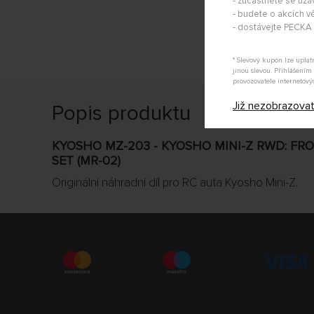
- zúčastněte se uza
- budete o akcích vě
- dostávejte PECK
* Slevový kupón lze upla
jinou slevou. Přihlášení
provozovatele internetový
Již nezobrazova
Popis produktu
KYOSHO MZ-203 - KYOSHO MINI-Z RWD: FR
SET (MR-02)
Originální náhradní díl pro RC auta Kyosho Mini-Z.