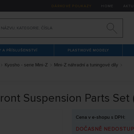
DÁRKOVÉ POUKAZY
HOME
AKTU
 A PŘÍSLUŠENSTVÍ
PLASTIKOVÉ MODELY
Kyosho - serie Mini-Z
Mini-Z náhradní a tuningové díly
ront Suspension Parts Set
Cena v e-shopu s DPH:
DOČASNĚ NEDOSTU