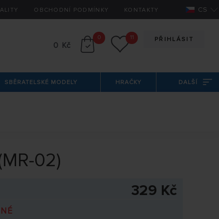
CS
ALITY
OBCHODNÍ PODMÍNKY
KONTAKTY
0
11
PŘIHLÁSIT
0 Kč
SBĚRATELSKÉ MODELY
HRAČKY
DALŠÍ
 (MR-02)
329 Kč
PNÉ