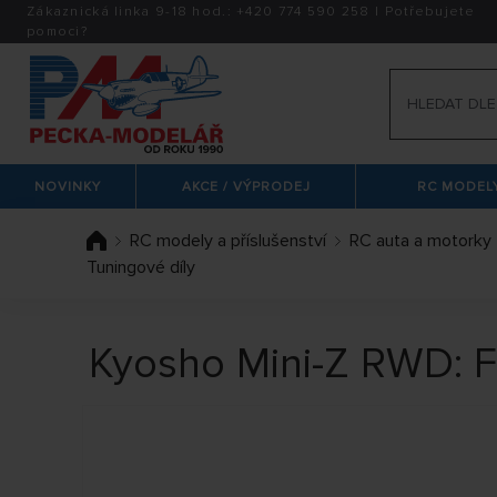
Zákaznická linka 9-18 hod.:
+420
774 590 258
|
Potřebujete
pomoci?
NOVINKY
AKCE / VÝPRODEJ
RC MODELY
RC modely a příslušenství
RC auta a motorky
Tuningové díly
Kyosho Mini-Z RWD: F