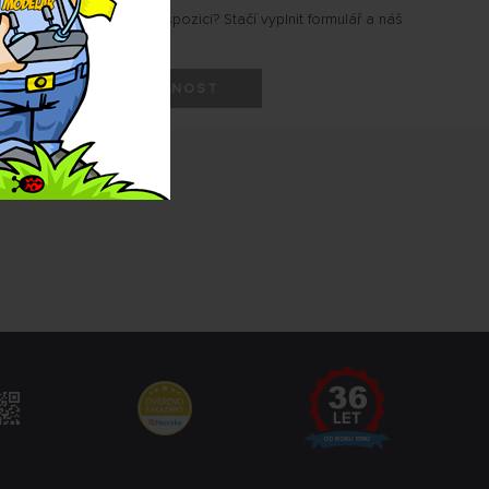
i, kdy produkt bude k dispozici? Stačí vyplnit formulář a náš
HLÍDAT DOSTUPNOST