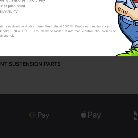
vřených akcí jen pro členy
Chcete dostat upozornění ve chvíl
dět jako první
hlídací pes Vám dá vědět.
A NOVINKY
POSLAT DOTAZ
tnit na nezlevněné zboží v minimální hodnotě 2000 Kč. Kupón není možné spojit s
m k odběru NEWSLETTERU souhlasíte se zasíláním informací elektronickou formou od
ch stránek.
t
ONT SUSPENSION PARTS