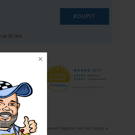
KOUPIT
 na 30 dní!
×
0856
u Vám některé parametry jasné? Napište nám Váš dotaz a
.