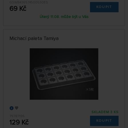
GSW8436574500530ES
69 Kč
KOUPIT
Úterý 11.08. může být u Vás
Michací paleta Tamiya
SKLADEM 3 KS
79787195
129 Kč
KOUPIT