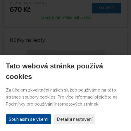
GSW8436574507447ES
670 Kč
KOUPIT
Úterý 11.08. může být u Vás
Nůžky na lepty
Tato webová stránka používá
cookies
Za účelem zkvalitnění našich služeb používáme na této
stránce soubory cookies. Pro více informací přejděte na
Podmínky pro používání internetových stránek
.
SKLADEM 3 KS
Souhlasím se všemi
Detailní nastavení
79774068
369 Kč
KOUPIT