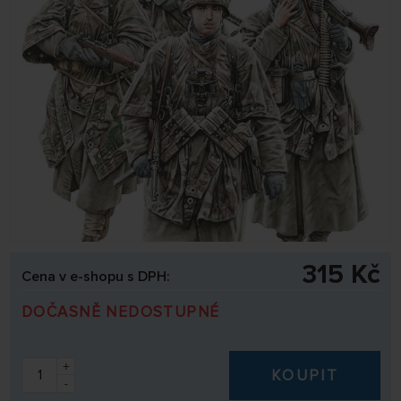
315 Kč
Cena v e-shopu s DPH:
DOČASNĚ NEDOSTUPNÉ
+
KOUPIT
-