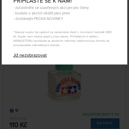
PŘIHLAŠTE SE K NÁM!
SKLADEM NAD 5 KS
339604
- zúčastněte se uzavřených akcí jen pro členy
149 Kč
KOUPIT
- budete o akcích vědět jako první
Úterý 11.08. může být u Vás
- dostávejte PECKA NOVINKY
* Slevový kupón lze uplatnit na nezlevněné zboží v minimální hodnotě 2000
Kč. Kupón není možné spojit s jinou slevou. Přihlášením k odběru
Lepidlo Tamiya extra řídké
NEWSLETTERU souhlasíte se zasíláním informací elektronickou formou od
provozovatele internetových stránek.
Již nezobrazovat
SKLADEM NAD 5 KS
79787038
110 Kč
KOUPIT