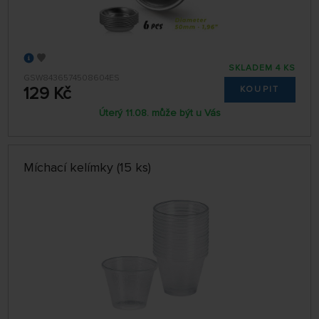
SKLADEM 4 KS
GSW8436574508604ES
129 Kč
KOUPIT
Úterý 11.08. může být u Vás
Míchací kelímky (15 ks)