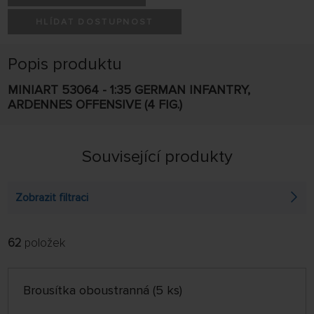
HLÍDAT DOSTUPNOST
Popis produktu
MINIART 53064 - 1:35 GERMAN INFANTRY,
ARDENNES OFFENSIVE (4 FIG.)
Související produkty
Zobrazit filtraci
62
položek
FILTROVAT:
ŘADIT:
ABECEDNĚ
jen skladem
Brousítka oboustranná (5 ks)
64 NA STRÁNCE