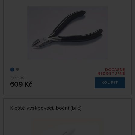
DOČASNĚ
NEDOSTUPNÉ
79774001
609 Kč
KOUPIT
Kleště vyštipovací, boční (bílé)