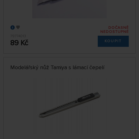
DOČASNĚ
NEDOSTUPNÉ
79774013
89 Kč
KOUPIT
Modelářský nůž Tamiya s lámací čepelí