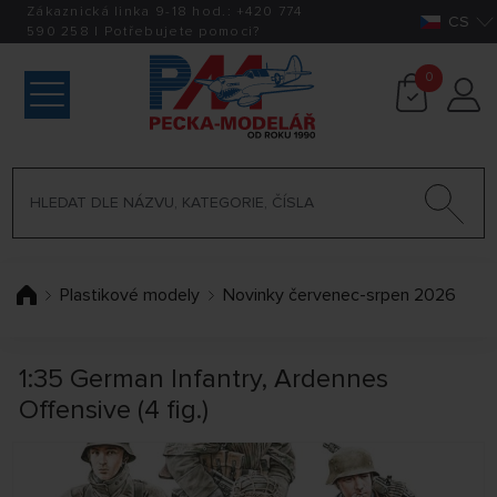
Zákaznická linka 9-18 hod.:
+420
774
CS
590 258
|
Potřebujete pomoci?
0
Plastikové modely
Novinky červenec-srpen 2026
1:35 German Infantry, Ardennes
Offensive (4 fig.)