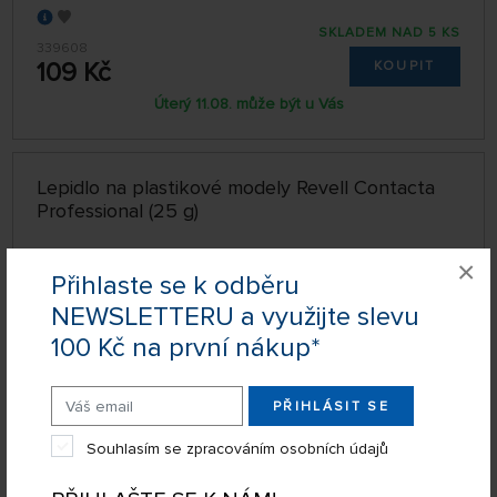
SKLADEM NAD 5 KS
339608
109 Kč
KOUPIT
Úterý 11.08. může být u Vás
Lepidlo na plastikové modely Revell Contacta
Professional (25 g)
×
Přihlaste se k odběru
NEWSLETTERU a využijte slevu
100 Kč na první nákup*
PŘIHLÁSIT SE
Souhlasím se zpracováním osobních údajů