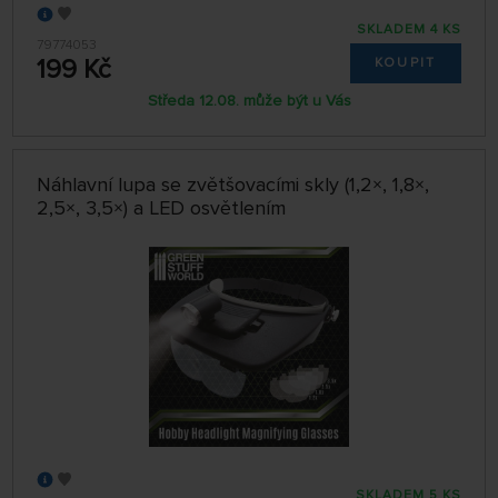
SKLADEM 4 KS
79774053
199 Kč
KOUPIT
Středa 12.08. může být u Vás
Náhlavní lupa se zvětšovacími skly (1,2×, 1,8×,
2,5×, 3,5×) a LED osvětlením
SKLADEM 5 KS