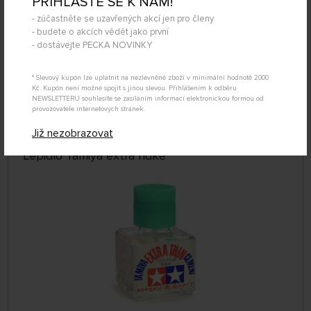
PŘIHLAŠTE SE K NÁM!
- zúčastněte se uzavřených akcí jen pro členy
- budete o akcích vědět jako první
- dostávejte PECKA NOVINKY
SKLADEM NAD 5 KS
339604
149 Kč
* Slevový kupón lze uplatnit na nezlevněné zboží v minimální hodnotě 2000
KOUPIT
Kč. Kupón není možné spojit s jinou slevou. Přihlášením k odběru
NEWSLETTERU souhlasíte se zasíláním informací elektronickou formou od
Úterý 11.08. může být u Vás
provozovatele internetových stránek.
Již nezobrazovat
Lepidlo Tamiya extra řídké