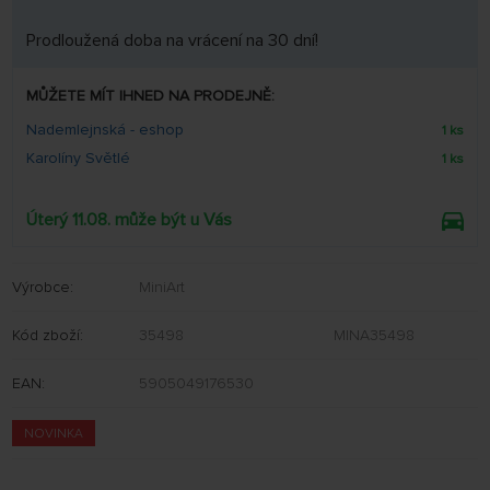
Prodloužená doba na vrácení na 30 dní!
MŮŽETE MÍT IHNED NA PRODEJNĚ:
Nademlejnská - eshop
1 ks
Karolíny Světlé
1 ks
Úterý 11.08. může být u Vás
Výrobce:
MiniArt
Kód zboží:
35498
MINA35498
EAN:
5905049176530
NOVINKA