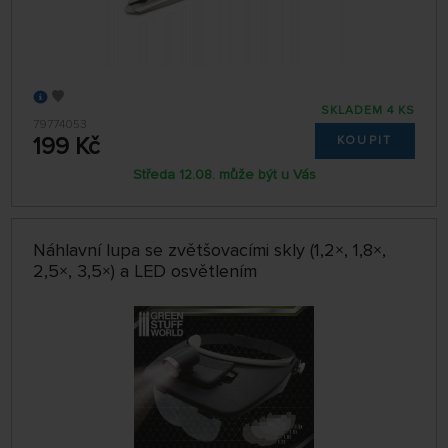
SKLADEM 4 KS
79774053
199 Kč
KOUPIT
Středa 12.08. může být u Vás
Náhlavní lupa se zvětšovacími skly (1,2×, 1,8×,
2,5×, 3,5×) a LED osvětlením