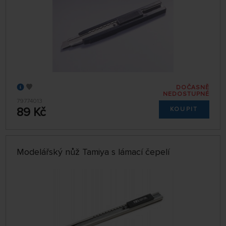
DOČASNĚ
NEDOSTUPNÉ
79774013
89 Kč
KOUPIT
Modelářský nůž Tamiya s lámací čepelí