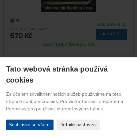
SKLADEM 5 KS
GSW8436574507447ES
670 Kč
KOUPIT
Úterý 11.08. může být u Vás
Nůžky na lepty
Tato webová stránka používá
cookies
Za účelem zkvalitnění našich služeb používáme na této
stránce soubory cookies. Pro více informací přejděte na
Podmínky pro používání internetových stránek
.
Souhlasím se všemi
Detailní nastavení