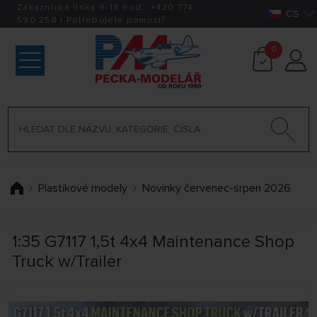
Zákaznická linka 9-18 hod.:
+420
774
CS
590 258
|
Potřebujete pomoci?
0
Plastikové modely
Novinky červenec-srpen 2026
1:35 G7117 1,5t 4x4 Maintenance Shop
Truck w/Trailer