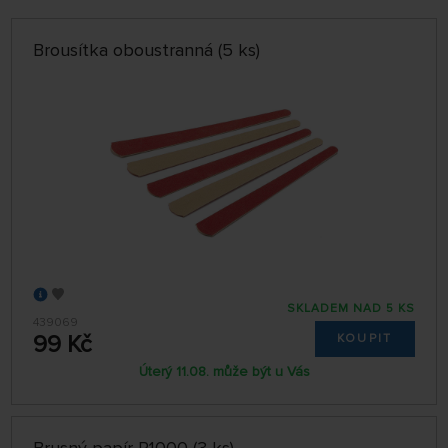
ABECEDNĚ
jen skladem
Brousítka oboustranná (5 ks)
64 NA STRÁNCE
SKLADEM NAD 5 KS
439069
99 Kč
KOUPIT
Úterý 11.08. může být u Vás
Brusný papír P1000 (3 ks)