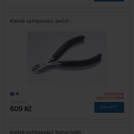
Kleště vyštipovací, boční
DOČASNĚ
NEDOSTUPNÉ
79774001
609 Kč
KOUPIT
Kleště vyštipovací, boční (bílé)