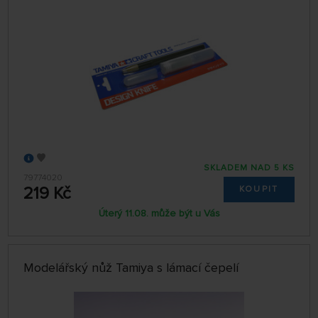
SKLADEM NAD 5 KS
79774020
219 Kč
KOUPIT
Úterý 11.08. může být u Vás
Modelářský nůž Tamiya s lámací čepelí