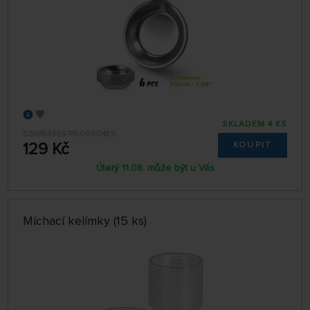
SKLADEM 4 KS
GSW8436574508604ES
129 Kč
KOUPIT
Úterý 11.08. může být u Vás
Míchací kelímky (15 ks)