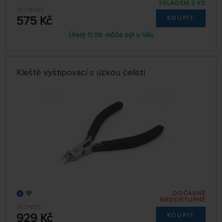
SKLADEM 3 KS
79774084
575 Kč
KOUPIT
Úterý 11.08. může být u Vás
Kleště vyštipovací s úzkou čelistí
DOČASNĚ
NEDOSTUPNÉ
79774123
929 Kč
KOUPIT