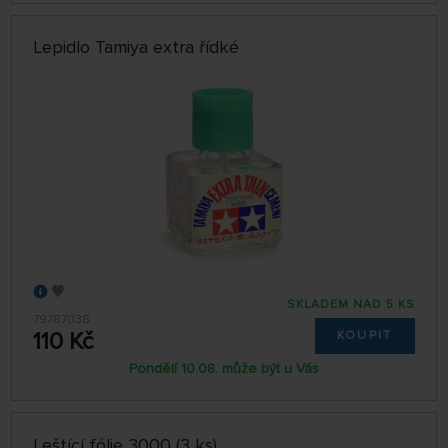
Lepidlo Tamiya extra řídké
SKLADEM NAD 5 KS
79787038
110 Kč
KOUPIT
Pondělí 10.08. může být u Vás
Leštící fólie 3000 (3 ks)