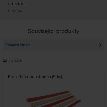
ředidlo,
štětce.
Související produkty
Zobrazit filtraci
62
položek
FILTROVAT:
ŘADIT:
ABECEDNĚ
jen skladem
Brousítka oboustranná (5 ks)
64 NA STRÁNCE