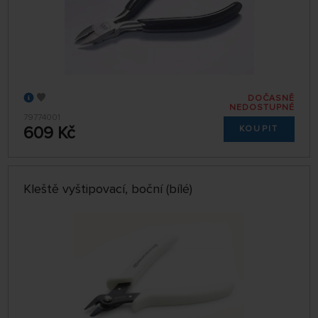
DOČASNĚ
NEDOSTUPNÉ
79774001
609 Kč
KOUPIT
Kleště vyštipovací, boční (bílé)