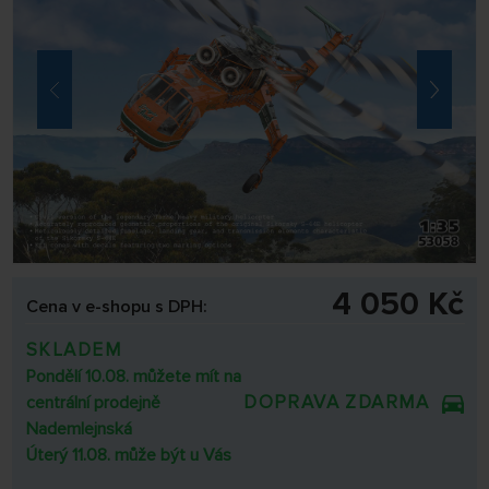
4 050 Kč
Cena v e-shopu s DPH:
SKLADEM
Pondělí 10.08. můžete mít na
DOPRAVA ZDARMA
centrální prodejně
Nademlejnská
Úterý 11.08. může být u Vás