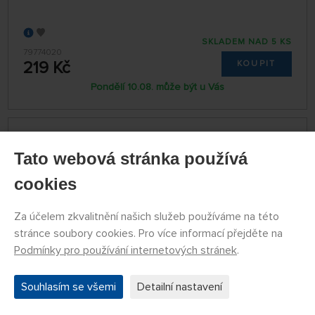
SKLADEM NAD 5 KS
79774020
219 Kč
KOUPIT
Pondělí 10.08. může být u Vás
Modelářský nůž Tamiya s lámací čepelí
Tato webová stránka používá
cookies
Za účelem zkvalitnění našich služeb používáme na této
stránce soubory cookies. Pro více informací přejděte na
Podmínky pro používání internetových stránek
.
Souhlasím se všemi
Detailní nastavení
DOČASNĚ