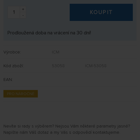
+
KOUPIT
-
Prodloužená doba na vrácení na 30 dní!
Výrobce:
ICM
Kód zboží:
53058
ICM-53058
EAN:
PRO NÁROČNÉ
Nevíte si rady s výběrem? Nejsou Vám některé parametry jasné?
Napište nám Váš dotaz a my Vás s odpovědí kontaktujeme.