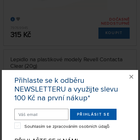
DOČASNĚ
NEDOSTUPNÉ
79769945
315 Kč
KOUPIT
Lepidlo na plastikové modely Revell Contacta
Clear (20g)
×
Přihlaste se k odběru
NEWSLETTERU a využijte slevu
100 Kč na první nákup*
PŘIHLÁSIT SE
Souhlasím se zpracováním osobních údajů