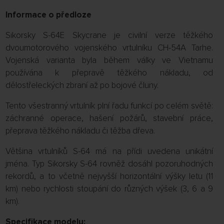
Informace o předloze
Sikorsky S-64E Skycrane je civilní verze těžkého
dvoumotorového vojenského vrtulníku CH-54A Tarhe.
Vojenská varianta byla během války ve Vietnamu
používána k přepravě těžkého nákladu, od
dělostřeleckých zbraní až po bojové čluny.
Tento všestranný vrtulník plní řadu funkcí po celém světě:
záchranné operace, hašení požárů, stavební práce,
přeprava těžkého nákladu či těžba dřeva.
Většina vrtulníků S-64 má na přídi uvedena unikátní
jména. Typ Sikorsky S-64 rovněž dosáhl pozoruhodných
rekordů, a to včetně nejvyšší horizontální výšky letu (11
km) nebo rychlosti stoupání do různých výšek (3, 6 a 9
km).
Specifikace modelu: