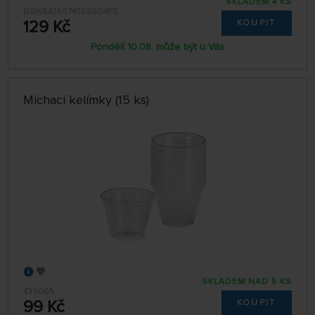
SKLADEM 4 KS
GSW8436574508604ES
129 Kč
KOUPIT
Pondělí 10.08. může být u Vás
Míchací kelímky (15 ks)
SKLADEM NAD 5 KS
439065
99 Kč
KOUPIT