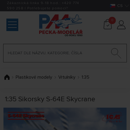
Zákaznická linka 9-18 hod.:
+420
774
CS
590 258
|
Potřebujete pomoci?
0
Plastikové modely
Vrtulníky
1:35
1:35 Sikorsky S-64E Skycrane