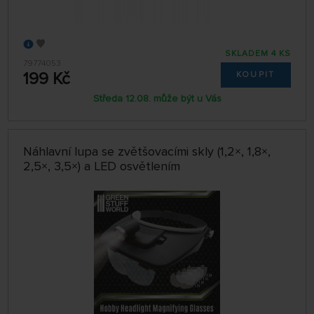
SKLADEM 4 KS
79774053
199 Kč
KOUPIT
Středa 12.08. může být u Vás
Náhlavní lupa se zvětšovacími skly (1,2×, 1,8×,
2,5×, 3,5×) a LED osvětlením