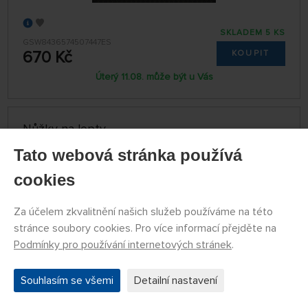
SKLADEM 5 KS
GSW8436574507447ES
670 Kč
KOUPIT
Úterý 11.08. může být u Vás
Nůžky na lepty
Tato webová stránka používá
cookies
Za účelem zkvalitnění našich služeb používáme na této
stránce soubory cookies. Pro více informací přejděte na
Podmínky pro používání internetových stránek
.
Souhlasím se všemi
Detailní nastavení
SKLADEM 3 KS