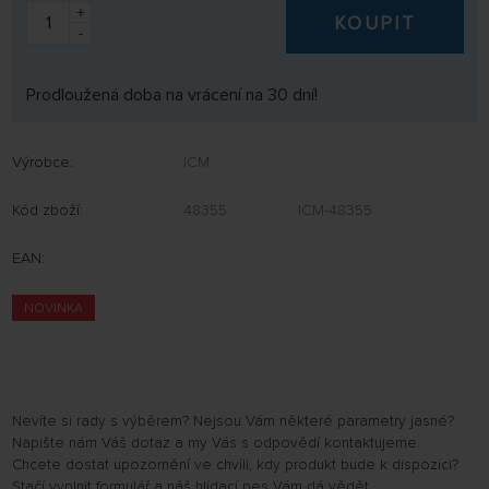
+
KOUPIT
-
Prodloužená doba na vrácení na 30 dní!
Výrobce:
ICM
Kód zboží:
48355
ICM-48355
EAN:
NOVINKA
Nevíte si rady s výběrem? Nejsou Vám některé parametry jasné?
Napište nám Váš dotaz a my Vás s odpovědí kontaktujeme.
Chcete dostat upozornění ve chvíli, kdy produkt bude k dispozici?
Stačí vyplnit formulář a náš hlídací pes Vám dá vědět.