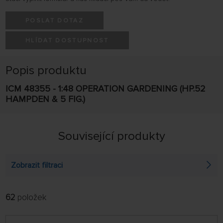
POSLAT DOTAZ
HLÍDAT DOSTUPNOST
Popis produktu
ICM 48355 - 1:48 OPERATION GARDENING (HP.52
HAMPDEN & 5 FIG.)
Související produkty
Zobrazit filtraci
62
položek
FILTROVAT:
ŘADIT:
ABECEDNĚ
jen skladem