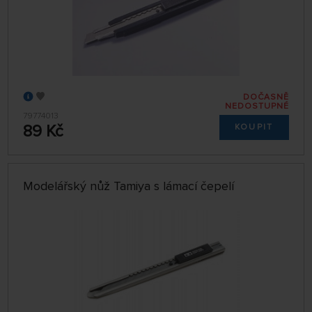
DOČASNĚ
NEDOSTUPNÉ
79774013
89 Kč
KOUPIT
Modelářský nůž Tamiya s lámací čepelí