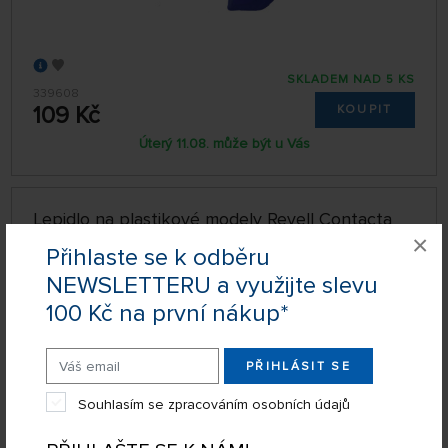
SKLADEM NAD 5 KS
339608
109 Kč
KOUPIT
Úterý 11.08. může být u Vás
Lepidlo na plastikové modely Revell Contacta
Professional (25 g)
×
Přihlaste se k odběru
NEWSLETTERU a využijte slevu
100 Kč na první nákup*
PŘIHLÁSIT SE
Souhlasím se zpracováním osobních údajů