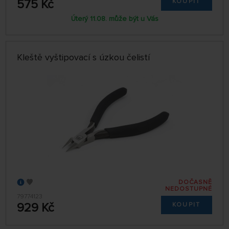
575 Kč
KOUPIT
Úterý 11.08. může být u Vás
Kleště vyštipovací s úzkou čelistí
DOČASNĚ
NEDOSTUPNÉ
79774123
929 Kč
KOUPIT