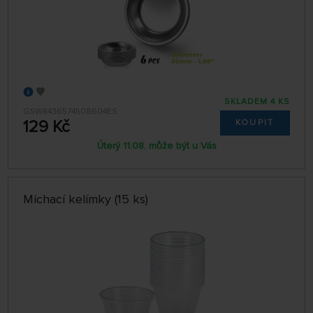
SKLADEM 4 KS
GSW8436574508604ES
129 Kč
KOUPIT
Úterý 11.08. může být u Vás
Míchací kelímky (15 ks)