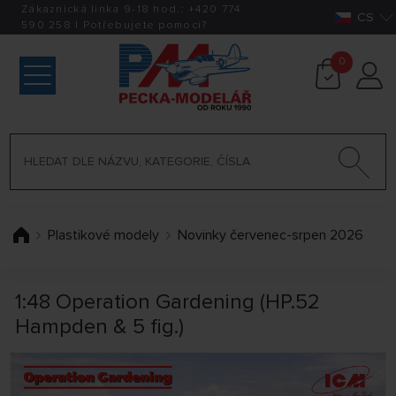
Zákaznická linka 9-18 hod.:
+420
774
CS
590 258
|
Potřebujete pomoci?
0
Plastikové modely
Novinky červenec-srpen 2026
1:48 Operation Gardening (HP.52
Hampden & 5 fig.)