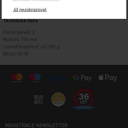
vrtuli 7 / 6", baterii LiPol 3 články 1300 až 1500 mAh, řídké
vteřinové lepidlo, aktivátor spray.
Již nezobrazovat
Technická data
Počet kanálů: 2
Rozpětí: 750 mm
Letová hmotnost: od 280 g
Motor: 80 W
REGISTRACE NEWSLETTER