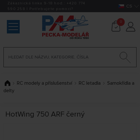
Zákaznická linka 9-18 hod.:
+420
774
CS
590 258
|
Potřebujete pomoci?
0
RC modely a příslušenství
RC letadla
Samokřídla a
delty
HotWing 750 ARF černý