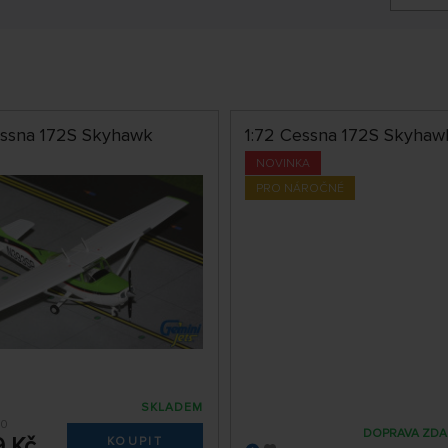
essna 172S Skyhawk
1:72 Cessna 172S Skyhawk
NOVINKA
PRO NÁROČNÉ
SKLADEM
20
DOPRAVA ZD
9 Kč
KOUPIT