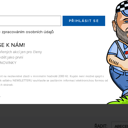
PŘIHLÁSIT SE
 zpracováním osobních údajů
SE K NÁM!
vřených akcí jen pro členy
dět jako první
A NOVINKY
tnit na nezlevněné zboží v minimální hodnotě 2000 Kč. Kupón není možné spojit s
m k odběru NEWSLETTERU souhlasíte se zasíláním informací elektronickou formou od
ch stránek.
Související produkty
t
ŘADIT:
ABECE