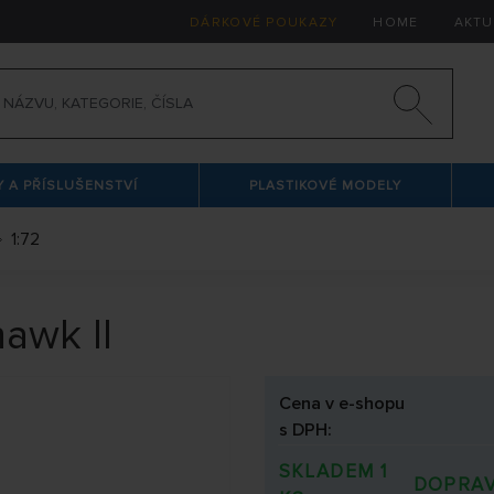
DÁRKOVÉ POUKAZY
HOME
AKTU
 A PŘÍSLUŠENSTVÍ
PLASTIKOVÉ MODELY
1:72
awk II
Cena v e-shopu
s DPH:
SKLADEM 1
DOPRAV