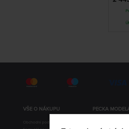
P
Ú
VŠE O NÁKUPU
PECKA MODEL
Obchodní podmínky
Aktuality