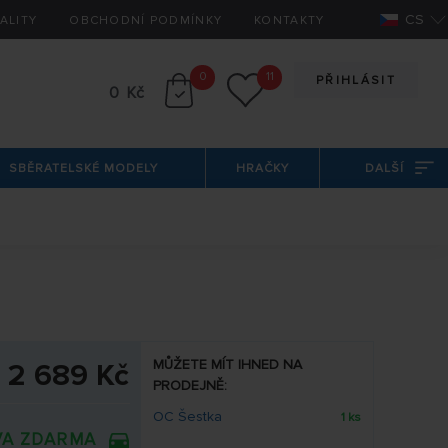
CS
ALITY
OBCHODNÍ PODMÍNKY
KONTAKTY
0
11
PŘIHLÁSIT
0 Kč
SBĚRATELSKÉ MODELY
HRAČKY
DALŠÍ
MŮŽETE MÍT IHNED NA
2 689 Kč
PRODEJNĚ:
OC Šestka
1 ks
A ZDARMA