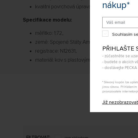
nákup*
kvalitní povrchová úprava.
Specifikace modelu:
měřítko: 1:72,
Souhlasím se
země: Spojené Státy Americké,
PŘIHLAŠTE 
registrace: N12631,
- zúčastněte se uza
materiál: kov s plastovými částmi.
- budete o akcích vě
- dostávejte PECK
* Slevový kupón lze upla
jinou slevou. Přihlášení
provozovatele internetový
Již nezobrazova
FILTROVAT:
jen skladem