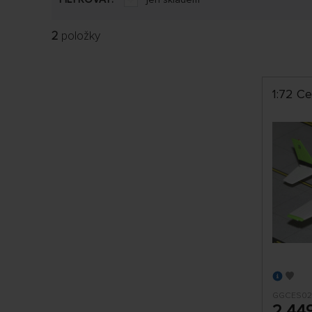
2
položky
1:72 C
GGCES0
2 44