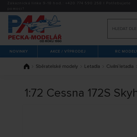
Zákaznická linka 9-18 hod.:
+420
774 590 258
|
Potřebujete
pomoci?
NOVINKY
AKCE / VÝPRODEJ
RC MODELY
Sběratelské modely
Letadla
Civilní letadla
1:72 Cessna 172S Skyh