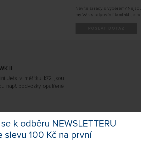
Nevíte si rady s výběrem? Nejso
my Vás s odpovědí kontaktujeme
POSLAT DOTAZ
WK II
i Jets v měřítku 1:72 jsou
ou např. podvozky opatřené
te se k odběru NEWSLETTERU
e slevu 100 Kč na první