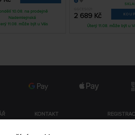
SKLA
GGCES021
ondělí 10.08. na prodejně
2 689 Kč
KOUP
Nademlejnská
terý 11.08. může být u Vás
Úterý 11.08. může být u V
ÁŘ
KONTAKT
REGISTRA
+420 774 590 258