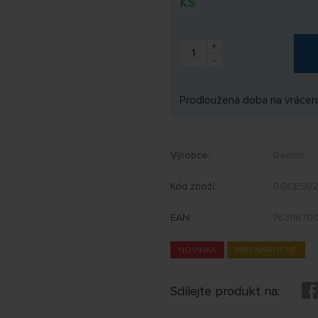
KS
+
-
Prodloužená doba na vrácení
Výrobce:
Gemini
Kód zboží:
GGCES02
EAN:
763116700
NOVINKA
PRO NÁROČNÉ
Sdílejte produkt na: