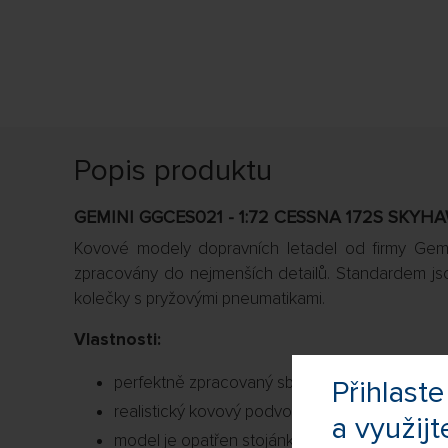
Popis produktu
GEMINI GGCES021 - 1:72 CESSNA 172S SKYHA
Kovové modely dopravních letadel od firmy Gemin
zpracovány do nejmenších detailů. Standardem js
kolečky s pryžovými pneumatikami.
Vlastnosti:
perfektně zpracovaný sběratelský model,
Přihlas
realistický kovový podvozek,
a využijt
model je opatřen stojánkem,