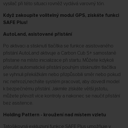
vysílač při této situaci rovněž vydává varovný tón.
Když zakoupíte volitelný modul GPS, získáte funkci
SAFE Plus!
AutoLand, asistované přistání
Po aktivaci a stisknutí tlačítka se funkce asistovaného
přistání AutoLand aktivuje a Carbon Cub S+ samostaně
přistane na místo inicializace při startu. Můžete kdykoli
přerušit automatické přistání pouhým stisknutím tlačítka
se vyhnuli překážkám nebo přizpůsobili směr nebo pokud
nic nehrozí,necháte systém pracovat, aby dovedl model
k bezpečnému přistání. Jakmile získáte větší jistotu,
můžete převzít více kontroly a nakonec se naučit přistání
bez asistence.
Holding Pattern - kroužení nad místem vzletu
Tatošikovná exkluzivní funkce SAFE Plus umožňuje v