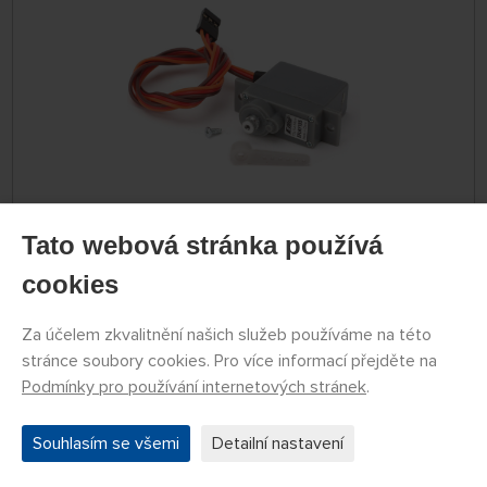
DOČASNĚ
NEDOSTUPNÉ
Tato webová stránka používá
EFLR7155
599 Kč
DETAIL
cookies
Za účelem zkvalitnění našich služeb používáme na této
E-flite servo Standard 37g
stránce soubory cookies. Pro více informací přejděte na
Podmínky pro používání internetových stránek
.
Souhlasím se všemi
Detailní nastavení