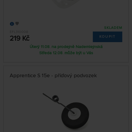
SKLADEM
EFL310008
219 Kč
KOUPIT
Úterý 11.08. na prodejně Nademlejnská
Středa 12.08. může být u Vás
Apprentice S 15e - příďový podvozek