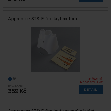
Apprentice STS: E-flite kryt motoru
DOČASNĚ
NEDOSTUPNÉ
EFL310018
359 Kč
DETAIL
Apprentice STS: E-flite kryt senzorů přistání