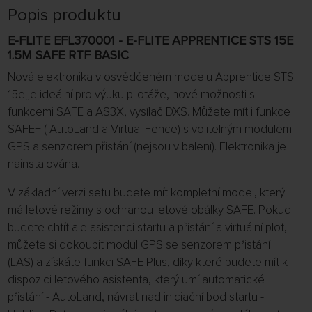
Popis produktu
E-FLITE EFL370001 - E-FLITE APPRENTICE STS 15E
1.5M SAFE RTF BASIC
Nová elektronika v osvědčeném modelu Apprentice STS
15e je ideální pro výuku pilotáže, nové možnosti s
funkcemi SAFE a AS3X, vysílač DXS. Můžete mít i funkce
SAFE+ ( AutoLand a Virtual Fence) s volitelným modulem
GPS a senzorem přistání (nejsou v balení). Elektronika je
nainstalována.
V základní verzi setu budete mít kompletní model, který
má letové režimy s ochranou letové obálky SAFE. Pokud
budete chtít ale asistenci startu a přistání a virtuální plot,
můžete si dokoupit modul GPS se senzorem přistání
(LAS) a získáte funkci SAFE Plus, díky které budete mít k
dispozici letového asistenta, který umí automatické
přistání - AutoLand, návrat nad iniciační bod startu -