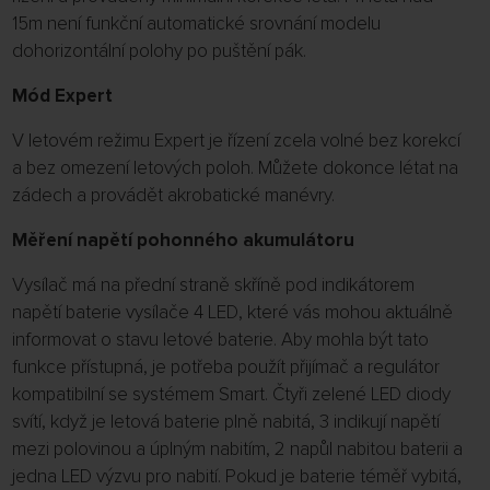
15m není funkční automatické srovnání modelu
dohorizontální polohy po puštění pák.
Mód Expert
V letovém režimu Expert je řízení zcela volné bez korekcí
a bez omezení letových poloh. Můžete dokonce létat na
zádech a provádět akrobatické manévry.
Měření napětí pohonného akumulátoru
Vysílač má na přední straně skříně pod indikátorem
napětí baterie vysílače 4 LED, které vás mohou aktuálně
informovat o stavu letové baterie. Aby mohla být tato
funkce přístupná, je potřeba použít přijímač a regulátor
kompatibilní se systémem Smart. Čtyři zelené LED diody
svítí, když je letová baterie plně nabitá, 3 indikují napětí
mezi polovinou a úplným nabitím, 2 napůl nabitou baterii a
jedna LED výzvu pro nabití. Pokud je baterie téměř vybitá,