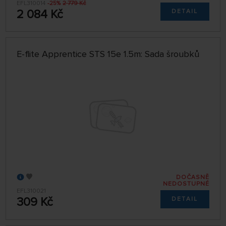
EFL310014
-25%
2 779 Kč
2 084 Kč
DETAIL
E-flite Apprentice STS 15e 1.5m: Sada šroubků
DOČASNĚ
NEDOSTUPNÉ
EFL310021
309 Kč
DETAIL