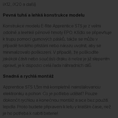
iX12, iX20 a další)
Pevná tuhá a lehká konstrukce modelu
Konstrukce modelu E-flite Apprentice STS je z velmi
odolné a leehké pěnové hmoty EPO. Křídlo se připevňuje
k trupu pomocí gumových pásků, takže se může v
případě tvrdého přistání nebo nárazu uvolnit, aby se
minimalizovalo poškození. V případě, že poškodíte
jakékoli části nebo součásti draku a nelze je již slepením
opravit, je k dispozici celá řada náhradních dílů.
Snadná a rychlá montáž
Apprentice STS 1,5m má kompletně nainstalovanou
elektroniku a pohon. Co je potřeba udělat? Pouze
dokončit rychlou a konečnou montáž a sice bez použití
lepidla. Proto budete připraveni k letu v kratším čase, než
je ho potřeba k nabití baterie!