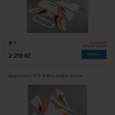
DOČASNĚ
NEDOSTUPNÉ
EFL310013
2 219 Kč
DETAIL
Apprentice STS: E-flite ocasní plochy