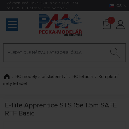
Zákaznická linka 9-18 hod.:
+420
774
CS
590 258
|
Potřebujete pomoci?
0
RC modely a příslušenství
RC letadla
Kompletní
sety letadel
E-flite Apprentice STS 15e 1.5m SAFE
RTF Basic