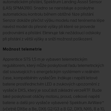
automatickém přistání, Spektrum Landing Assist Sensor
(LAS) SPMA3180. Snadno se nainstaluje a poskytne
automatickou kontrolu během obtížné fáze přistání.
Senzor dokáže přečíst výšku modelu nad terénema lépe
navést model do přesné výšky při které se provede
podrovnámí a přistání. Eliminuje tak nežádoucí odskoky
při přistání z větší výšky a sníží možnost poškození.
Možnost telemetrie
Apprentice STS 1,5 m je vybaven telemetrickým
regulátorem, který může poskytovat řadu telemetrických
dat souvisejících s energetickým systémem v reálném
čase, kompatibilním vysílačům. Indikuje i napětí letové
baterie prostřednictvím LED a zvukových upozornění z
vysílače DXS, který je součástí základní verzeRTF. Bude
také poskytovat otáčky motoru, proud, celkové napětí
baterie a další pro vysílače vybavené Spektrum AirWare™
(včetně DX6e a 8e, DX6 G2/G3 a 8 G2, DX9, NX6, 8 a 10,