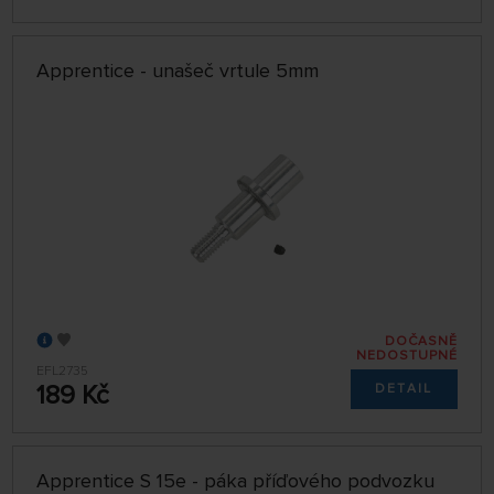
Apprentice - unašeč vrtule 5mm
DOČASNĚ
NEDOSTUPNÉ
EFL2735
189 Kč
DETAIL
Apprentice S 15e - páka příďového podvozku