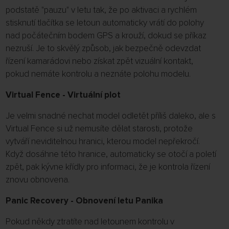
podstatě "pauzu" v letu tak, že po aktivaci a rychlém
stisknutí tlačítka se letoun automaticky vrátí do polohy
nad počátečním bodem GPS a krouží, dokud se příkaz
nezruší. Je to skvělý způsob, jak bezpečně odevzdat
řízení kamarádovi nebo získat zpět vizuální kontakt,
pokud nemáte kontrolu a neznáte polohu modelu.
Virtual Fence - Virtuální plot
Je velmi snadné nechat model odletět příliš daleko, ale s
Virtual Fence si už nemusíte dělat starosti, protože
vytváří neviditelnou hranici, kterou model nepřekročí.
Když dosáhne této hranice, automaticky se otočí a poletí
zpět, pak kývne křídly pro informaci, že je kontrola řízení
znovu obnovena.
Panic Recovery - Obnovení letu Panika
Pokud někdy ztratíte nad letounem kontrolu v