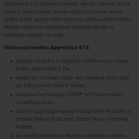
Apprentice STS zvládne přemety, výkruty, souvrat i let na
zádech. Samozřejmě, musíte vypnout ochranu letové
obálky SAFE, abyste měli k dispozici úplnou volnost řízení.
Můžete dokonce nainstalovat volitelné plováky a
vzlétnout a přistát na vodě.
Vlastnosti modelu Apprentice STS
založen na jedné z nejlepších platforem pro výuku
létání - Apprentice S 15e,
ideální pro začínající piloty ale i zkušené piloty, kteří
učí žáky pomocí funkce Trainer,
exkluzivní technologie SAFE® od Horizon Hobby
usnadňuje výuku,
snadno upgradujte na technologii SAFE Plus GPS a
přidejte funkce AutoLand, Virtual Fence a Holding
Pattern,
pro hladší přistání je k dispozici volitelný a snadno