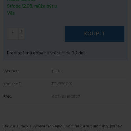
Středa 12.08. může být u
Vás
+
KOUPIT
-
Prodloužená doba na vrácení na 30 dní!
Výrobce:
E-flite
Kód zboží:
EFL370001
EAN:
605482160527
Nevíte si rady s výběrem? Nejsou Vám některé parametry jasné?