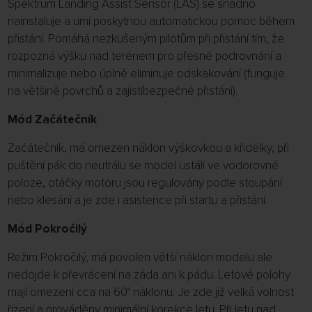
Spektrum Landing Assist Sensor (LAS) se snadno
nainstaluje a umí poskytnou automatickou pomoc během
přistání. Pomáhá nezkušeným pilotům při přistání tím, že
rozpozná výšku nad terénem pro přesné podrovnání a
minimalizuje nebo úplně eliminuje odskakování (funguje
na většině povrchů a zajistíbezpečné přistání).
Mód Začátečník
Začátečník, má omezen náklon výškovkou a křidélky, při
puštění pák do neutrálu se model ustálí ve vodorovné
poloze, otáčky motoru jsou regulovány podle stoupání
nebo klesání a je zde i asistence při startu a přistání.
Mód Pokročilý
Režim Pokročilý, má povolen větší náklon modelu ale
nedojde k převrácení na záda ani k pádu. Letové polohy
mají omezení cca na 60° náklonu. Je zde již velká volnost
řízení a prováděny minimální korekce letu. Při letu nad