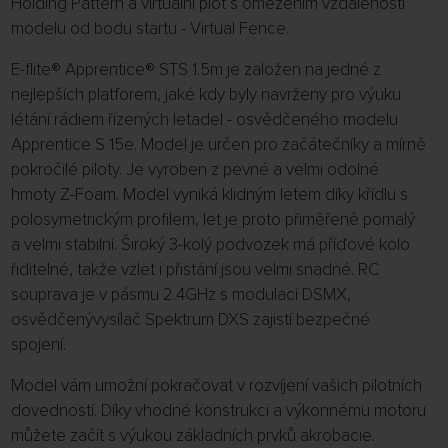
Holding Pattern a virtuální plot s omezením vzdálenosti
modelu od bodu startu - Virtual Fence.
E-flite® Apprentice® STS 1.5m je založen na jedné z
nejlepších platforem, jaké kdy byly navrženy pro výuku
létání rádiem řízených letadel - osvědčeného modelu
Apprentice S 15e. Model je určen pro začátečníky a mírně
pokročilé piloty. Je vyroben z pevné a velmi odolné
hmoty Z-Foam. Model vyniká klidným letem díky křídlu s
polosymetrickým profilem, let je proto přiměřeně pomalý
a velmi stabilní. Široký 3-kolý podvozek má příďové kolo
řiditelné, takže vzlet i přistání jsou velmi snadné. RC
souprava je v pásmu 2.4GHz s modulací DSMX,
osvědčenývysílač Spektrum DXS zajistí bezpečné
spojení.
Model vám umožní pokračovat v rozvíjení vašich pilotních
dovedností. Díky vhodné konstrukci a výkonnému motoru
můžete začít s výukou základních prvků akrobacie.