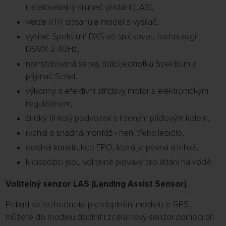
instalovatelný snímač přistání (LAS),
verze RTR obsahuje model a vysílač,
vysílač Spektrum DXS se špičkovou technologií
DSMX 2.4GHz,
nainstalovaná serva, řídící jednotka Spektrum a
přijímač Serial,
výkonný a efektivní střídavý motor s elektronickým
regulátorem,
široký tří-kolý podvozek s řízeným příďovým kolem,
rychlá a snadná montáž - není třeba lepidlo,
odolná konstrukce EPO, která je pevná a lehká,
k dispozici jsou volitelné plováky pro létání na vodě.
Volitelný senzor LAS (Landing Assist Sensor)
Pokud se rozhodnete pro doplnění modelu o GPS,
můžete do modelu doplnit i zcela nový senzor pomoci při