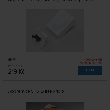
DOČASNĚ
NEDOSTUPNÉ
EFL310017
219 Kč
DETAIL
Apprentice STS: E-flite křídlo