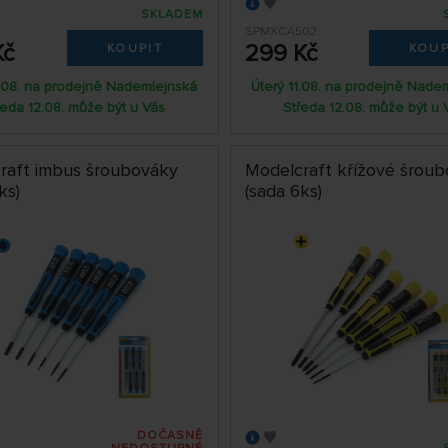
SKLADEM
SPMXCA502
Kč
299 Kč
KOUPIT
KOUP
1.08. na prodejně Nademlejnská
Úterý 11.08. na prodejně Nade
ředa 12.08. může být u Vás
Středa 12.08. může být u 
raft imbus šroubováky
Modelcraft křížové šrou
ks)
(sada 6ks)
DOČASNĚ