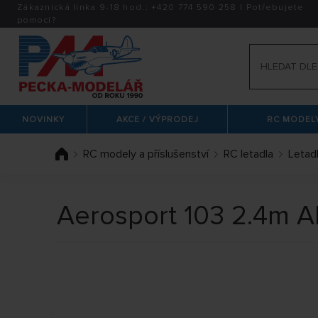
Zákaznická linka 9-18 hod.:
+420
774 590 258
|
Potřebujete
pomoci?
NOVINKY
AKCE / VÝPRODEJ
RC MODELY
RC modely a příslušenství
RC letadla
Letad
Aerosport 103 2.4m AR