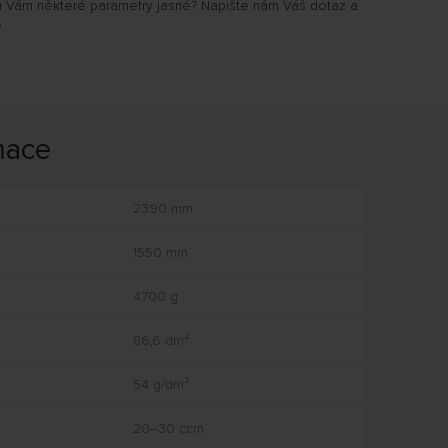
u Vám některé parametry jasné? Napište nám Váš dotaz a
.
mace
2390 mm
1550 mm
4700 g
86,6 dm²
54 g/dm²
20–30 ccm