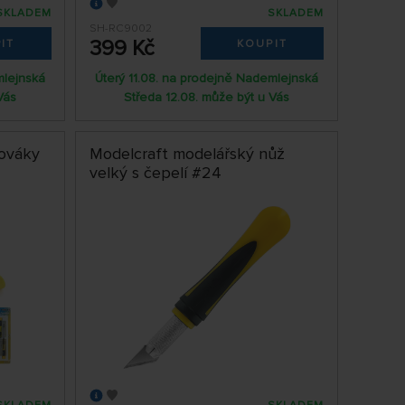
SKLADEM
SKLADEM
SH-RC9002
399 Kč
IT
KOUPIT
mlejnská
Úterý 11.08. na prodejně Nademlejnská
Vás
Středa 12.08. může být u Vás
bováky
Modelcraft modelářský nůž
velký s čepelí #24