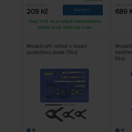
SKLADEM
SH-PSD1011
SH-PSD1
209 Kč
689 
KOUPIT
Úterý 11.08. na prodejně Nademlejnská
Středa 12.08. může být u Vás
Modelcraft nářadí s řezací
Modelc
podložkou (sada 15ks)
šestih
6ks)