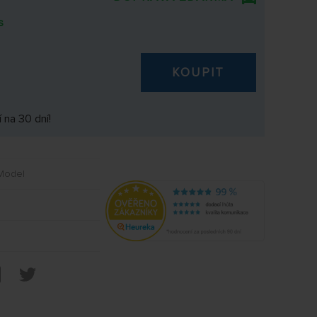
s
KOUPIT
 na 30 dní!
 Model