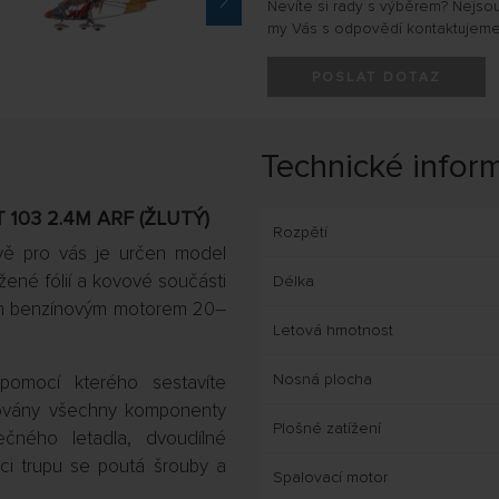
Nevíte si rady s výběrem? Nejso
my Vás s odpovědí kontaktujeme
POSLAT DOTAZ
Technické infor
103 2.4M ARF (ŽLUTÝ)
Rozpětí
ávě pro vás je určen model
žené fólií a kovové součásti
Délka
hon benzínovým motorem 20–
Letová hmotnost
Nosná plocha
pomocí kterého sestavíte
ubovány všechny komponenty
Plošné zatížení
čného letadla, dvoudílné
kci trupu se poutá šrouby a
Spalovací motor