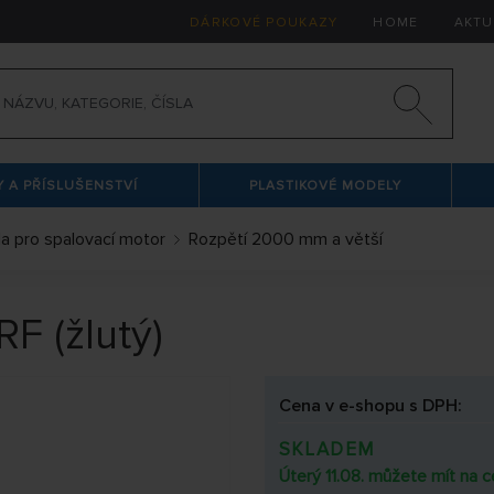
DÁRKOVÉ POUKAZY
HOME
AKTU
 A PŘÍSLUŠENSTVÍ
PLASTIKOVÉ MODELY
la pro spalovací motor
Rozpětí 2000 mm a větší
F (žlutý)
Cena v e-shopu s DPH:
SKLADEM
Úterý 11.08. můžete mít na c