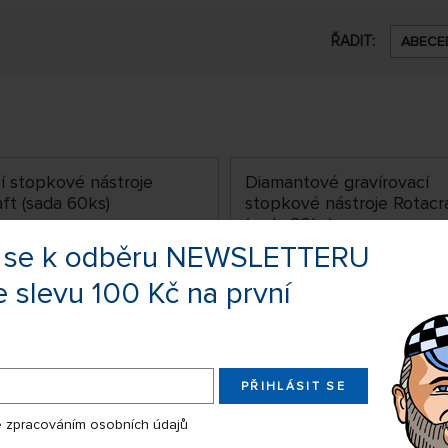
ŘADIT:
ABECE
í stopkové nástroje
Diamantové gravírovací
ft (sada 60ks)
stopkové nástroje Rotacr
(sada 30ks)
te se k odběru NEWSLETTERU
e slevu 100 Kč na první
PŘIHLÁSIT SE
 zpracováním osobních údajů