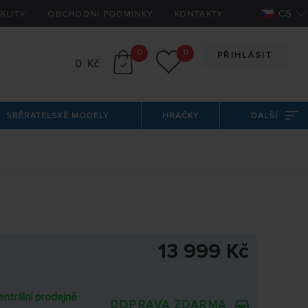
CS
ALITY
OBCHODNÍ PODMÍNKY
KONTAKTY
0
11
PŘIHLÁSIT
0 Kč
SBĚRATELSKÉ MODELY
HRAČKY
DALŠÍ
13 999 Kč
entrální prodejně
DOPRAVA ZDARMA