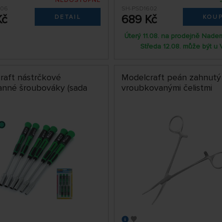
NEDOSTUPNÉ
606
SH-PSD1602
Kč
689 Kč
DETAIL
KOUP
Úterý 11.08. na prodejně Nade
Středa 12.08. může být u 
raft nástrčkové
Modelcraft peán zahnutý
ranné šroubováky (sada
vroubkovanými čelistmi