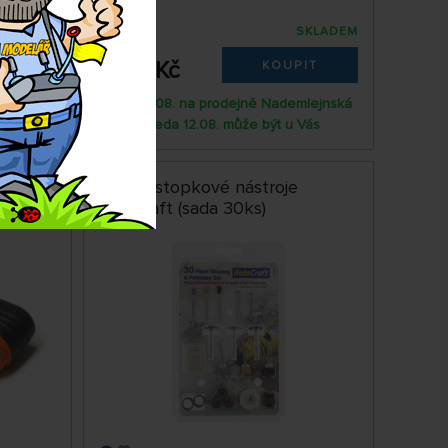
SKLADEM
SKLADEM
HAN156
1 129 Kč
IT
KOUPIT
mlejnská
Úterý 11.08. na prodejně Nademlejnská
Vás
Středa 12.08. může být u Vás
 pár)
Leštící stopkové nástroje
Rotacraft (sada 30ks)