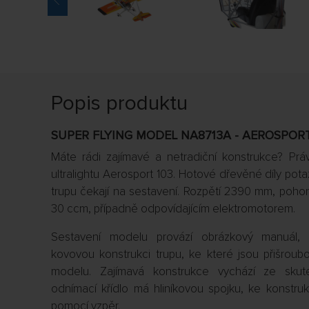
Popis produktu
SUPER FLYING MODEL NA8713A - AEROSPORT 
Máte rádi zajímavé a netradiční konstrukce? Pr
ultralightu Aerosport 103. Hotové dřevěné díly pota
trupu čekají na sestavení. Rozpětí 2390 mm, po
30 ccm, případně odpovídajícím elektromotorem.
Sestavení modelu provází obrázkový manuál, 
kovovou konstrukci trupu, ke které jsou přišro
modelu. Zajímavá konstrukce vychází ze skute
odnímací křídlo má hliníkovou spojku, ke konstru
pomocí vzpěr.