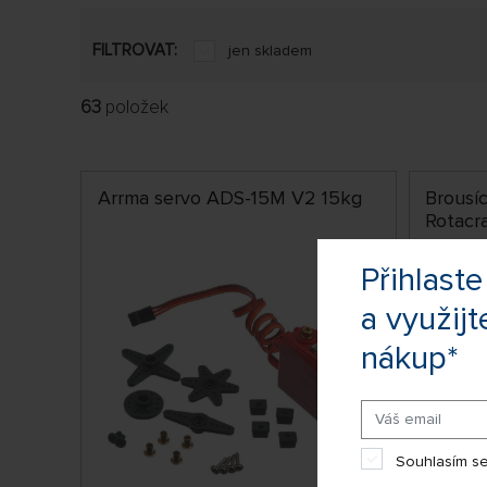
FILTROVAT:
jen skladem
63
položek
Arrma servo ADS-15M V2 15kg
Brousíc
Rotacra
Přihlas
a využijt
nákup*
Souhlasím se