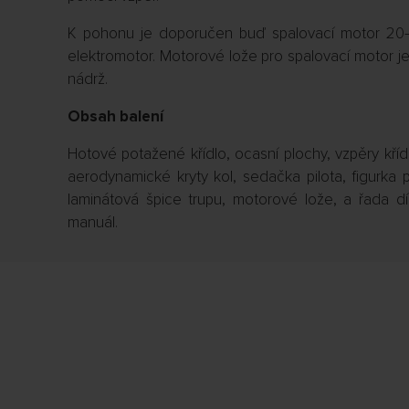
K pohonu je doporučen buď spalovací motor 20–
elektromotor. Motorové lože pro spalovací motor je 
nádrž.
Obsah balení
Hotové potažené křídlo, ocasní plochy, vzpěry křídl
aerodynamické kryty kol, sedačka pilota, figurka pi
laminátová špice trupu, motorové lože, a řada díl
manuál.