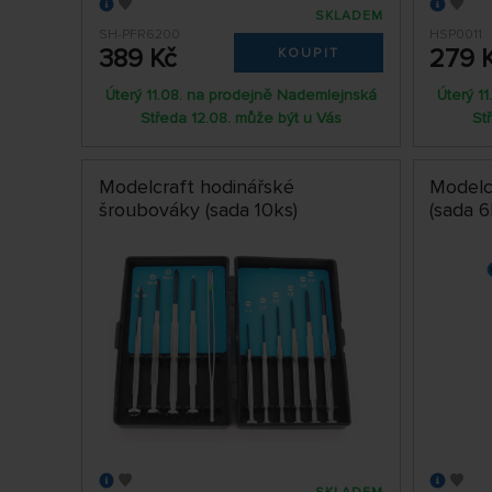
SKLADEM
SH-PFR6200
HSP0011
389 Kč
279 
KOUPIT
Úterý 11.08. na prodejně Nademlejnská
Úterý 1
Středa 12.08. může být u Vás
St
Modelcraft hodinářské
Modelc
šroubováky (sada 10ks)
(sada 6