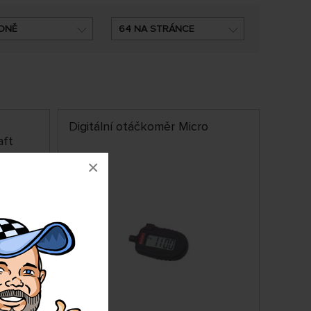
DNĚ
64 NA STRÁNCE
Digitální otáčkoměr Micro
aft
×