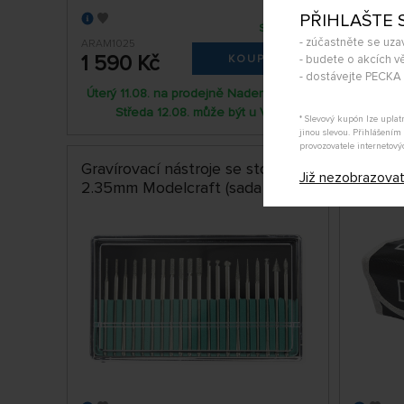
PŘIHLAŠTE 
SKLADEM
- zúčastněte se uza
ARAM1025
SH-RC90
1 590 Kč
459 
- budete o akcích vě
KOUPIT
- dostávejte PECK
Úterý 11.08. na prodejně Nademlejnská
Úterý 1
Středa 12.08. může být u Vás
St
* Slevový kupón lze upla
jinou slevou. Přihlášení
provozovatele internetový
Gravírovací nástroje se stopkou
H-Spee
Již nezobrazova
2.35mm Modelcraft (sada 20ks)
bateri