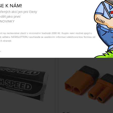
SE K NÁM!
SKLADEM
vřených akcí jen pro členy
05
SH-RC9006
Kč
439 Kč
dět jako první
KOUPIT
KOUP
A NOVINKY
1.08. na prodejně Nademlejnská
Úterý 11.08. na prodejně Nade
ředa 12.08. může být u Vás
Středa 12.08. může být u 
tnit na nezlevněné zboží v minimální hodnotě 2000 Kč. Kupón není možné spojit s
m k odběru NEWSLETTERU souhlasíte se zasíláním informací elektronickou formou od
ch stránek.
d ochranný obal na
Konektor Spektrum IC5 (1
t
e, r. 185×75×60 mm