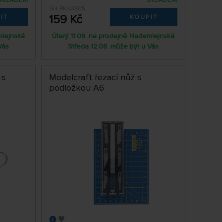
SKLADEM
SKLADEM
SH-PKN3305
159 Kč
IT
KOUPIT
mlejnská
Úterý 11.08. na prodejně Nademlejnská
Vás
Středa 12.08. může být u Vás
 s
Modelcraft řezací nůž s
podložkou A6