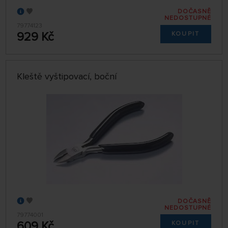
DOČASNĚ
NEDOSTUPNÉ
79774123
929 Kč
KOUPIT
Kleště vyštipovací, boční
DOČASNĚ
NEDOSTUPNÉ
79774001
609 Kč
KOUPIT