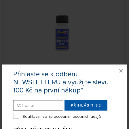
DOČASNĚ
×
NEDOSTUPNÉ
Přihlaste se k odběru
339601
95 Kč
DETAIL
NEWSLETTERU a využijte slevu
100 Kč na první nákup*
Lepidlo na plastikové modely Revell Contacta
PŘIHLÁSIT SE
Professional (12,5 g)
Souhlasím se zpracováním osobních údajů