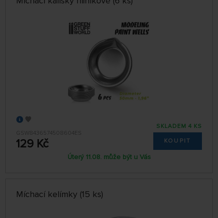
Míchací kalíšky hliníkové (6 ks)
SKLADEM 4 KS
GSW8436574508604ES
129 Kč
KOUPIT
Úterý 11.08. může být u Vás
Míchací kelímky (15 ks)