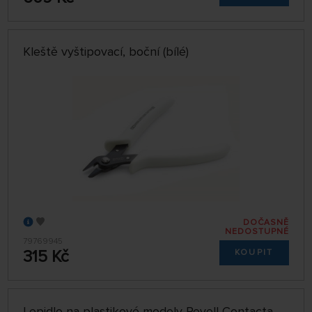
Kleště vyštipovací, boční (bílé)
DOČASNĚ
NEDOSTUPNÉ
79769945
315 Kč
KOUPIT
Lepidlo na plastikové modely Revell Contacta