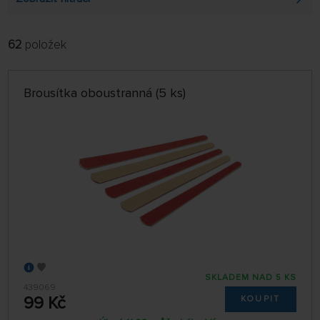
62
položek
FILTROVAT:
ŘADIT:
ABECEDNĚ
jen skladem
Brousítka oboustranná (5 ks)
64 NA STRÁNCE
SKLADEM NAD 5 KS
439069
99 Kč
KOUPIT