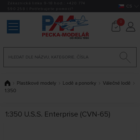
Zákaznická linka 9-18 hod.:
+420
774
CS
590 258
|
Potřebujete pomoci?
0
Plastikové modely
Lodě a ponorky
Válečné lodě
1:350
1:350 U.S.S. Enterprise (CVN-65)