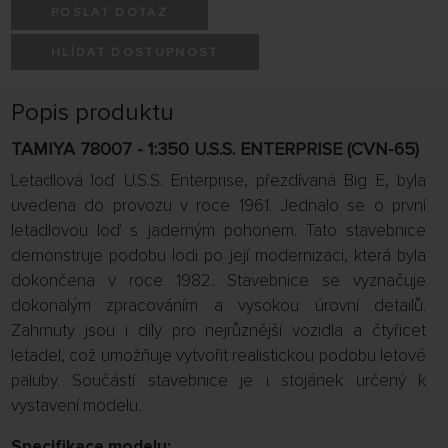
POSLAT DOTAZ
HLÍDAT DOSTUPNOST
Popis produktu
TAMIYA 78007 - 1:350 U.S.S. ENTERPRISE (CVN-65)
Letadlová loď U.S.S. Enterprise, přezdívaná Big E, byla
uvedena do provozu v roce 1961. Jednalo se o první
letadlovou loď s jaderným pohonem. Tato stavebnice
demonstruje podobu lodi po její modernizaci, která byla
dokončena v roce 1982. Stavebnice se vyznačuje
dokonalým zpracováním a vysokou úrovní detailů.
Zahrnuty jsou i díly pro nejrůznější vozidla a čtyřicet
letadel, což umožňuje vytvořit realistickou podobu letové
paluby. Součástí stavebnice je i stojánek určený k
vystavení modelu.
Specifikace modelu: