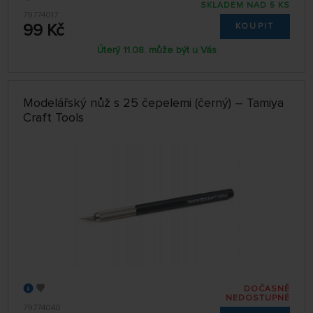
SKLADEM NAD 5 KS
79774017
99 Kč
KOUPIT
Úterý 11.08. může být u Vás
Modelářský nůž s 25 čepelemi (černý) – Tamiya
Craft Tools
DOČASNĚ
NEDOSTUPNÉ
79774040