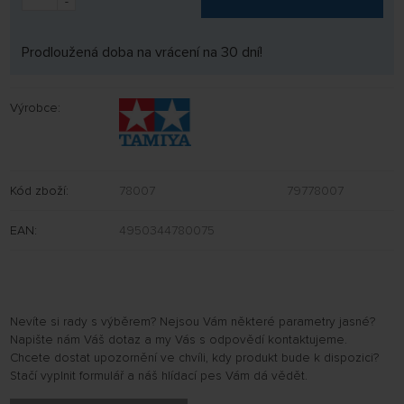
-
Prodloužená doba na vrácení na 30 dní!
Výrobce:
Kód zboží:
78007
79778007
EAN:
4950344780075
Nevíte si rady s výběrem? Nejsou Vám některé parametry jasné?
Napište nám Váš dotaz a my Vás s odpovědí kontaktujeme.
Chcete dostat upozornění ve chvíli, kdy produkt bude k dispozici?
Stačí vyplnit formulář a náš hlídací pes Vám dá vědět.