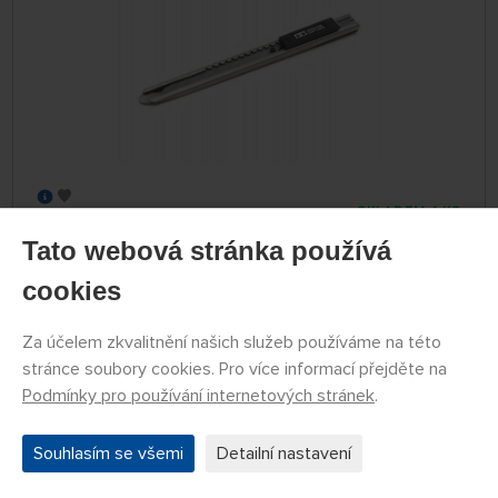
SKLADEM 4 KS
79774053
Tato webová stránka používá
199 Kč
KOUPIT
Úterý 11.08. může být u Vás
cookies
Za účelem zkvalitnění našich služeb používáme na této
Náhlavní lupa se zvětšovacími skly (1,2×, 1,8×,
stránce soubory cookies. Pro více informací přejděte na
2,5×, 3,5×) a LED osvětlením
Podmínky pro používání internetových stránek
.
Souhlasím se všemi
Detailní nastavení