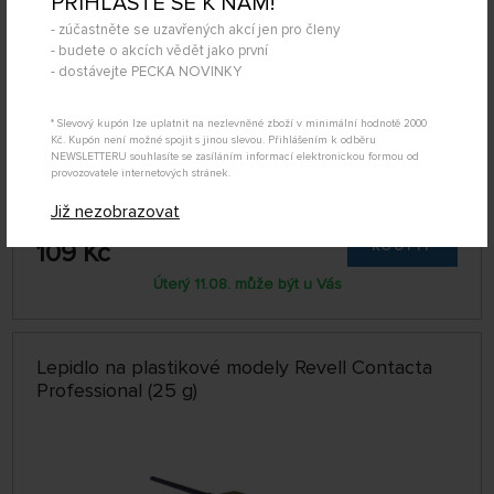
PŘIHLAŠTE SE K NÁM!
- zúčastněte se uzavřených akcí jen pro členy
- budete o akcích vědět jako první
- dostávejte PECKA NOVINKY
* Slevový kupón lze uplatnit na nezlevněné zboží v minimální hodnotě 2000
Kč. Kupón není možné spojit s jinou slevou. Přihlášením k odběru
NEWSLETTERU souhlasíte se zasíláním informací elektronickou formou od
provozovatele internetových stránek.
Již nezobrazovat
SKLADEM NAD 5 KS
339608
109 Kč
KOUPIT
Úterý 11.08. může být u Vás
Lepidlo na plastikové modely Revell Contacta
Professional (25 g)