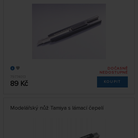
DOČASNĚ
NEDOSTUPNÉ
79774013
89 Kč
KOUPIT
Modelářský nůž Tamiya s lámací čepelí