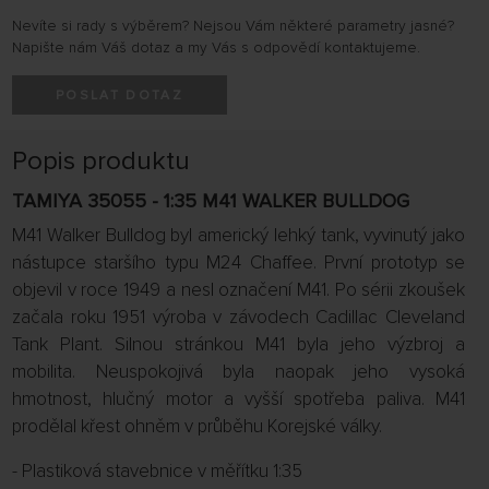
Nevíte si rady s výběrem? Nejsou Vám některé parametry jasné?
Napište nám Váš dotaz a my Vás s odpovědí kontaktujeme.
POSLAT DOTAZ
Popis produktu
TAMIYA 35055 - 1:35 M41 WALKER BULLDOG
M41 Walker Bulldog byl americký lehký tank, vyvinutý jako
nástupce staršího typu M24 Chaffee. První prototyp se
objevil v roce 1949 a nesl označení M41. Po sérii zkoušek
začala roku 1951 výroba v závodech Cadillac Cleveland
Tank Plant. Silnou stránkou M41 byla jeho výzbroj a
mobilita. Neuspokojivá byla naopak jeho vysoká
hmotnost, hlučný motor a vyšší spotřeba paliva. M41
prodělal křest ohněm v průběhu Korejské války.
- Plastiková stavebnice v měřítku 1:35