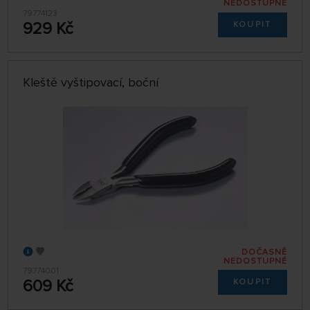
NEDOSTUPNÉ
79774123
929 Kč
KOUPIT
Kleště vyštipovací, boční
DOČASNĚ
NEDOSTUPNÉ
79774001
609 Kč
KOUPIT