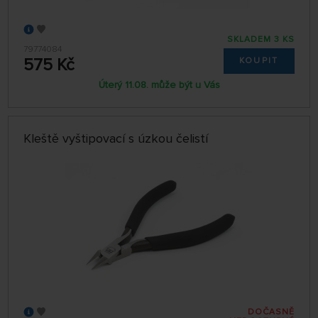
SKLADEM 3 KS
79774084
575 Kč
KOUPIT
Úterý 11.08. může být u Vás
Kleště vyštipovací s úzkou čelistí
DOČASNĚ