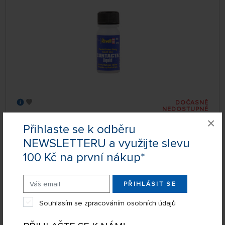
DOČASNĚ
NEDOSTUPNÉ
339601
×
95 Kč
DETAIL
Přihlaste se k odběru
NEWSLETTERU a využijte slevu
100 Kč na první nákup*
Lepidlo na plastikové modely Revell Contacta
Professional (12,5 g)
PŘIHLÁSIT SE
Souhlasím se zpracováním osobních údajů