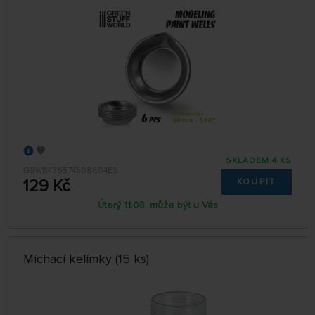
SKLADEM 4 KS
GSW8436574508604ES
129 Kč
KOUPIT
Úterý 11.08. může být u Vás
Míchací kelímky (15 ks)