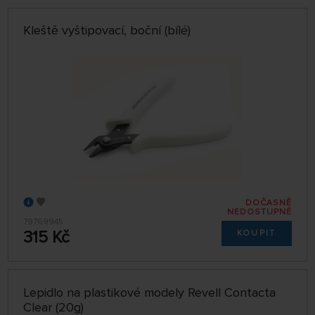
Kleště vyštipovací, boční (bílé)
DOČASNĚ
NEDOSTUPNÉ
79769945
315 Kč
KOUPIT
Lepidlo na plastikové modely Revell Contacta
Clear (20g)