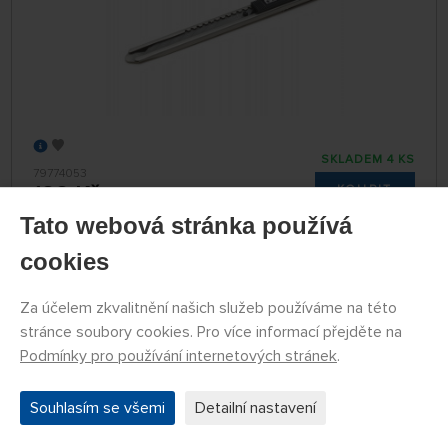
SKLADEM 4 KS
79774053
199 Kč
KOUPIT
Tato webová stránka používá
Středa 12.08. může být u Vás
cookies
Náhlavní lupa se zvětšovacími skly (1,2×, 1,8×,
Za účelem zkvalitnění našich služeb používáme na této
2,5×, 3,5×) a LED osvětlením
stránce soubory cookies. Pro více informací přejděte na
Podmínky pro používání internetových stránek
.
Souhlasím se všemi
Detailní nastavení