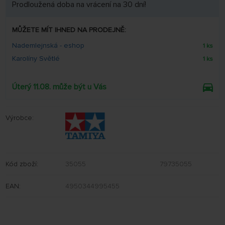
Prodloužená doba na vrácení na 30 dní!
MŮŽETE MÍT IHNED NA PRODEJNĚ:
Nademlejnská - eshop
1 ks
Karolíny Světlé
1 ks
Úterý 11.08. může být u Vás
Výrobce:
Kód zboží:
35055
79735055
EAN:
4950344995455