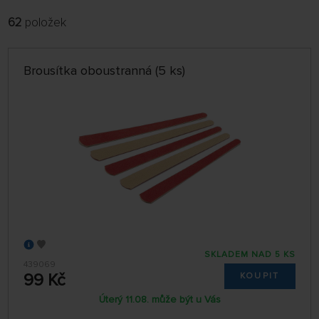
62
položek
FILTROVAT:
ŘADIT:
ABECEDNĚ
jen skladem
Brousítka oboustranná (5 ks)
64 NA STRÁNCE
SKLADEM NAD 5 KS
439069
99 Kč
KOUPIT
Úterý 11.08. může být u Vás