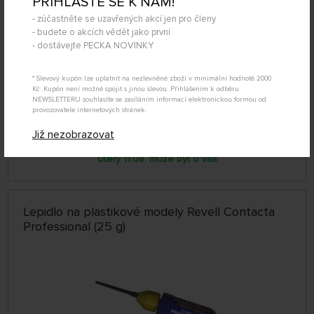
PŘIHLAŠTE SE K NÁM!
- zúčastněte se uzavřených akcí jen pro členy
- budete o akcích vědět jako první
- dostávejte PECKA NOVINKY
* Slevový kupón lze uplatnit na nezlevněné zboží v minimální hodnotě 2000
Kč. Kupón není možné spojit s jinou slevou. Přihlášením k odběru
NEWSLETTERU souhlasíte se zasíláním informací elektronickou formou od
provozovatele internetových stránek.
SKLADEM NAD 5 KS
339608
Již nezobrazovat
109 Kč
KOUPIT
Úterý 11.08. může být u Vás
Lepidlo na plastikové modely Revell Contacta
Professional (25 g)