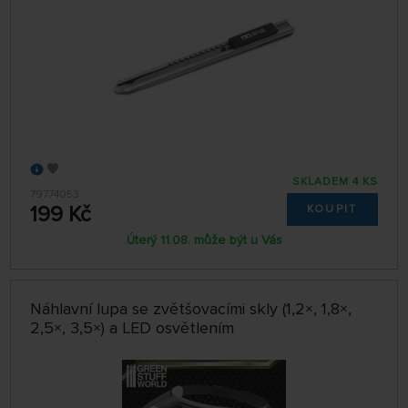
SKLADEM 4 KS
79774053
199 Kč
KOUPIT
Úterý 11.08. může být u Vás
Náhlavní lupa se zvětšovacími skly (1,2×, 1,8×,
2,5×, 3,5×) a LED osvětlením