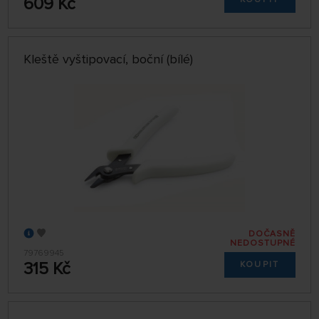
609 Kč
Kleště vyštipovací, boční (bílé)
DOČASNĚ
NEDOSTUPNÉ
79769945
315 Kč
KOUPIT