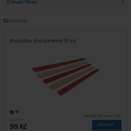
Zobrazit filtraci
62
položek
FILTROVAT:
ŘADIT:
ABECEDNĚ
jen skladem
Brousítka oboustranná (5 ks)
64 NA STRÁNCE
SKLADEM NAD 5 KS
439069
99 Kč
KOUPIT