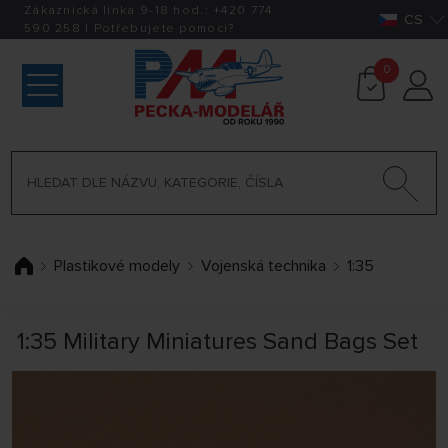
Zákaznická linka 9-18 hod.:
+420
774
CS
590 258
|
Potřebujete pomoci?
0
Plastikové modely
Vojenská technika
1:35
1:35 Military Miniatures Sand Bags Set