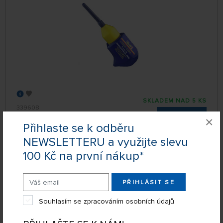
SKLADEM NAD 5 KS
339608
109 Kč
KOUPIT
×
Přihlaste se k odběru
Úterý 11.08. může být u Vás
NEWSLETTERU a využijte slevu
100 Kč na první nákup*
Lepidlo na plastikové modely Revell Contacta
Professional (25 g)
PŘIHLÁSIT SE
Souhlasím se zpracováním osobních údajů