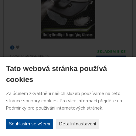
SKLADEM 5 KS
GSW8436574507447ES
670 Kč
KOUPIT
Tato webová stránka používá
Úterý 11.08. může být u Vás
cookies
Za účelem zkvalitnění našich služeb používáme na této
Nůžky na lepty
stránce soubory cookies. Pro více informací přejděte na
Podmínky pro používání internetových stránek
.
Souhlasím se všemi
Detailní nastavení