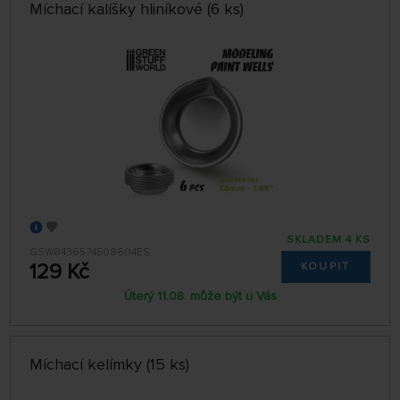
Míchací kalíšky hliníkové (6 ks)
SKLADEM 4 KS
GSW8436574508604ES
129 Kč
KOUPIT
Úterý 11.08. může být u Vás
Míchací kelímky (15 ks)