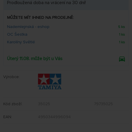
Prodloužená doba na vrácení na 30 dní!
MŮŽETE MÍT IHNED NA PRODEJNĚ:
Nademlejnská - eshop
5 ks
OC Šestka
1 ks
Karolíny Světlé
1 ks
Úterý 11.08. může být u Vás
Výrobce:
Kód zboží:
35025
79735025
EAN:
4950344996094