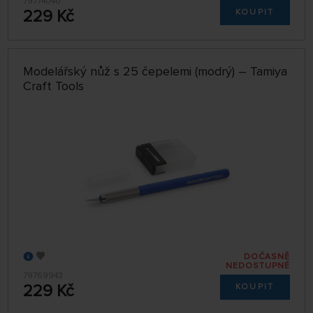
79774040
229 Kč
KOUPIT
Modelářský nůž s 25 čepelemi (modrý) – Tamiya
Craft Tools
DOČASNĚ
NEDOSTUPNÉ
79769943
229 Kč
KOUPIT