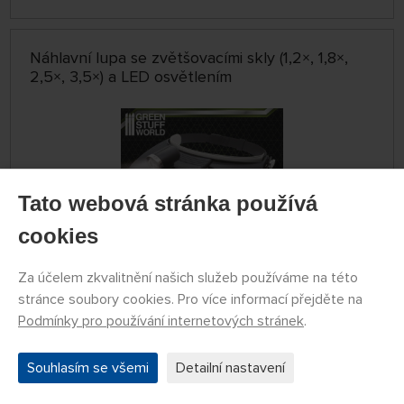
Náhlavní lupa se zvětšovacími skly (1,2×, 1,8×,
2,5×, 3,5×) a LED osvětlením
Tato webová stránka používá
cookies
Za účelem zkvalitnění našich služeb používáme na této
stránce soubory cookies. Pro více informací přejděte na
SKLADEM 5 KS
Podmínky pro používání internetových stránek
.
GSW8436574507447ES
670 Kč
KOUPIT
Souhlasím se všemi
Detailní nastavení
Pondělí 10.08. může být u Vás