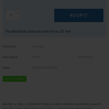
+
KOUPIT
-
Prodloužená doba na vrácení na 30 dní!
Výrobce:
Zvezda
Kód zboží:
9031
79609031
EAN:
4600327090317
ZLATÝ STŘED
Nevíte si rady s výběrem? Nejsou Vám některé parametry jasné?
Napište nám Váš dotaz a my Vás s odpovědí kontaktujeme.