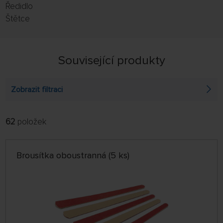
Ředidlo
Štětce
Související produkty
Zobrazit filtraci
62
položek
FILTROVAT:
ŘADIT:
ABECEDNĚ
jen skladem
Brousítka oboustranná (5 ks)
64 NA STRÁNCE