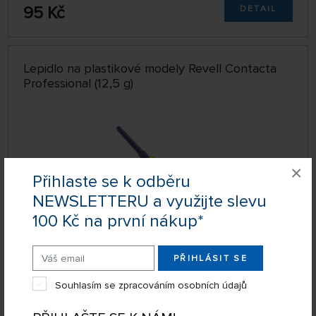
95 Kč
DETAIL
Lepidlo na plastikové modely Revell Contacta
Professional (12,5 g)
×
Přihlaste se k odběru
NEWSLETTERU a využijte slevu
100 Kč na první nákup*
PŘIHLÁSIT SE
SKLADEM NAD 5 KS
339608
Souhlasím se zpracováním osobních údajů
109 Kč
KOUPIT
Pondělí 10.08. může být u Vás