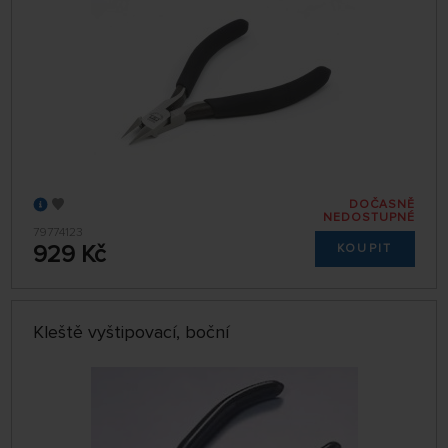
DOČASNĚ
NEDOSTUPNÉ
79774123
929 Kč
KOUPIT
Kleště vyštipovací, boční