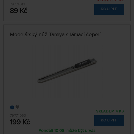
NEDOSTUPNÉ
79774013
89 Kč
KOUPIT
Modelářský nůž Tamiya s lámací čepelí
SKLADEM 4 KS
79774053
199 Kč
KOUPIT
Pondělí 10.08. může být u Vás