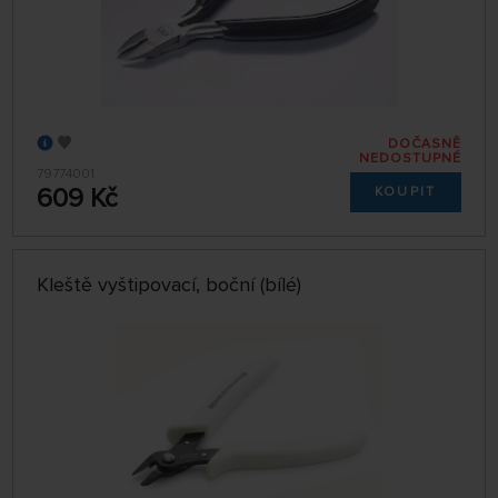
DOČASNĚ
NEDOSTUPNÉ
79774001
609 Kč
KOUPIT
Kleště vyštipovací, boční (bílé)