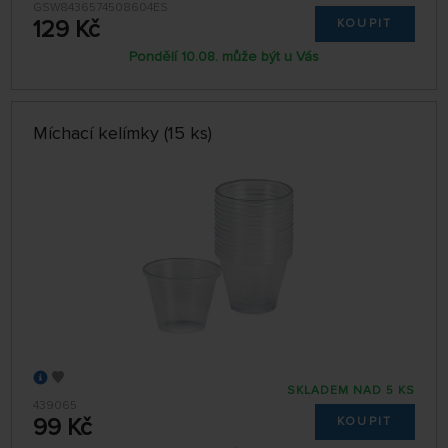
GSW8436574508604ES
129 Kč
KOUPIT
Pondělí 10.08. může být u Vás
Míchací kelímky (15 ks)
SKLADEM NAD 5 KS
439065
99 Kč
KOUPIT