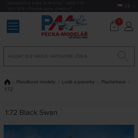
Zákaznická linka 9-18 hod.:
+420
774
CS
590 258
|
Potřebujete pomoci?
0
Plastikové modely
Lodě a ponorky
Plachetnice
1:72
1:72 Black Swan