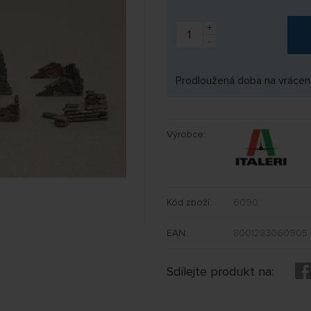
+
-
Prodloužená doba na vrácení
Výrobce:
Kód zboží:
6090
EAN:
8001283060905
Sdílejte produkt na: