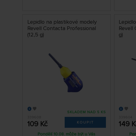
Lepidlo na plastikové modely
Lepidl
Revell Contacta Professional
Revell 
(12,5 g)
g)
SKLADEM NAD 5 KS
339608
339604
109 Kč
149 K
KOUPIT
Pondělí 10.08. může být u Vás
Pon