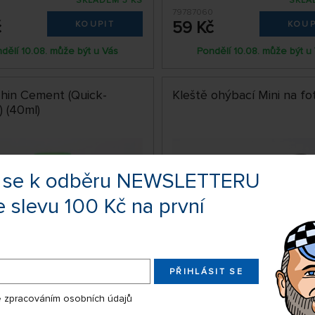
SKLADEM 3 KS
SKLA
79787060
č
59 Kč
KOUPIT
KOUP
dělí 10.08. může být u Vás
Pondělí 10.08. může být u
Thin Cement (Quick-
Kleště ohýbací Mini na fo
) (40ml)
te se k odběru NEWSLETTERU
e slevu 100 Kč na první
PŘIHLÁSIT SE
SKLADEM NAD 5 KS
SKLA
 zpracováním osobních údajů
79774084