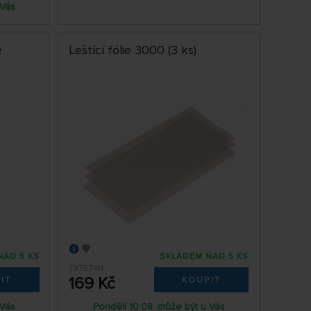
 Vás
é
Leštící fólie 3000 (3 ks)
NAD 5 KS
SKLADEM NAD 5 KS
79787144
169 Kč
IT
KOUPIT
 Vás
Pondělí 10.08. může být u Vás