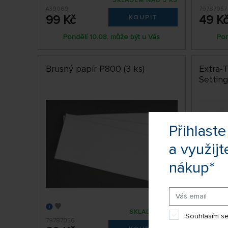
SKLADEM NAD 5 KS
439069
79787057
99 Kč
49 K
KOUPIT
Pondělí 10.08. může být u Vás
Pon
Brusný papír P800 (3 ks)
Extra-
Setting
Přihlas
a využijt
nákup*
SKLADEM 5 KS
Souhlasím se
79787056
79787182