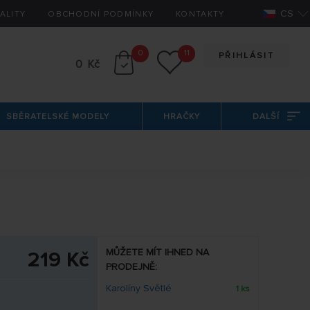
CS
ALITY
OBCHODNÍ PODMÍNKY
KONTAKTY
0
11
PŘIHLÁSIT
0 Kč
SBĚRATELSKÉ MODELY
HRAČKY
DALŠÍ
MŮŽETE MÍT IHNED NA
219 Kč
PRODEJNĚ:
Karolíny Světlé
1 ks