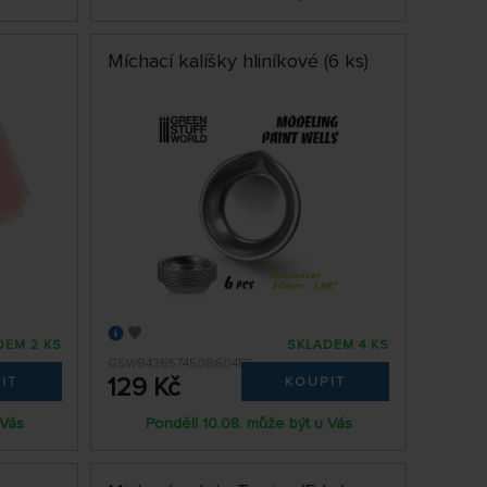
Míchací kalíšky hliníkové (6 ks)
DEM 2 KS
SKLADEM 4 KS
GSW8436574508604ES
129 Kč
IT
KOUPIT
 Vás
Pondělí 10.08. může být u Vás