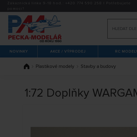
Zákaznická linka 9-18 hod.:
+420
774 590 258
|
Potřebujete
pomoci?
NOVINKY
AKCE / VÝPRODEJ
RC MODELY
Plastikové modely
Stavby a budovy
1:72 Doplňky WARGAMES