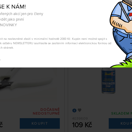
č
575 Kč
KOUPIT
KOUP
SE K NÁM!
dělí 10.08. může být u Vás
Pondělí 10.08. může být u
vřených akcí jen pro členy
dět jako první
A NOVINKY
vyštipovací, boční (bílé)
Lepidlo na plastikové mo
Revell Contacta Clear (20
tnit na nezlevněné zboží v minimální hodnotě 2000 Kč. Kupón není možné spojit s
m k odběru NEWSLETTERU souhlasíte se zasíláním informací elektronickou formou od
ch stránek.
t
DOČASNĚ
NEDOSTUPNÉ
SKLADEM 
5
4039609
č
109 Kč
KOUPIT
KOUP