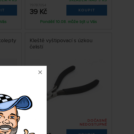
DEM 4 KS
SKLADEM NAD 5 KS
79787054
39 Kč
IT
KOUPIT
 Vás
Pondělí 10.08. může být u Vás
tolepty
Kleště vyštipovací s úzkou
čelistí
×
DOČASNĚ
DEM 3 KS
NEDOSTUPNÉ
79774123