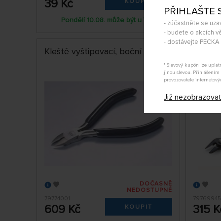
39 Kč
115 K
KOUPIT
PŘIHLAŠTE 
Pondělí 10.08. může být u Vás
Pon
- zúčastněte se uza
- budete o akcích vě
- dostávejte PECK
Kleště vyštipovací, boční
Kleště 
* Slevový kupón lze upla
jinou slevou. Přihlášení
provozovatele internetový
Již nezobrazova
DOČASNĚ
NEDOSTUPNÉ
79774001
7976994
609 Kč
315 K
KOUPIT