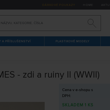
DÁRKOVÉ POUKAZY
HOME
AKTU
 A PŘÍSLUŠENSTVÍ
PLASTIKOVÉ MODELY
 - zdi a ruiny II (WWII)
Cena v e-shopu s
DPH:
SKLADEM 1 KS