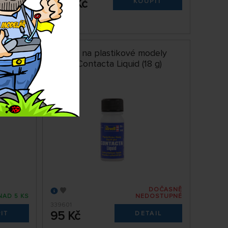
929 Kč
IT
KOUPIT
 Vás
dely
Lepidlo na plastikové modely
g)
Revell Contacta Liquid (18 g)
DOČASNĚ
NAD 5 KS
NEDOSTUPNÉ
339601
95 Kč
IT
DETAIL