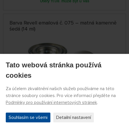
Úterý 11.08. může být u Vás
Barva Revell emailová č. 075 – matná kamenně
šedá (14 ml)
Tato webová stránka používá
cookies
Za účelem zkvalitnění našich služeb používáme na této
stránce soubory cookies. Pro více informací přejděte na
Podmínky pro používání internetových stránek
.
SKLADEM NAD 5 KS
32175
63 Kč
KOUPIT
Souhlasím se všemi
Detailní nastavení
Úterý 11.08. může být u Vás