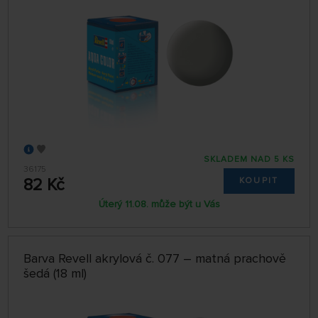
SKLADEM NAD 5 KS
36175
82 Kč
KOUPIT
Úterý 11.08. může být u Vás
Barva Revell akrylová č. 077 – matná prachově
šedá (18 ml)