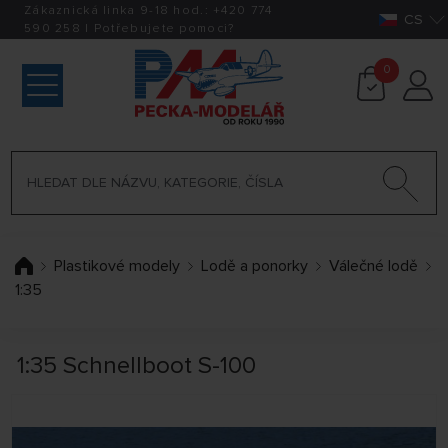
Zákaznická linka 9-18 hod.:
+420
774
CS
590 258
|
Potřebujete pomoci?
0
Plastikové modely
Lodě a ponorky
Válečné lodě
1:35
1:35 Schnellboot S-100