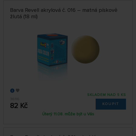
Barva Revell akrylová č. 016 – matná pískově
žlutá (18 ml)
SKLADEM NAD 5 KS
36116
82 Kč
KOUPIT
Úterý 11.08. může být u Vás