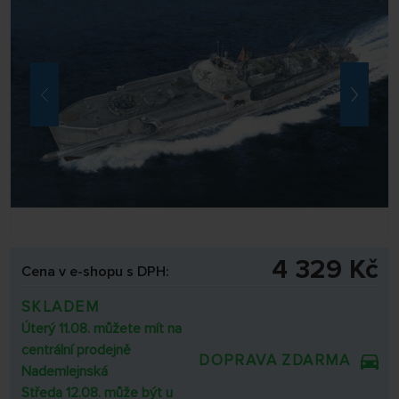
4 329 Kč
Cena v e-shopu s DPH:
SKLADEM
Úterý 11.08. můžete mít na
centrální prodejně
DOPRAVA ZDARMA
Nademlejnská
Středa 12.08. může být u