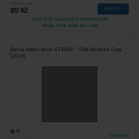
79504720AP
89 Kč
KOUPIT
Úterý 11.08. na prodejně Nademlejnská
Středa 12.08. může být u Vás
Barva Italeri akryl 4746AP - Flat Medium Gray
(20ml)
SKLADEM