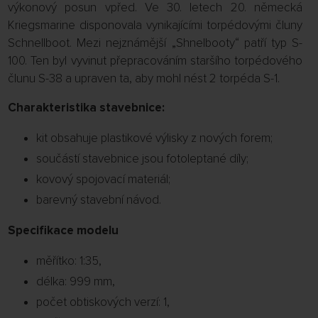
výkonový posun vpřed. Ve 30. letech 20. německá
Kriegsmarine disponovala vynikajícími torpédovými čluny
Schnellboot. Mezi nejznámější „Shnelbooty“ patří typ S-
100. Ten byl vyvinut přepracováním staršího torpédového
člunu S-38 a upraven ta, aby mohl nést 2 torpéda S-1.
Charakteristika stavebnice:
kit obsahuje plastikové výlisky z nových forem;
součástí stavebnice jsou fotoleptané díly;
kovový spojovací materiál;
barevný stavební návod.
Specifikace modelu
měřítko: 1:35,
délka: 999 mm,
počet obtiskových verzí: 1,