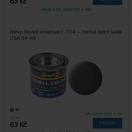
63 Kč
Úterý 11.08. může být u Vás
Barva Revell emailová č. 074 – matná lodní šedá
USA (14 ml)
SKLADEM NAD 5 KS
32174
63 Kč
KOUPIT