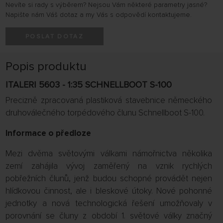
Nevíte si rady s výběrem? Nejsou Vám některé parametry jasné?
Napište nám Váš dotaz a my Vás s odpovědí kontaktujeme.
POSLAT DOTAZ
Popis produktu
ITALERI 5603 - 1:35 SCHNELLBOOT S-100
Precizně zpracovaná plastiková stavebnice německého
druhoválečného torpédového člunu Schnellboot S-100.
Informace o předloze
Mezi dvěma světovými válkami námořnictva několika
zemí zahájila vývoj zaměřený na vznik rychlých
pobřežních člunů, jenž budou schopné provádět nejen
hlídkovou činnost, ale i bleskové útoky. Nové pohonné
jednotky a nová technologická řešení umožňovaly v
porovnání se čluny z období 1. světové války značný