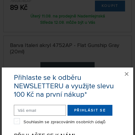
79504746AP
89 Kč
KOUPIT
Úterý 11.08. na prodejně Nademlejnská
Středa 12.08. může být u Vás
Barva Italeri akryl 4752AP - Flat Gunship Gray
(20ml)
×
Přihlaste se k odběru
NEWSLETTERU a využijte slevu
100 Kč na první nákup*
PŘIHLÁSIT SE
Souhlasím se zpracováním osobních údajů
SKLADEM
79504752AP