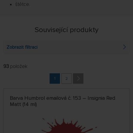
štětce.
Související produkty
Zobrazit filtraci
93
položek
FILTROVAT:
ŘADIT:
ABECEDNĚ
1
2
jen skladem
64 NA STRÁNCE
Barva Humbrol emailová č. 153 – Insignia Red
Matt (14 ml)