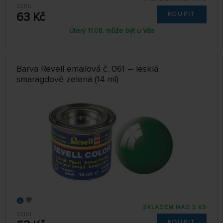
32116
63 Kč
KOUPIT
Úterý 11.08. může být u Vás
Barva Revell emailová č. 061 – lesklá
smaragdově zelená (14 ml)
SKLADEM NAD 5 KS
32161
KOUPIT