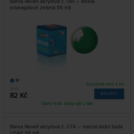
Barva Revell akrylová č. 061 – lesklá
smaragdově zelená (18 ml)
SKLADEM NAD 5 KS
36161
82 Kč
KOUPIT
Úterý 11.08. může být u Vás
Barva Revell akrylová č. 074 – matná lodní šedá
USAF (18 ml)