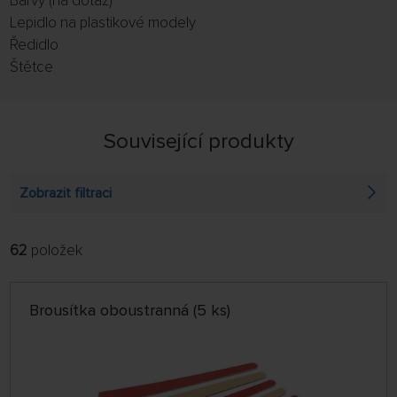
Barvy (na dotaz)
Lepidlo na plastikové modely
Ředidlo
Štětce
Související produkty
Zobrazit filtraci
62
položek
FILTROVAT:
ŘADIT:
ABECEDNĚ
jen skladem
Brousítka oboustranná (5 ks)
64 NA STRÁNCE