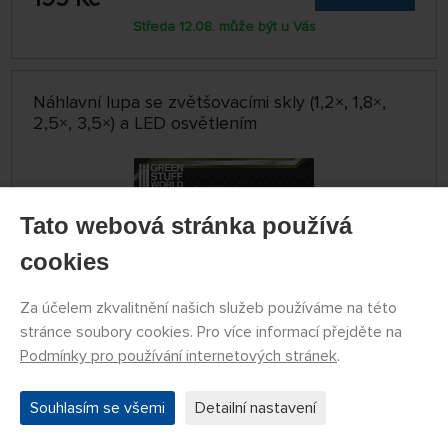
Středa 12.08. může být u Vás
Náhlavní lupa se zvětšovacími skly (1,2×, 1,8×,
2,5×, 3,5×) a LED osvětlením
Tato webová stránka používá
cookies
Za účelem zkvalitnění našich služeb používáme na této
stránce soubory cookies. Pro více informací přejděte na
Podmínky pro používání internetových stránek
.
SKLADEM 5 KS
GSW8436574507447ES
Souhlasím se všemi
Detailní nastavení
670 Kč
KOUPIT
Úterý 11.08. může být u Vás