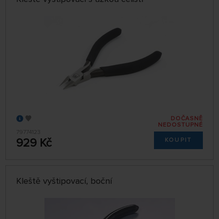
DOČASNĚ
NEDOSTUPNÉ
79774123
929 Kč
KOUPIT
Kleště vyštipovací, boční