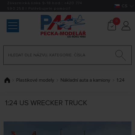
Zákaznická linka 9-18 hod.:
+420
774
CS
590 258
|
Potřebujete pomoci?
0
Plastikové modely
Nákladní auta a kamiony
1:24
1:24 US WRECKER TRUCK