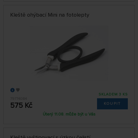
Kleště ohýbací Mini na fotolepty
SKLADEM 3 KS
79774084
575 Kč
KOUPIT
Úterý 11.08. může být u Vás
Kleště vyštipovací s úzkou čelistí