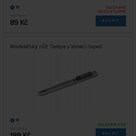
DOČASNĚ
NEDOSTUPNÉ
79774013
89 Kč
KOUPIT
Modelářský nůž Tamiya s lámací čepelí
SKLADEM 4 KS
79774053
199 Kč
KOUPIT