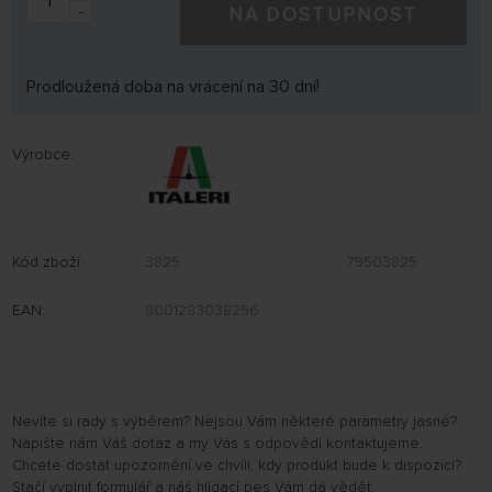
-
NA DOSTUPNOST
Prodloužená doba na vrácení na 30 dní!
Výrobce:
Kód zboží:
3825
79503825
EAN:
8001283038256
Nevíte si rady s výběrem? Nejsou Vám některé parametry jasné?
Napište nám Váš dotaz a my Vás s odpovědí kontaktujeme.
Chcete dostat upozornění ve chvíli, kdy produkt bude k dispozici?
Stačí vyplnit formulář a náš hlídací pes Vám dá vědět.