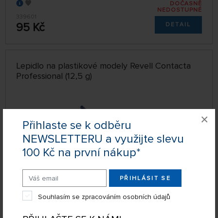
DOČASNĚ
NEDOSTUPNÉ
339601
95 Kč
DETAIL
Lepidlo na plastikové modely Revell Contacta
Professional (12,5 g)
×
Přihlaste se k odběru
NEWSLETTERU a využijte slevu
100 Kč na první nákup*
PŘIHLÁSIT SE
Souhlasím se zpracováním osobních údajů
SKLADEM NAD 5 KS
339608
KOUPIT