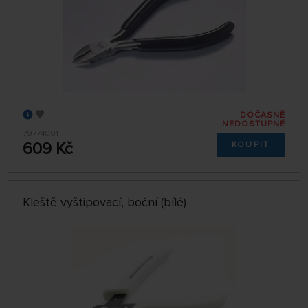
DOČASNĚ
NEDOSTUPNÉ
79774001
609 Kč
KOUPIT
Kleště vyštipovací, boční (bílé)