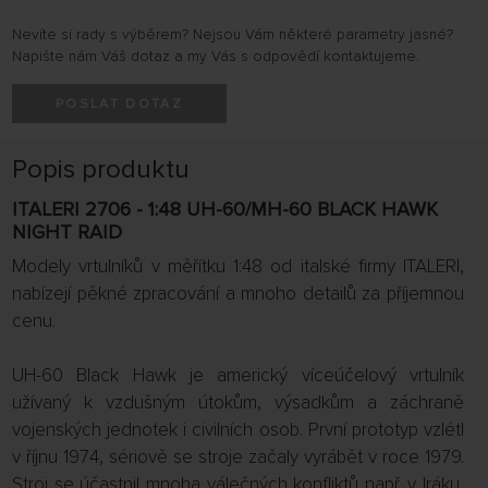
Nevíte si rady s výběrem? Nejsou Vám některé parametry jasné?
Napište nám Váš dotaz a my Vás s odpovědí kontaktujeme.
POSLAT DOTAZ
Popis produktu
ITALERI 2706 - 1:48 UH-60/MH-60 BLACK HAWK
NIGHT RAID
Modely vrtulníků v měřítku 1:48 od italské firmy ITALERI,
nabízejí pěkné zpracování a mnoho detailů za příjemnou
cenu.
UH-60 Black Hawk je americký víceúčelový vrtulník
užívaný k vzdušným útokům, výsadkům a záchraně
vojenských jednotek i civilních osob. První prototyp vzlétl
v říjnu 1974, sériově se stroje začaly vyrábět v roce 1979.
Stroj se účastnil mnoha válečných konfliktů např. v Iráku,