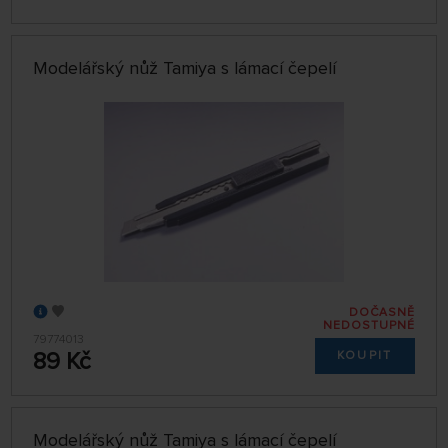
Modelářský nůž Tamiya s lámací čepelí
DOČASNĚ
NEDOSTUPNÉ
79774013
89 Kč
KOUPIT
Modelářský nůž Tamiya s lámací čepelí