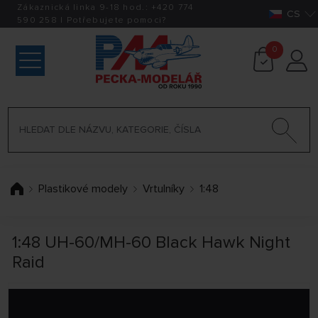
Zákaznická linka 9-18 hod.:
+420
774
CS
590 258
|
Potřebujete pomoci?
0
Plastikové modely
Vrtulníky
1:48
1:48 UH-60/MH-60 Black Hawk Night
Raid