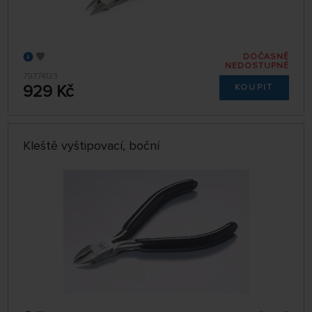
DOČASNĚ
NEDOSTUPNÉ
79774123
929 Kč
KOUPIT
Kleště vyštipovací, boční