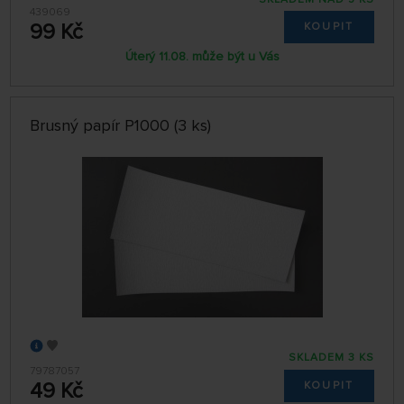
439069
99 Kč
KOUPIT
Úterý 11.08. může být u Vás
Brusný papír P1000 (3 ks)
SKLADEM 3 KS
79787057
49 Kč
KOUPIT