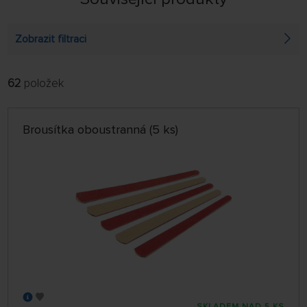
Zobrazit filtraci
62
položek
FILTROVAT:
ŘADIT:
ABECEDNĚ
jen skladem
Brousítka oboustranná (5 ks)
64 NA STRÁNCE
SKLADEM NAD 5 KS