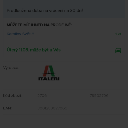
Prodloužená doba na vrácení na 30 dní!
MŮŽETE MÍT IHNED NA PRODEJNĚ:
Karolíny Světlé
1 ks
Úterý 11.08. může být u Vás
Výrobce:
Kód zboží:
2706
79502706
EAN:
8001283027069