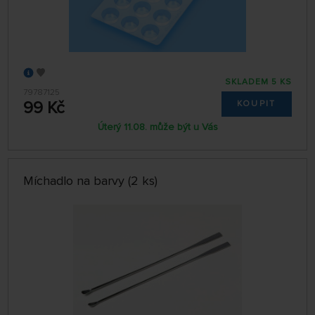
SKLADEM 5 KS
79787125
99 Kč
KOUPIT
Úterý 11.08. může být u Vás
Míchadlo na barvy (2 ks)