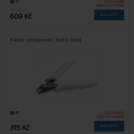
DOČASNĚ
NEDOSTUPNÉ
79774001
609 Kč
KOUPIT
Kleště vyštipovací, boční (bílé)
DOČASNĚ
NEDOSTUPNÉ
79769945
315 Kč
KOUPIT