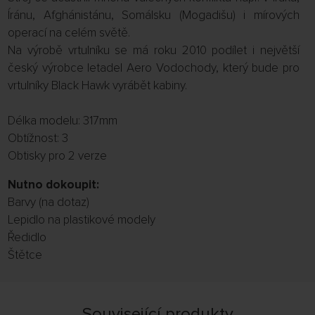
Íránu, Afghánistánu, Somálsku (Mogadišu) i mírových
operací na celém světě.
Na výrobě vrtulníku se má roku 2010 podílet i největší
český výrobce letadel Aero Vodochody, který bude pro
vrtulníky Black Hawk vyrábět kabiny.
Délka modelu: 317mm
Obtížnost: 3
Obtisky pro 2 verze
Nutno dokoupit:
Barvy (na dotaz)
Lepidlo na plastikové modely
Ředidlo
Štětce
Související produkty