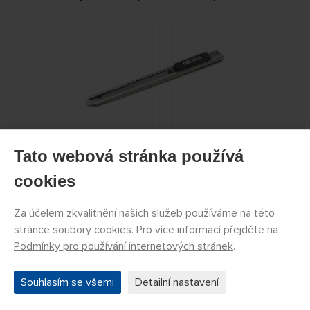
Tato webová stránka používá
SKLADEM 4 KS
cookies
79774053
199 Kč
KOUPIT
Za účelem zkvalitnění našich služeb používáme na této
Úterý 11.08. může být u Vás
stránce soubory cookies. Pro více informací přejděte na
Podmínky pro používání internetových stránek
.
Náhlavní lupa se zvětšovacími skly (1,2×, 1,8×,
Souhlasím se všemi
Detailní nastavení
2,5×, 3,5×) a LED osvětlením