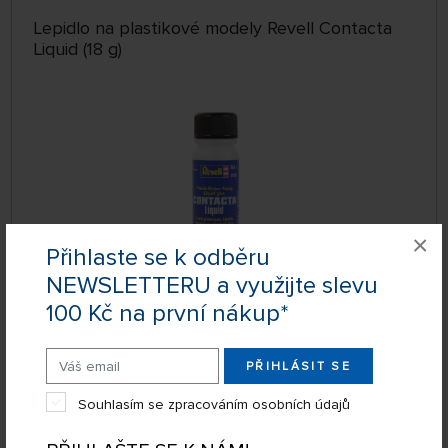
Lepidlo na plastikové modely Revell Contacta
Liquid (18 g)
×
Přihlaste se k odběru
NEWSLETTERU a využijte slevu
DOČASNĚ
100 Kč na první nákup*
NEDOSTUPNÉ
339601
95 Kč
DETAIL
PŘIHLÁSIT SE
Souhlasím se zpracováním osobních údajů
Lepidlo na plastikové modely Revell Contacta
Professional (12,5 g)