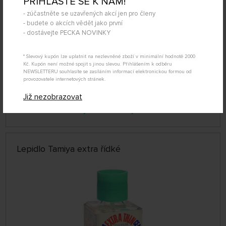
PŘIHLAŠTE SE K NÁM!
- zúčastněte se uzavřených akcí jen pro členy
- budete o akcích vědět jako první
- dostávejte PECKA NOVINKY
* Slevový kupón lze uplatnit na nezlevněné zboží v minimální hodnotě 2000
Kč. Kupón není možné spojit s jinou slevou. Přihlášením k odběru
NEWSLETTERU souhlasíte se zasíláním informací elektronickou formou od
SKLADEM NAD 5 KS
provozovatele internetových stránek.
339604
149 Kč
KOUPIT
Již nezobrazovat
Úterý 11.08. může být u Vás
Lepidlo Tamiya extra řídké