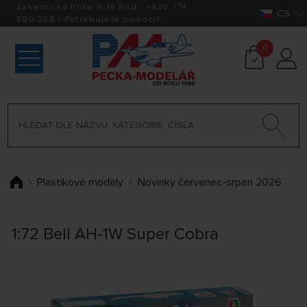
Zákaznická linka 9-18 hod.:
+420
774
CS
590 258
|
Potřebujete pomoci?
0
Plastikové modely
Novinky červenec-srpen 2026
1:72 Bell AH-1W Super Cobra