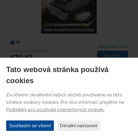
SKLADEM 5 KS
GSW8436574507447ES
670 Kč
KOUPIT
Úterý 11.08. může být u Vás
Tato webová stránka používá
cookies
Nůžky na lepty
Za účelem zkvalitnění našich služeb používáme na této
stránce soubory cookies. Pro více informací přejděte na
Podmínky pro používání internetových stránek
.
Souhlasím se všemi
Detailní nastavení