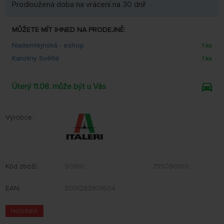
Prodloužená doba na vrácení na 30 dní!
MŮŽETE MÍT IHNED NA PRODEJNĚ:
Nademlejnská - eshop
1 ks
Karolíny Světlé
1 ks
Úterý 11.08. může být u Vás
Výrobce:
Kód zboží:
90160
795090160
EAN:
8001283901604
NOVINKA