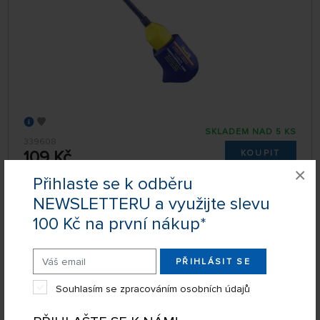
SKLADEM NAD 5 KS
339608
109 Kč
KOUPIT
×
Úterý 11.08. může být u Vás
Přihlaste se k odběru
NEWSLETTERU a využijte slevu
100 Kč na první nákup*
Lepidlo na plastikové modely Revell Contacta
Professional (25 g)
PŘIHLÁSIT SE
Souhlasím se zpracováním osobních údajů