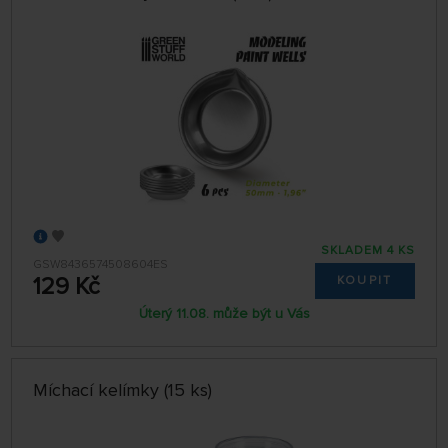
SKLADEM 4 KS
GSW8436574508604ES
129 Kč
KOUPIT
Úterý 11.08. může být u Vás
Míchací kelímky (15 ks)