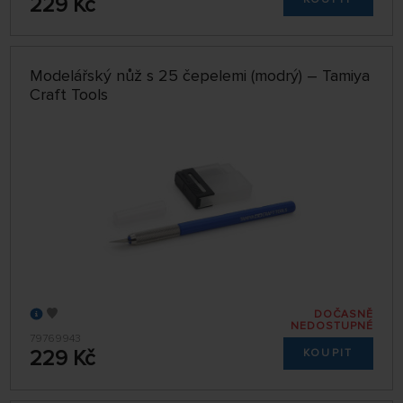
229 Kč
Modelářský nůž s 25 čepelemi (modrý) – Tamiya
Craft Tools
DOČASNĚ
NEDOSTUPNÉ
79769943
229 Kč
KOUPIT