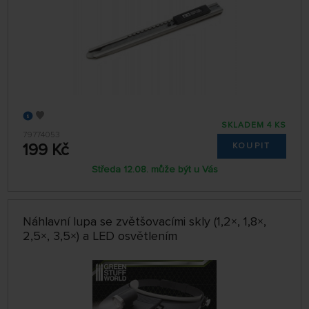
SKLADEM 4 KS
79774053
199 Kč
KOUPIT
Středa 12.08. může být u Vás
Náhlavní lupa se zvětšovacími skly (1,2×, 1,8×,
2,5×, 3,5×) a LED osvětlením