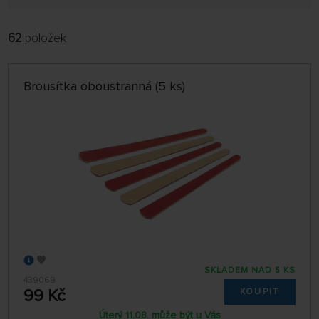
62
položek
FILTROVAT:
ŘADIT:
ABECEDNĚ
jen skladem
Brousítka oboustranná (5 ks)
64 NA STRÁNCE
SKLADEM NAD 5 KS
439069
99 Kč
KOUPIT
Úterý 11.08. může být u Vás