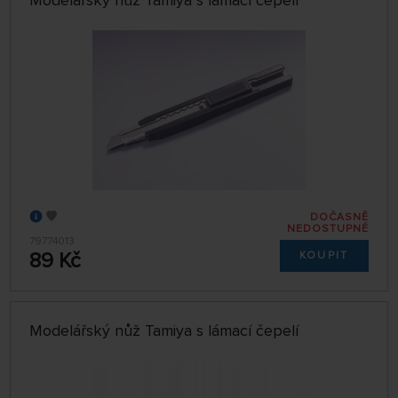
DOČASNĚ
NEDOSTUPNÉ
79774013
89 Kč
KOUPIT
Modelářský nůž Tamiya s lámací čepelí