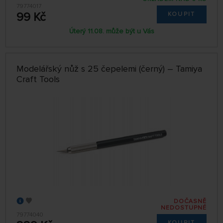
79774017
99 Kč
KOUPIT
Úterý 11.08. může být u Vás
Modelářský nůž s 25 čepelemi (černý) – Tamiya
Craft Tools
DOČASNĚ
NEDOSTUPNÉ
79774040
KOUPIT