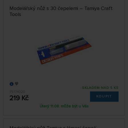
Modelářský nůž s 30 čepelemi – Tamiya Craft
Tools
SKLADEM NAD 5 KS
79774020
219 Kč
KOUPIT
Úterý 11.08. může být u Vás
Modelářský nůž Tamiya s lámací čepelí