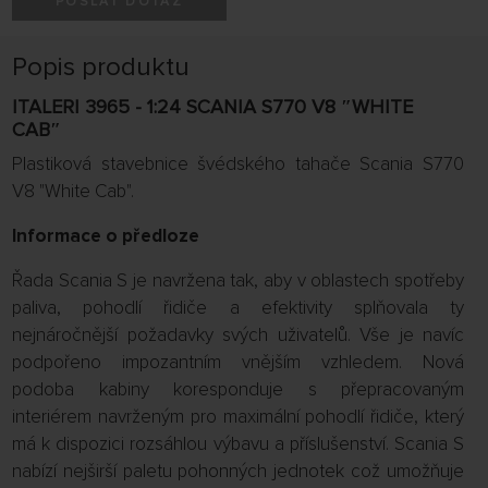
POSLAT DOTAZ
Popis produktu
ITALERI 3965 - 1:24 SCANIA S770 V8 ″WHITE
CAB″
Plastiková stavebnice švédského tahače Scania S770
V8 "White Cab".
Informace o předloze
Řada Scania S je navržena tak, aby v oblastech spotřeby
paliva, pohodlí řidiče a efektivity splňovala ty
nejnáročnější požadavky svých uživatelů. Vše je navíc
podpořeno impozantním vnějším vzhledem. Nová
podoba kabiny koresponduje s přepracovaným
interiérem navrženým pro maximální pohodlí řidiče, který
má k dispozici rozsáhlou výbavu a příslušenství. Scania S
nabízí nejširší paletu pohonných jednotek což umožňuje