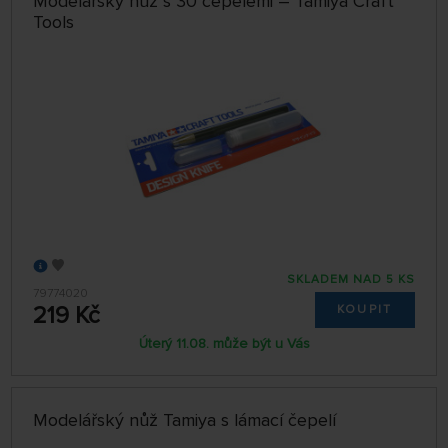
Modelářský nůž s 30 čepelemi – Tamiya Craft
Tools
SKLADEM NAD 5 KS
79774020
219 Kč
KOUPIT
Úterý 11.08. může být u Vás
Modelářský nůž Tamiya s lámací čepelí