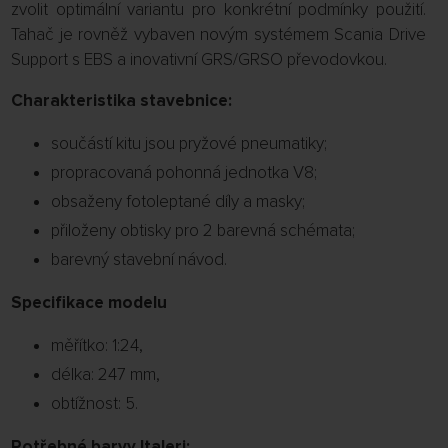
zvolit optimální variantu pro konkrétní podmínky použití.
Tahač je rovněž vybaven novým systémem Scania Drive
Support s EBS a inovativní GRS/GRSO převodovkou.
Charakteristika stavebnice:
součástí kitu jsou pryžové pneumatiky;
propracovaná pohonná jednotka V8;
obsaženy fotoleptané díly a masky;
přiloženy obtisky pro 2 barevná schémata;
barevný stavební návod.
Specifikace modelu
měřítko: 1:24,
délka: 247 mm,
obtížnost: 5.
Potřebné barvy Italeri: