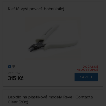
Kleště vyštipovací, boční (bílé)
DOČASNĚ
NEDOSTUPNÉ
79769945
315 Kč
KOUPIT
Lepidlo na plastikové modely Revell Contacta
Clear (20g)