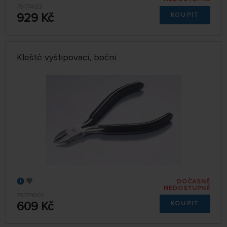
79774123
929 Kč
KOUPIT
Kleště vyštipovací, boční
DOČASNĚ
NEDOSTUPNÉ
79774001
609 Kč
KOUPIT