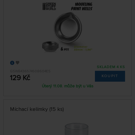
SKLADEM 4 KS
GSW8436574508604ES
129 Kč
KOUPIT
Úterý 11.08. může být u Vás
Míchací kelímky (15 ks)