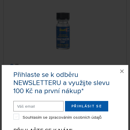
×
SKLADEM NAD 5 KS
Přihlaste se k odběru
4039609
109 Kč
KOUPIT
NEWSLETTERU a využijte slevu
Úterý 11.08. může být u Vás
100 Kč na první nákup*
PŘIHLÁSIT SE
Lepidlo na plastikové modely Revell Contacta
Liquid (18 g)
Souhlasím se zpracováním osobních údajů