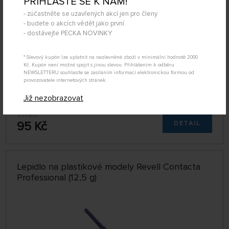
PŘIHLAŠTE SE K NÁM!
- zúčastněte se uzavřených akcí jen pro členy
- budete o akcích vědět jako první
- dostávejte PECKA NOVINKY
* Slevový kupón lze uplatnit na nezlevněné zboží v minimální hodnotě 2000
Kč. Kupón není možné spojit s jinou slevou. Přihlášením k odběru
NEWSLETTERU souhlasíte se zasíláním informací elektronickou formou od
provozovatele internetových stránek.
Již nezobrazovat
DOČASNĚ
NEDOSTUPNÉ
339601
95 Kč
DETAIL
Lepidlo na plastikové modely Revell Contacta
Professional (12,5 g)