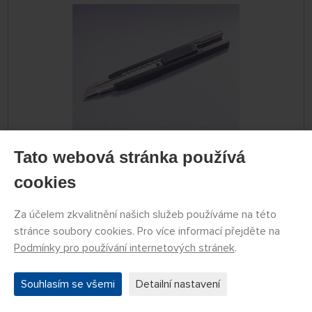
DOČASNĚ
Tato webová stránka používá
NEDOSTUPNÉ
79774013
cookies
89 Kč
KOUPIT
Za účelem zkvalitnění našich služeb používáme na této
stránce soubory cookies. Pro více informací přejděte na
Modelářský nůž Tamiya s lámací čepelí
Podmínky pro používání internetových stránek
.
Souhlasím se všemi
Detailní nastavení