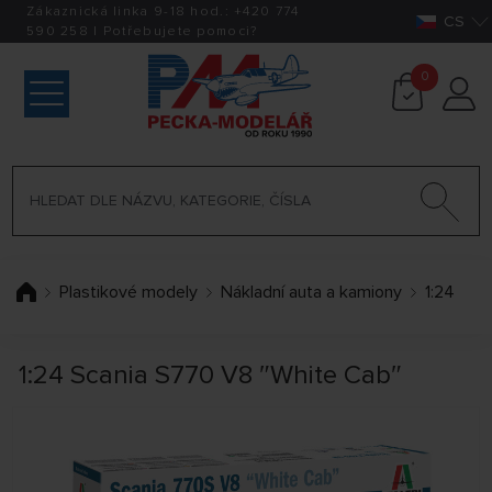
Zákaznická linka 9-18 hod.:
+420
774
CS
590 258
|
Potřebujete pomoci?
0
Plastikové modely
Nákladní auta a kamiony
1:24
1:24 Scania S770 V8 ″White Cab″