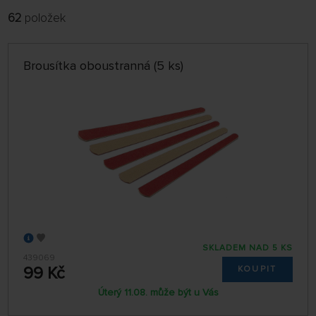
62
položek
FILTROVAT:
ŘADIT:
ABECEDNĚ
jen skladem
Brousítka oboustranná (5 ks)
64 NA STRÁNCE
SKLADEM NAD 5 KS
439069
99 Kč
KOUPIT
Úterý 11.08. může být u Vás