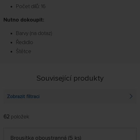
Počet dílů: 16
Nutno dokoupit:
Barvy (na dotaz)
Ředidlo
Štětce
Související produkty
Zobrazit filtraci
62
položek
FILTROVAT:
ŘADIT:
ABECEDNĚ
jen skladem
Brousítka oboustranná (5 ks)