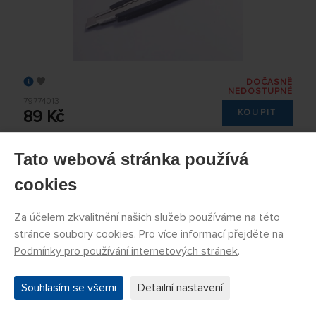
DOČASNĚ
NEDOSTUPNÉ
79774013
89 Kč
KOUPIT
Tato webová stránka používá
Modelářský nůž Tamiya s lámací čepelí
cookies
Za účelem zkvalitnění našich služeb používáme na této
stránce soubory cookies. Pro více informací přejděte na
Podmínky pro používání internetových stránek
.
Souhlasím se všemi
Detailní nastavení