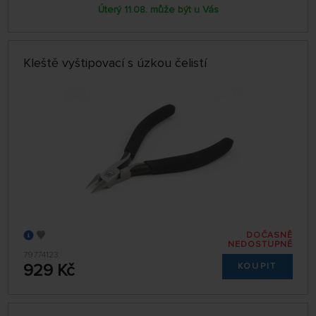
Úterý 11.08. může být u Vás
Kleště vyštipovací s úzkou čelistí
DOČASNĚ
NEDOSTUPNÉ
79774123
929 Kč
KOUPIT