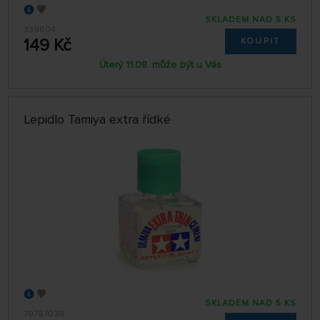
SKLADEM NAD 5 KS
339604
149 Kč
KOUPIT
Úterý 11.08. může být u Vás
Lepidlo Tamiya extra řídké
SKLADEM NAD 5 KS
79787038