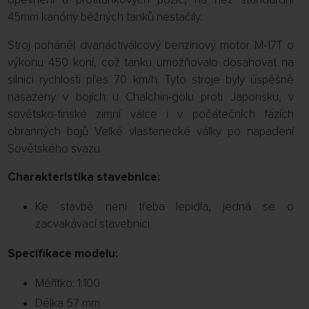
45mm kanóny běžných tanků nestačily.
Stroj poháněl dvanáctiválcový benzínový motor M-17T o
výkonu 450 koní, což tanku umožňovalo dosahovat na
silnici rychlosti přes 70 km/h. Tyto stroje byly úspěšně
nasazeny v bojích u Chalchin-golu proti Japonsku, v
sovětsko-finské zimní válce i v počátečních fázích
obranných bojů Velké vlastenecké války po napadení
Sovětského svazu.
Charakteristika stavebnice:
Ke stavbě není třeba lepidla, jedná se o
zacvakávací stavebnici.
Specifikace modelu:
Měřítko: 1:100
Délka 57 mm