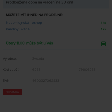
Prodloužená doba na vrácení na 30 dní!
MŮŽETE MÍT IHNED NA PRODEJNĚ:
Nademlejnská - eshop
1 ks
Karolíny Světlé
1 ks
Úterý 11.08. může být u Vás
Výrobce:
Zvezda
Kód zboží:
6283
79606283
EAN:
4600327062833
NOVINKA