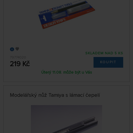
SKLADEM NAD 5 KS
79774020
219 Kč
KOUPIT
Úterý 11.08. může být u Vás
Modelářský nůž Tamiya s lámací čepelí