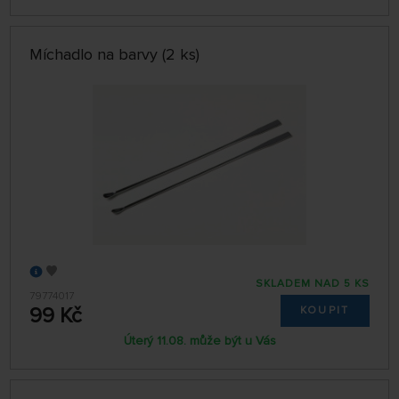
Míchadlo na barvy (2 ks)
SKLADEM NAD 5 KS
79774017
99 Kč
KOUPIT
Úterý 11.08. může být u Vás