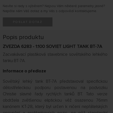
Nevíte si rady s výběrem? Nejsou Vám některé parametry jasné?
Napište nám Váš dotaz a my Vás s odpovědí kontaktujeme.
POSLAT DOTAZ
Popis produktu
ZVEZDA 6283 - 1:100 SOVIET LIGHT TANK BT-7A
Zacvakávací plastiková stavebnice sovětského lehkého
tanku BT-7A.
Informace o předloze
Sovětský lehký tank BT-7A představoval specifickou
dělostřeleckou podporu postavenou na podvozku
Christie slavné řady rychlých tanků BT. Tato verze
obdržela zvětšenou eliptickou věž osazenou 76mm
kanónem KT-28, který byl určen k ničení nepřátelských
opevnění a protitankových pozic, na něž standardní