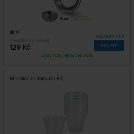
SKLADEM 4 KS
GSW8436574508604ES
129 Kč
KOUPIT
Úterý 11.08. může být u Vás
Míchací kelímky (15 ks)