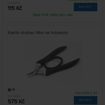
79787182
115 Kč
KOUPIT
Úterý 11.08. může být u Vás
Kleště ohýbací Mini na fotolepty
SKLADEM 3 KS
79774084
575 Kč
KOUPIT