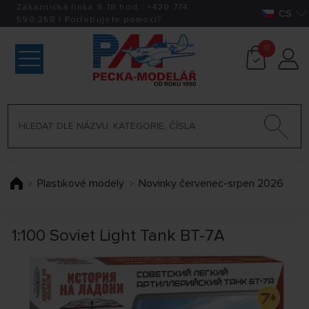
Zákaznická linka 9-18 hod.:
+420
774
CS
590 258
|
Potřebujete pomoci?
0
Plastikové modely
Novinky červenec-srpen 2026
1:100 Soviet Light Tank BT-7A