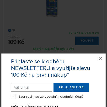
SKLADEM NAD 5 KS
4039609
109 Kč
KOUPIT
Úterý 11.08. může být u Vás
×
Přihlaste se k odběru
Lepidlo na plastikové modely Revell Contacta
NEWSLETTERU a využijte slevu
Liquid (18 g)
100 Kč na první nákup*
PŘIHLÁSIT SE
Souhlasím se zpracováním osobních údajů