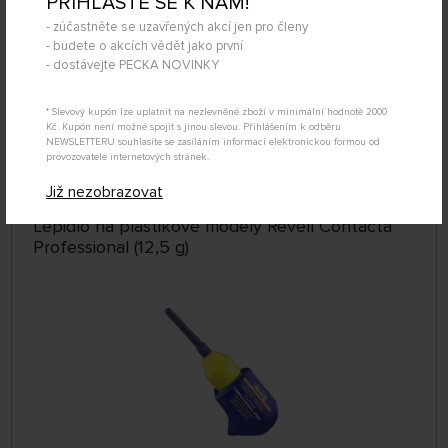
PŘIHLAŠTE SE K NÁM!
- zúčastněte se uzavřených akcí jen pro členy
- budete o akcích vědět jako první
- dostávejte PECKA NOVINKY
DOČASNĚ
NEDOSTUPNÉ
* Slevový kupón lze uplatnit na nezlevněné zboží v minimální hodnotě 2000
339601
Kč. Kupón není možné spojit s jinou slevou. Přihlášením k odběru
95 Kč
DETAIL
NEWSLETTERU souhlasíte se zasíláním informací elektronickou formou od
provozovatele internetových stránek.
Již nezobrazovat
Lepidlo na plastikové modely Revell Contacta
Professional (12,5 g)