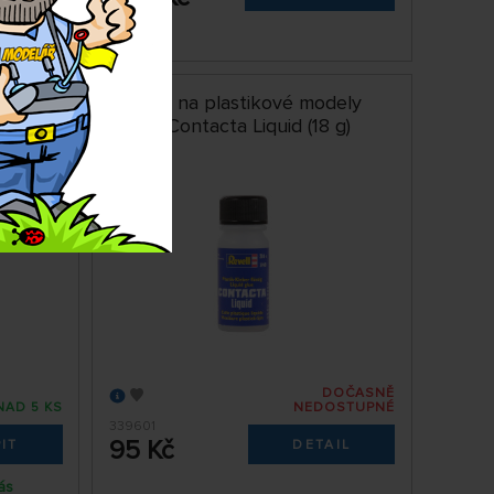
ás
dely
Lepidlo na plastikové modely
g)
Revell Contacta Liquid (18 g)
DOČASNĚ
NAD 5 KS
NEDOSTUPNÉ
339601
95 Kč
IT
DETAIL
ás