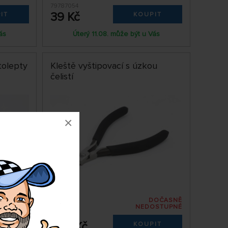
79787054
39 Kč
IT
KOUPIT
ás
Úterý 11.08. může být u Vás
tolepty
Kleště vyštipovací s úzkou
čelistí
×
DOČASNĚ
DEM 3 KS
NEDOSTUPNÉ
79774123
929 Kč
IT
KOUPIT