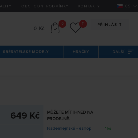
CS
ALITY
OBCHODNÍ PODMÍNKY
KONTAKTY
0
11
PŘIHLÁSIT
0 Kč
SBĚRATELSKÉ MODELY
HRAČKY
DALŠÍ
MŮŽETE MÍT IHNED NA
649 Kč
PRODEJNĚ:
Nademlejnská - eshop
1 ks