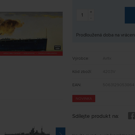
+
-
Prodloužená doba na vrácení
Výrobce:
Airfix
Kód zboží:
4203V
EAN:
5063129053864
NOVINKA
Sdílejte produkt na: