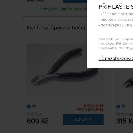
PŘIHLAŠTE 
Úterý 11.08. může být u Vás
Ú
- zúčastněte se uza
- budete o akcích vě
- dostávejte PECK
Kleště vyštipovací, boční
Kleště 
* Slevový kupón lze upla
jinou slevou. Přihlášení
provozovatele internetový
Již nezobrazova
DOČASNĚ
NEDOSTUPNÉ
79774001
7976994
609 Kč
315 K
KOUPIT