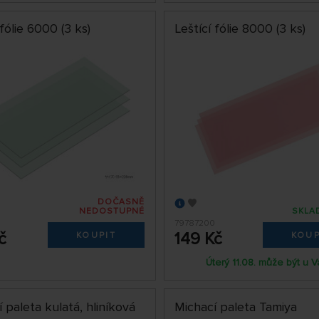
 fólie 6000 (3 ks)
Leštící fólie 8000 (3 ks)
DOČASNĚ
NEDOSTUPNÉ
SKLA
79787200
č
149 Kč
KOUPIT
KOUP
Úterý 11.08. může být u V
 paleta kulatá, hliníková
Michací paleta Tamiya