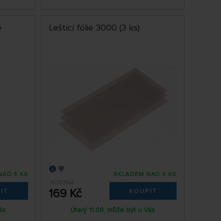
é
Leštící fólie 3000 (3 ks)
NAD 5 KS
SKLADEM NAD 5 KS
79787144
169 Kč
IT
KOUPIT
ás
Úterý 11.08. může být u Vás