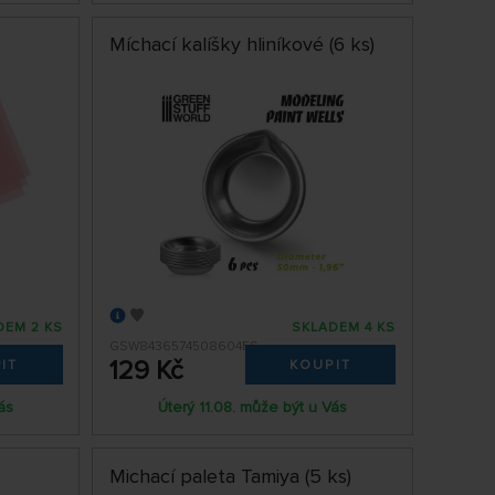
Míchací kalíšky hliníkové (6 ks)
DEM 2 KS
SKLADEM 4 KS
GSW8436574508604ES
129 Kč
IT
KOUPIT
ás
Úterý 11.08. může být u Vás
Michací paleta Tamiya (5 ks)