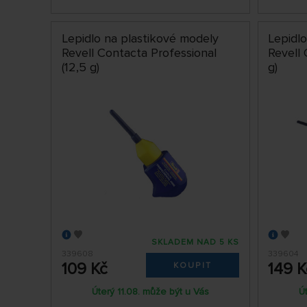
Lepidlo na plastikové modely
Lepidl
Revell Contacta Professional
Revell 
(12,5 g)
g)
SKLADEM NAD 5 KS
339608
339604
109 Kč
149 K
KOUPIT
Úterý 11.08. může být u Vás
Ú