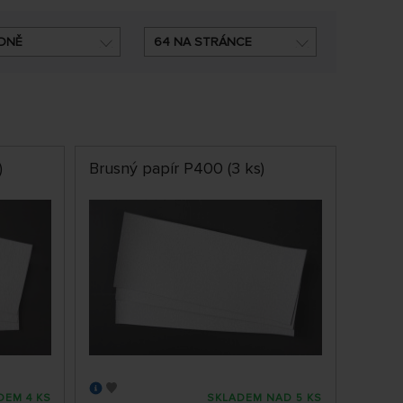
DNĚ
64 NA STRÁNCE
)
Brusný papír P400 (3 ks)
DEM 4 KS
SKLADEM NAD 5 KS