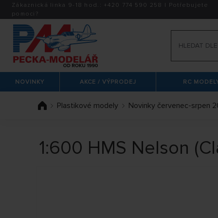
Zákaznická linka 9-18 hod.:
+420
774 590 258
|
Potřebujete
pomoci?
NOVINKY
AKCE / VÝPRODEJ
RC MODELY
Plastikové modely
Novinky červenec-srpen 
1:600 HMS Nelson (Cl