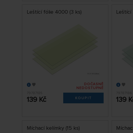
Leštící fólie 4000 (3 ks)
Leštící
DOČASNĚ
NEDOSTUPNÉ
79787185
79787186
139 Kč
139 K
KOUPIT
Míchací kelímky (15 ks)
Míchací