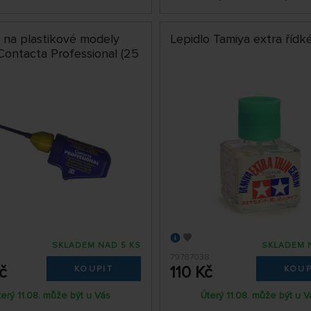
o na plastikové modely
Lepidlo Tamiya extra řídk
Contacta Professional (25
SKLADEM NAD 5 KS
SKLADEM 
79787038
č
110 Kč
KOUPIT
KOUP
terý 11.08. může být u Vás
Úterý 11.08. může být u V