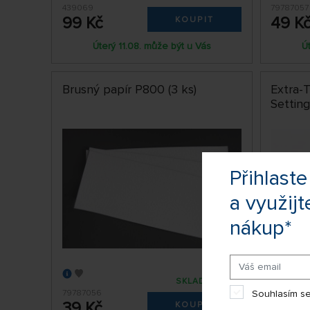
439069
79787057
99 Kč
49 K
KOUPIT
Úterý 11.08. může být u Vás
Ú
Brusný papír P800 (3 ks)
Extra-
Setting
Přihlas
a využijt
nákup*
SKLADEM 5 KS
79787056
Souhlasím se
79787182
39 Kč
115 K
KOUPIT