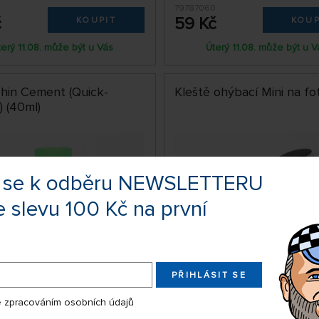
79787060
č
59 Kč
KOUPIT
KOUP
terý 11.08. může být u Vás
Úterý 11.08. může být u V
Thin Cement (Quick-
Kleště ohýbací Mini na fo
) (40ml)
te se k odběru NEWSLETTERU
e slevu 100 Kč na první
PŘIHLÁSIT SE
SKLADEM NAD 5 KS
SKLA
 zpracováním osobních údajů
79774084
č
575 Kč
KOUPIT
KOUP