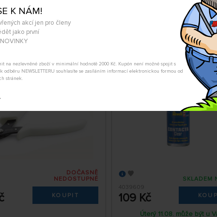
SE K NÁM!
terý 11.08. může být u Vás
Úterý 11.08. může být u V
vřených akcí jen pro členy
dět jako první
A NOVINKY
vyštipovací, boční (bílé)
Lepidlo na plastikové mo
Revell Contacta Clear (20
tnit na nezlevněné zboží v minimální hodnotě 2000 Kč. Kupón není možné spojit s
m k odběru NEWSLETTERU souhlasíte se zasíláním informací elektronickou formou od
ch stránek.
t
DOČASNĚ
NEDOSTUPNÉ
SKLADEM 
5
4039609
č
109 Kč
KOUPIT
KOUP
Úterý 11.08. může být u V