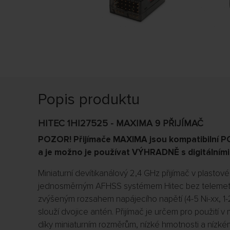
Popis produktu
HITEC 1HI27525 - MAXIMA 9 PŘIJÍMAČ
POZOR! Přijímače MAXIMA jsou kompatibilní PO
a je možno je používat VÝHRADNĚ s digitálními
Miniaturní devítikanálový 2,4 GHz přijímač v plastov
jednosměrným AFHSS systémem Hitec bez telemet
zvýšeným rozsahem napájecího napětí (4-5 Ni-xx, 1-2s
slouží dvojice antén. Přijímač je určem pro použití 
díky miniaturním rozměrům, nízké hmotnosti a níz