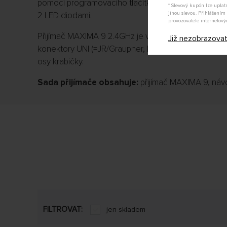
pomocí programovacího tlačítka SET na přijímači, pr
* Slevový kupón lze upla
2 LED diodami.
jinou slevou. Přihlášení
provozovatele internetový
Přijímač MAXIMA 9 2.4GHz je vybaven kontaktovými l
Již nezobrazova
konektory UNI (=JR/Graupner, Hitec, Futaba) orien
osy krabičky.
Sada přijímače obsahuje:
přijímač MAXIMA 9, náv
FILTROVAT:
jen skladem