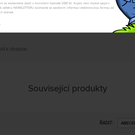
ovozní stavy jsou indikovány
tnit na nezlevněné zboží v minimální hodnotě 2000 Kč. Kupón není možné spojit s
m k odběru NEWSLETTERU souhlasíte se zasíláním informací elektronickou formou od
ch stránek.
ištami pro standardní
t
tovanými ve směru podélné
od k obsluze.
Související produkty
ŘADIT:
ABECE