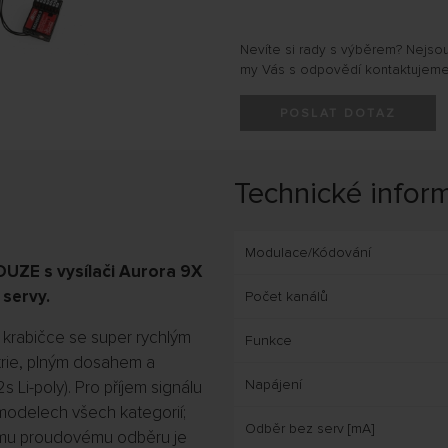
Nevíte si rady s výběrem? Nejso
my Vás s odpovědí kontaktujeme
POSLAT DOTAZ
Technické infor
Modulace/Kódování
UZE s vysílači Aurora 9X
 servy.
Počet kanálů
é krabičce se super rychlým
Funkce
rie, plným dosahem a
Napájení
 Li-poly). Pro příjem signálu
v modelech všech kategorií;
Odběr bez serv [mA]
kému proudovému odběru je