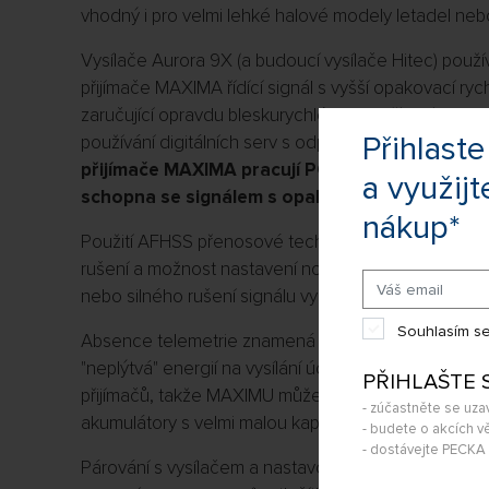
vhodný i pro velmi lehké halové modely letadel nebo
Vysílače Aurora 9X (a budoucí vysílače Hitec) použív
přijímače MAXIMA řídící signál s vyšší opakovací rych
zaručující opravdu bleskurychlé reakce řízení. To 
Přihlas
používání digitálních serv s odpovídajícími paramet
přijímače MAXIMA pracují POUZE s digitálními 
a využijt
schopna se signálem s opakovací rychlostí 7 m
nákup*
Použití AFHSS přenosové technologie přináší také 
rušení a možnost nastavení nouzových výchylek (fai
nebo silného rušení signálu vysílače.
Souhlasím se
Absence telemetrie znamená snížení proudového odb
"neplýtvá" energií na vysílání údajů zpátky do vysíl
PŘIHLAŠTE 
přijímačů, takže MAXIMU můžete bezpečně používat
- zúčastněte se uza
akumulátory s velmi malou kapacitou.
- budete o akcích vě
- dostávejte PECK
Párování s vysílačem a nastavování fail-safe nouzo