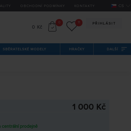
CS
ALITY
OBCHODNÍ PODMÍNKY
KONTAKTY
0
11
PŘIHLÁSIT
0 Kč
SBĚRATELSKÉ MODELY
HRAČKY
DALŠÍ
1 000 Kč
 centrální prodejně