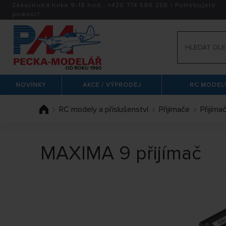
Zákaznická linka 9-18 hod.:
+420
774 590 258
|
Potřebujete
pomoci?
NOVINKY
AKCE / VÝPRODEJ
RC MODELY
RC modely a příslušenství
Přijímače
Přijíma
MAXIMA 9 přijímač