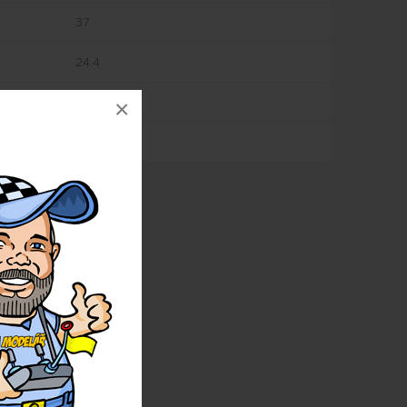
37
24.4
14.6
×
8.1