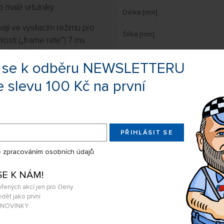
 malé vrtulníky.
Délka [mm]
ají ve vysílacím režimu pro
Šířka [mm]
lostí („frame rate“) 7 ms
samozřejmě vyžaduje
Výška [mm]
te se k odběru NEWSLETTERU
ry – v důsledku toho
servy, analogová nejsou
Hmotnost [g]
e slevu 100 Kč na první
s fungovat).
vysokou odolnost vůči
l-safe) pro případ výpadku
PŘIHLÁSIT SE
 zpracováním osobních údajů
ěru přijímače (který již
ače) na úroveň obvyklou u FM
SE K NÁM!
 i v modelech s
vřených akcí jen pro členy
dět jako první
A NOVINKY
vých výchylek se provádí s