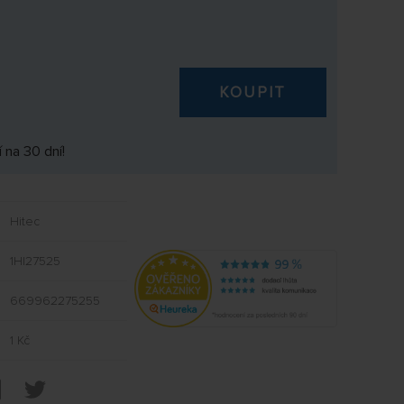
KOUPIT
 na 30 dní!
Hitec
1HI27525
669962275255
1 Kč