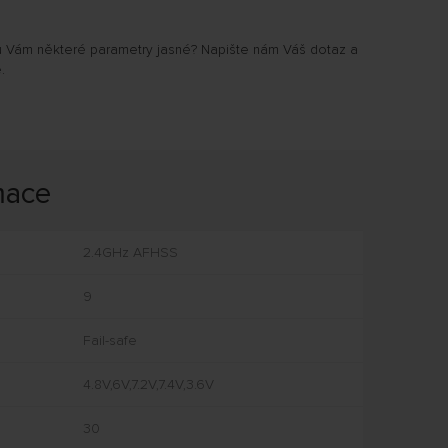
u Vám některé parametry jasné? Napište nám Váš dotaz a
.
mace
2.4GHz AFHSS
9
Fail-safe
4.8V,6V,7.2V,7.4V,3.6V
30