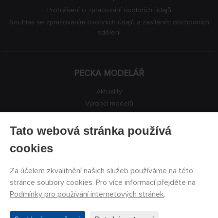
Prohlášení o zpracování osobních údajů
Souhlas se zpracováním osobních údajů a zasíláním obchodních
sdělení
PECKA MODELÁŘ
Aktuality
Výrobci modelů
Volná místa
Kontakty
Tato webová stránka používá
Registrace
cookies
Ochrana soukromí
Nastavení cookies
Za účelem zkvalitnění našich služeb používáme na této
Facebook
stránce soubory cookies. Pro více informací přejděte na
Podmínky pro používání internetových stránek
.
©
PECKA MODELÁŘ s.r.o.
2011 - 2026. Všechna práva