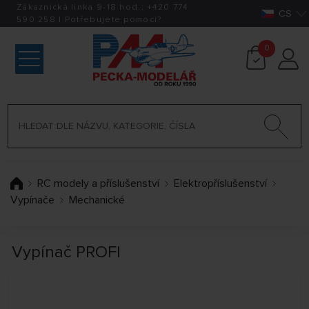
Zákaznická linka 9-18 hod.:
+420
774
CS
590 258
|
Potřebujete pomoci?
0
RC modely a příslušenství
Elektropříslušenství
Vypínače
Mechanické
Vypínač PROFI