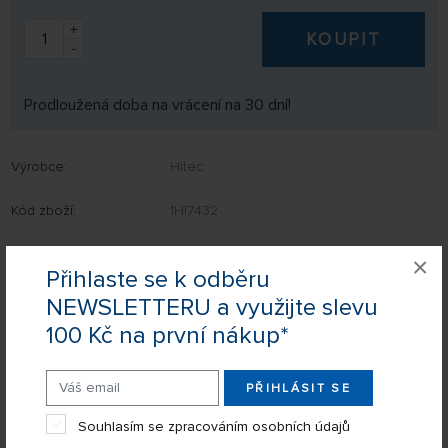
+
KOUPIT
-
Prodloužená doba na vrácení na 30 dní!
Výrobce:
Hitec
Kód zboží:
1HI7432
EAN:
6699624407148
×
Přihlaste se k odběru
NEWSLETTERU a využijte slevu
100 Kč na první nákup*
Nevíte si rady s výběrem? Nejsou Vám některé parametry jasné?
Napište nám Váš dotaz a my Vás s odpovědí kontaktujeme.
PŘIHLÁSIT SE
POSLAT DOTAZ
Souhlasím se zpracováním osobních údajů