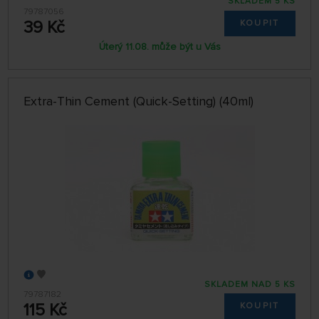
SKLADEM 5 KS
79787056
39 Kč
KOUPIT
Úterý 11.08. může být u Vás
Extra-Thin Cement (Quick-Setting) (40ml)
SKLADEM NAD 5 KS
79787182
115 Kč
KOUPIT