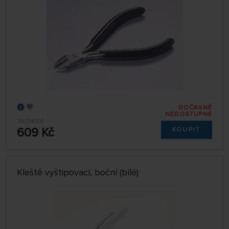
DOČASNĚ
NEDOSTUPNÉ
79774001
609 Kč
KOUPIT
Kleště vyštipovací, boční (bílé)