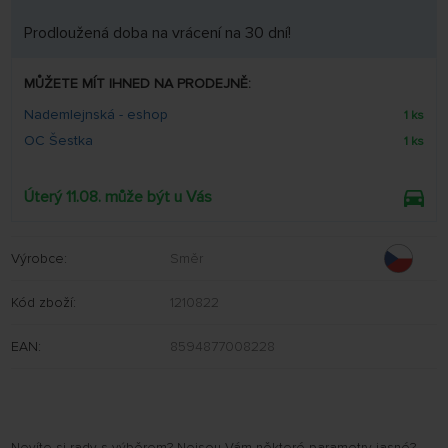
Prodloužená doba na vrácení na 30 dní!
MŮŽETE MÍT IHNED NA PRODEJNĚ:
Nademlejnská - eshop
1 ks
OC Šestka
1 ks
Úterý 11.08. může být u Vás
Výrobce:
Směr
Kód zboží:
1210822
EAN:
8594877008228
Nevíte si rady s výběrem? Nejsou Vám některé parametry jasné?