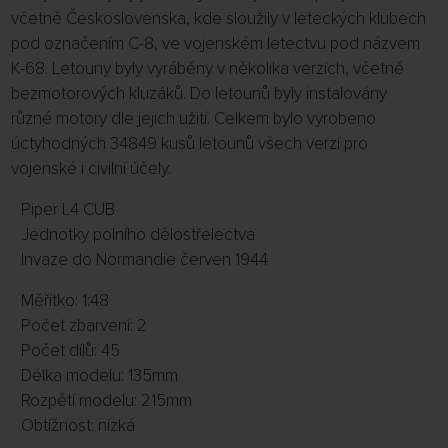
včetně Československa, kde sloužily v leteckých klubech
pod označením C-8, ve vojenském letectvu pod názvem
K-68. Letouny byly vyráběny v několika verzích, včetně
bezmotorových kluzáků. Do letounů byly instalovány
různé motory dle jejich užití. Celkem bylo vyrobeno
úctyhodných 34849 kusů letounů všech verzí pro
vojenské i civilní účely.
Piper L4 CUB
Jednotky polního dělostřelectva
Invaze do Normandie červen 1944
Měřítko: 1:48
Počet zbarvení: 2
Počet dílů: 45
Délka modelu: 135mm
Rozpětí modelu: 215mm
Obtížnost: nízká