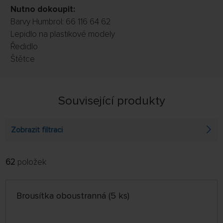
Nutno dokoupit:
Barvy Humbrol: 66 116 64 62
Lepidlo na plastikové modely
Ředidlo
Štětce
Související produkty
Zobrazit filtraci
62
položek
FILTROVAT:
ŘADIT:
ABECEDNĚ
jen skladem
Brousítka oboustranná (5 ks)
64 NA STRÁNCE