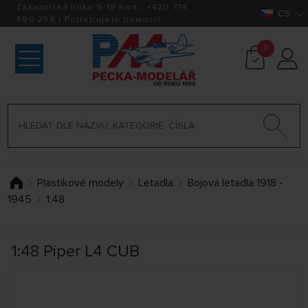
Zákaznická linka 9-18 hod.:
+420
774
CS
590 258
|
Potřebujete pomoci?
0
Plastikové modely
Letadla
Bojová letadla 1918 -
1945
1:48
1:48 Piper L4 CUB