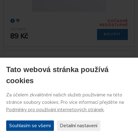
DOČASNĚ
NEDOSTUPNÉ
79774013
89 Kč
KOUPIT
Modelářský nůž Tamiya s lámací čepelí
Tato webová stránka používá
cookies
Za účelem zkvalitnění našich služeb používáme na této
stránce soubory cookies. Pro více informací přejděte na
Podmínky pro používání internetových stránek
.
Souhlasím se všemi
Detailní nastavení