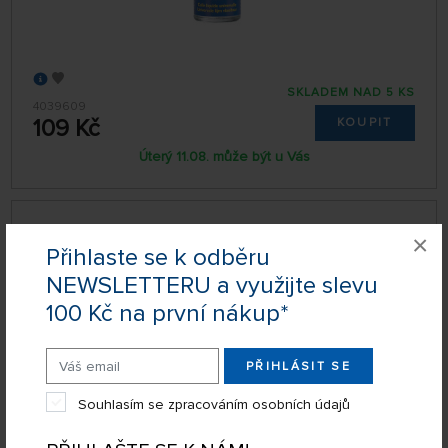
SKLADEM NAD 5 KS
4039609
109 Kč
KOUPIT
Úterý 11.08. může být u Vás
Lepidlo na plastikové modely Revell Contacta
×
Liquid (18 g)
Přihlaste se k odběru
NEWSLETTERU a využijte slevu
100 Kč na první nákup*
PŘIHLÁSIT SE
Souhlasím se zpracováním osobních údajů