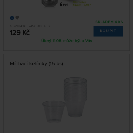
SKLADEM 4 KS
GSW8436574508604ES
129 Kč
KOUPIT
Úterý 11.08. může být u Vás
Míchací kelímky (15 ks)