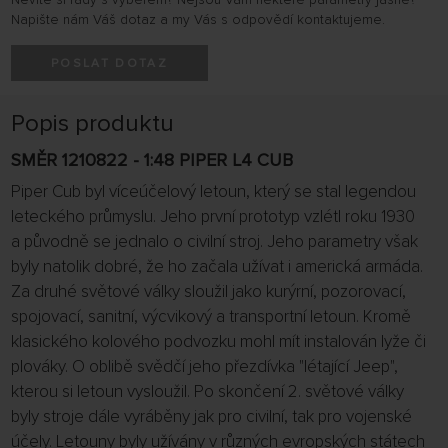
Napište nám Váš dotaz a my Vás s odpovědí kontaktujeme.
POSLAT DOTAZ
Popis produktu
SMĚR 1210822 - 1:48 PIPER L4 CUB
Piper Cub byl víceúčelový letoun, který se stal legendou
leteckého průmyslu. Jeho první prototyp vzlétl roku 1930
a původně se jednalo o civilní stroj. Jeho parametry však
byly natolik dobré, že ho začala užívat i americká armáda.
Za druhé světové války sloužil jako kurýrní, pozorovací,
spojovací, sanitní, výcvikový a transportní letoun. Kromě
klasického kolového podvozku mohl mít instalován lyže či
plováky. O oblibě svědčí jeho přezdívka "létající Jeep",
kterou si letoun vysloužil. Po skončení 2. světové války
byly stroje dále vyráběny jak pro civilní, tak pro vojenské
účely. Letouny byly užívány v různých evropských státech