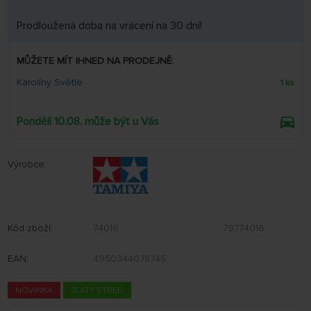
Prodloužená doba na vrácení na 30 dní!
MŮŽETE MÍT IHNED NA PRODEJNĚ:
Karolíny Světlé
1 ks
Pondělí 10.08. může být u Vás
Výrobce:
Kód zboží:
74016
79774016
EAN:
4950344078745
NOVINKA
ZLATÝ STŘED