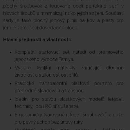
plochý šroubovák z legované oceli perfektně sedí v
hlavách šroubů a minimalizují riziko jejich stržení. Součástí
sady je také plochý jehlový pilník na kov a plasty pro
jemné zbroušení dosedacích ploch.
Hlavní přednosti a vlastnosti:
Kompletní startovací set nářadí od prémiového
japonského výrobce Tamiya.
Vysoce kvalitní materiály zaručující dlouhou
životnost a stálou ostrost břitů.
Praktické transparentní plastové pouzdro pro
přehledné skladování a transport.
Ideální pro stavbu plastikových modelů letadel,
techniky, lodí i RC příslušenství.
Ergonomicky tvarované rukojeti šroubováků a nože
pro pevný úchop bez únavy ruky.