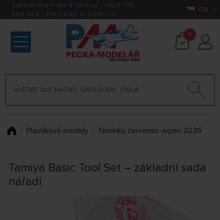
Zákaznická linka 9-18 hod.:
+420
774
CS
590 258
|
Potřebujete pomoci?
0
Plastikové modely
Novinky červenec-srpen 2026
Tamiya Basic Tool Set – základní sada
nářadí