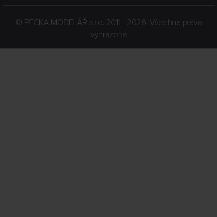
©
PECKA MODELÁŘ s.r.o.
2011 - 2026. Všechna práva
vyhrazena