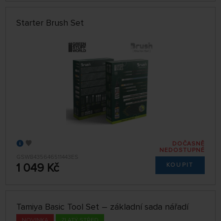
Starter Brush Set
DOČASNĚ
NEDOSTUPNÉ
GSW8435646511443ES
1 049 Kč
KOUPIT
Tamiya Basic Tool Set – základní sada nářadí
NOVINKA
ZLATÝ STŘED