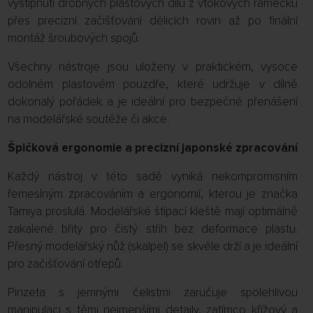
vyštípnutí drobných plastových dílů z vtokových rámečků
přes precizní začišťování dělicích rovin až po finální
montáž šroubových spojů.
Všechny nástroje jsou uloženy v praktickém, vysoce
odolném plastovém pouzdře, které udržuje v dílně
dokonalý pořádek a je ideální pro bezpečné přenášení
na modelářské soutěže či akce.
Špičková ergonomie a precizní japonské zpracování
Každý nástroj v této sadě vyniká nekompromisním
řemeslným zpracováním a ergonomií, kterou je značka
Tamiya proslulá. Modelářské štípací kleště mají optimálně
zakalené břity pro čistý střih bez deformace plastu.
Přesný modelářský nůž (skalpel) se skvěle drží a je ideální
pro začišťování otřepů.
Pinzeta s jemnými čelistmi zaručuje spolehlivou
manipulaci s těmi nejmenšími detaily, zatímco křížový a