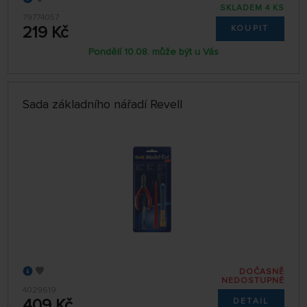
SKLADEM 4 KS
79774057
219 Kč
KOUPIT
Pondělí 10.08. může být u Vás
Sada základního nářadí Revell
DOČASNĚ
NEDOSTUPNÉ
4029619
409 Kč
DETAIL