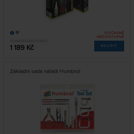
DOČASNĚ
NEDOSTUPNÉ
GSW8435646511344ES
1 189 Kč
KOUPIT
Základní sada nářadí Humbrol