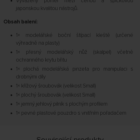
Vyvážený poměr mezi cenou a špičkovou
japonskou kvalitou nástrojů.
Obsah balení:
1× modelářské boční štípací kleště (určené
výhradně na plasty)
1× přesný modelářský nůž (skalpel) včetně
ochranného krytu břitu
1× plochá modelářská pinzeta pro manipulaci s
drobnými díly
1× křížový šroubovák (velikost Small)
1× plochý šroubovák (velikost Small)
1× jemný jehlový pilník s plochým profilem
1× pevné plastové pouzdro s vnitřním pořadačem
Související produkty