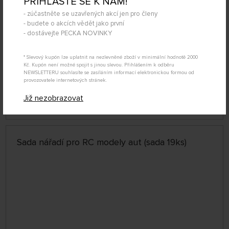
PŘIHLAŠTE SE K NÁM!
- zúčastněte se uzavřených akcí jen pro členy
- budete o akcích vědět jako první
- dostávejte PECKA NOVINKY
* Slevový kupón lze uplatnit na nezlevněné zboží v minimální hodnotě 2000
Kč. Kupón není možné spojit s jinou slevou. Přihlášením k odběru
SKLADEM 2 KS
NEWSLETTERU souhlasíte se zasíláním informací elektronickou formou od
79550830
provozovatele internetových stránek.
339 Kč
KOUPIT
Již nezobrazovat
Pondělí 10.08. může být u Vás
Sada nářadí pro RC modely aut (sada 19ks)