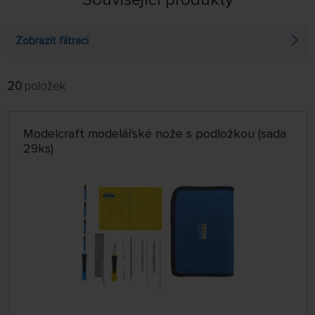
Zobrazit filtraci
20
položek
FILTROVAT:
ŘADIT:
ABECEDNĚ
jen skladem
Modelcraft modelářské nože s podložkou (sada
64 NA STRÁNCE
29ks)