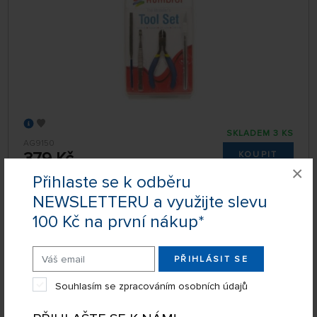
SKLADEM 3 KS
AG9150
379 Kč
KOUPIT
×
Přihlaste se k odběru
Pondělí 10.08. může být u Vás
NEWSLETTERU a využijte slevu
100 Kč na první nákup*
Sada Nářadí Italeri
PŘIHLÁSIT SE
Souhlasím se zpracováním osobních údajů