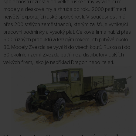
společnosti rozrostla do velké ruské firmy vyrábějící rc
modely a deskové hry a zhruba od roku 2000 patří mezi
největší exportující ruské společnosti. V současnosti má
přes 200 stálých zaměstnanců, kterým zajišťuje vynikající
pracovní podmínky a vysoký plat. Celkově firma nabízí přes
500 různých produktů a každým rokem jich přibývá okolo
80. Modely Zvezda se vyváží do všech koutů Ruska a i do
50 okolních zemí. Zvezda patří mezi distributory dalších
velkých firem, jako je například Dragon nebo Italeri.