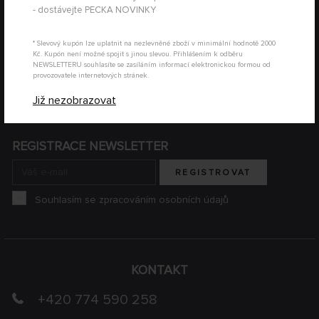
- dostávejte PECKA NOVINKY
* Slevový kupón lze uplatnit na nezlevněné zboží v minimální hodnotě 2000
Kč. Kupón není možné spojit s jinou slevou. Přihlášením k odběru
NEWSLETTERU souhlasíte se zasíláním informací elektronickou formou od
provozovatele internetových stránek.
Již nezobrazovat
REGISTRACE NEWSLETTER
REGISTROVAT
Souhlasím se zpracováním osobních údajů
KONTAKT
+420 774 590 258