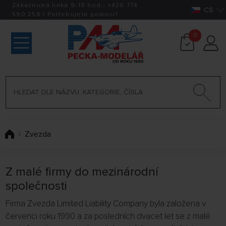
Zákaznická linka 9-18 hod.:
+420
774
CS
590 258
|
Potřebujete pomoci?
0
Zvezda
Z malé firmy do mezinárodní
společnosti
Firma Zvezda Limited Liability Company byla založena v
červenci roku 1990 a za posledních dvacet let se z malé