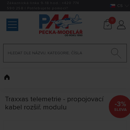
Zákaznická linka 9-18 hod.:
+420
774
CS
590 258
|
Potřebujete pomoci?
0
Traxxas telemetrie - propojovací
-3%
kabel rozšiř. modulu
SLEVA