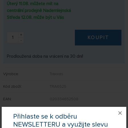
Úterý 11.08. můžete mít na
centrální prodejně Nademlejnská
Středa 12.08. může být u Vás
+
KOUPIT
-
Prodloužená doba na vrácení na 30 dní!
Výrobce:
Traxxas
Kód zboží:
TRA6525
EAN:
020334652508
×
AKČNÍ CENA
Přihlaste se k odběru
NEWSLETTERU a využijte slevu