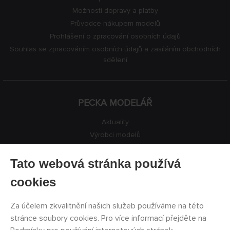
Možnosti dopravy a platby
Průvodce nákupem modelů
Prohlášení o zpracování osobních údajů
Souhlas se zpracováním osobních údajů a zasíláním obchodních
sdělení
PECKA MODELÁŘ
Aktuality
Výrobci modelů
Volná místa
Kontakty
Tato webová stránka používá
Registrace
cookies
Ochrana soukromí
Nastavení cookies
Za účelem zkvalitnění našich služeb používáme na této
Facebook
stránce soubory cookies. Pro více informací přejděte na