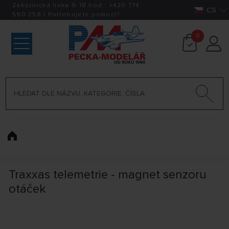
Zákaznická linka 9-18 hod.:
+420
774
CS
590 258
|
Potřebujete pomoci?
0
Traxxas telemetrie - magnet senzoru
otáček