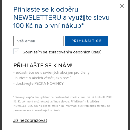
×
Přihlaste se k odběru
Nevíte si rady s výběrem? Nejsou Vám některé parametry jasné?
NEWSLETTERU a využijte slevu
Napište nám Váš dotaz a my Vás s odpovědí kontaktujeme.
100 Kč na první nákup*
POSLAT DOTAZ
PŘIHLÁSIT SE
Popis produktu
Souhlasím se zpracováním osobních údajů
TRAXXAS TRA6539 - TRAXXAS TELEMETRIE -
PŘIHLAŠTE SE K NÁM!
DRŽÁK MAGNETU CD
- zúčastněte se uzavřených akcí jen pro členy
Držák magnetu, který se montuje na čelní ozubené kolo
- budete o akcích vědět jako první
centrálního diferenciálu (CD). Tato montáž je kompatibilní
- dostávejte PECKA NOVINKY
pro všechny 4WD elektro auta Traxxas v měřítku
1:10
vybavená centrálním diferenciálem TRA6814
-
* Slevový kupón lze uplatnit na nezlevněné zboží v minimální hodnotě 2000
Kč. Kupón není možné spojit s jinou slevou. Přihlášením k odběru
modely Slash 4WD, Slash 4WD a Rally 4WD.
NEWSLETTERU souhlasíte se zasíláním informací elektronickou formou od
provozovatele internetových stránek.
Pro auta E-Revo 1:10 a E-Maxx 1:10 vybavená centrálním
Již nezobrazovat
diferenciálem TRA5614 se používá díl TRA6538, protože