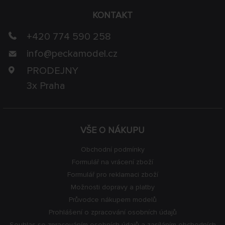
KONTAKT
+420 774 590 258
info@
peckamodel.cz
PRODEJNY
3x Praha
VŠE O NÁKUPU
Obchodní podmínky
Formulář na vrácení zboží
Formulář pro reklamaci zboží
Možnosti dopravy a platby
Průvodce nákupem modelů
Prohlášení o zpracování osobních údajů
Souhlas se zpracováním osobních údajů a zasíláním obchodních