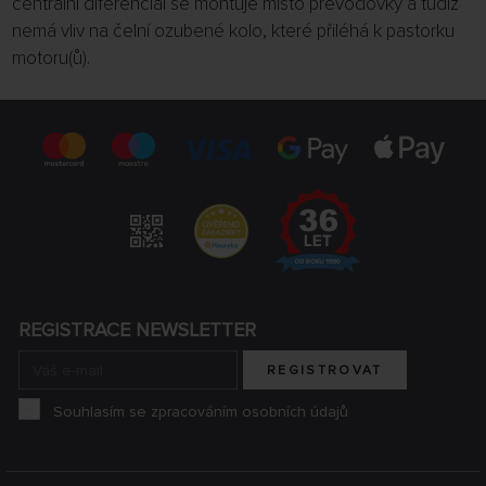
centrální diferenciál se montuje místo převodovky a tudíž
nemá vliv na čelní ozubené kolo, které přiléhá k pastorku
motoru(ů).
REGISTRACE NEWSLETTER
REGISTROVAT
Souhlasím se zpracováním osobních údajů