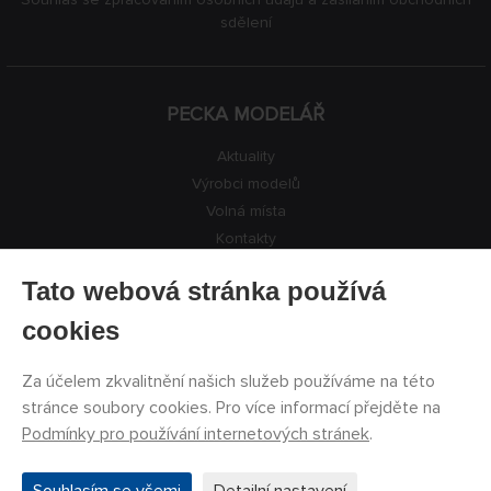
sdělení
PECKA MODELÁŘ
Aktuality
Výrobci modelů
Volná místa
Kontakty
Registrace
Tato webová stránka používá
Ochrana soukromí
Nastavení cookies
cookies
Facebook
Za účelem zkvalitnění našich služeb používáme na této
stránce soubory cookies. Pro více informací přejděte na
©
PECKA MODELÁŘ s.r.o.
2011 - 2026. Všechna práva
Podmínky pro používání internetových stránek
.
vyhrazena