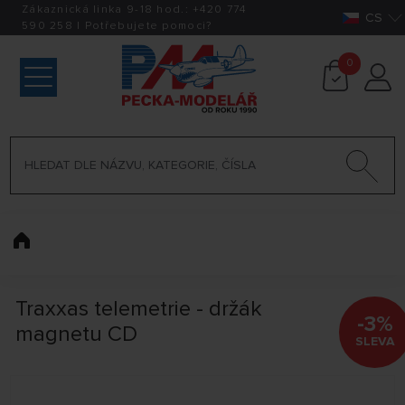
Zákaznická linka 9-18 hod.:
+420
774
CS
590 258
|
Potřebujete pomoci?
0
Traxxas telemetrie - držák
-3%
magnetu CD
SLEVA