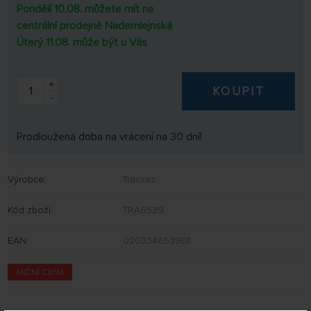
Pondělí 10.08. můžete mít na
centrální prodejně Nademlejnská
Úterý 11.08. může být u Vás
+
KOUPIT
-
Prodloužená doba na vrácení na 30 dní!
Výrobce:
Traxxas
Kód zboží:
TRA6539
EAN:
020334653901
AKČNÍ CENA