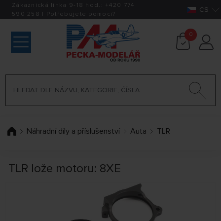
Zákaznická linka 9-18 hod.:
+420
774
CS
590 258
|
Potřebujete pomoci?
0
Náhradní díly a příslušenství
Auta
TLR
TLR lože motoru: 8XE