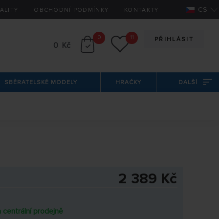
CS
ALITY
OBCHODNÍ PODMÍNKY
KONTAKTY
0
11
PŘIHLÁSIT
0 Kč
SBĚRATELSKÉ MODELY
HRAČKY
DALŠÍ
2 389 Kč
 centrální prodejně