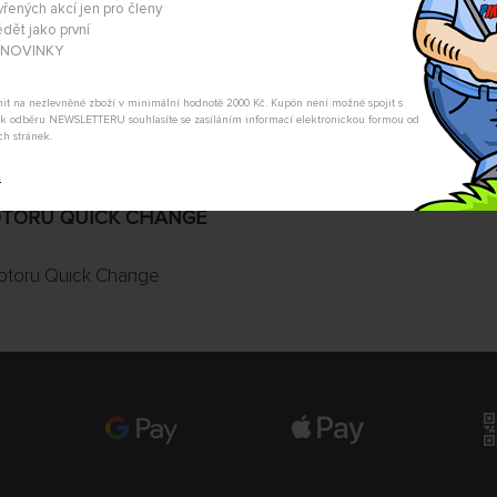
Nevíte si rady s výběrem? Nejso
vřených akcí jen pro členy
my Vás s odpovědí kontaktujeme
dět jako první
A NOVINKY
POSLAT DOTAZ
tnit na nezlevněné zboží v minimální hodnotě 2000 Kč. Kupón není možné spojit s
m k odběru NEWSLETTERU souhlasíte se zasíláním informací elektronickou formou od
ch stránek.
t
MOTORU QUICK CHANGE
motoru Quick Change