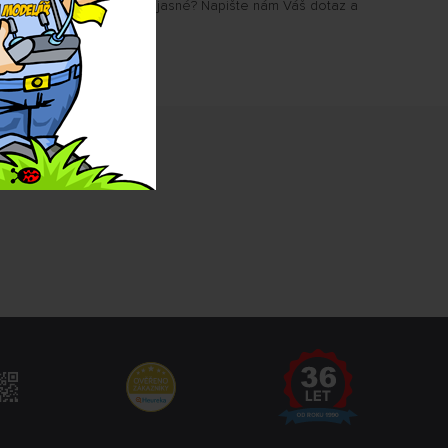
u Vám některé parametry jasné? Napište nám Váš dotaz a
.