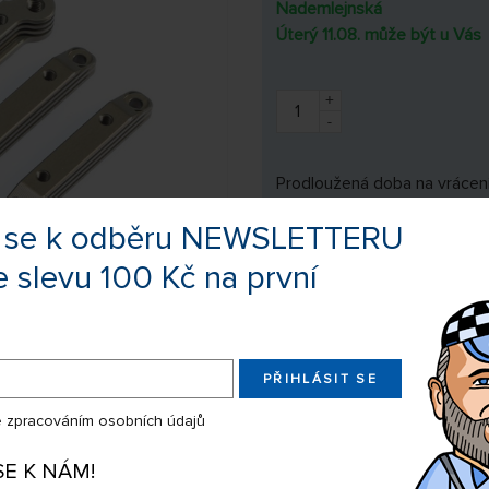
Nademlejnská
Úterý 11.08. může být u Vás
+
-
Prodloužená doba na vrácení
te se k odběru NEWSLETTERU
e slevu 100 Kč na první
Výrobce:
Team Losi R
Kód zboží:
TLR341019
EAN:
605482296
PŘIHLÁSIT SE
 zpracováním osobních údajů
Sdílejte produkt na:
SE K NÁM!