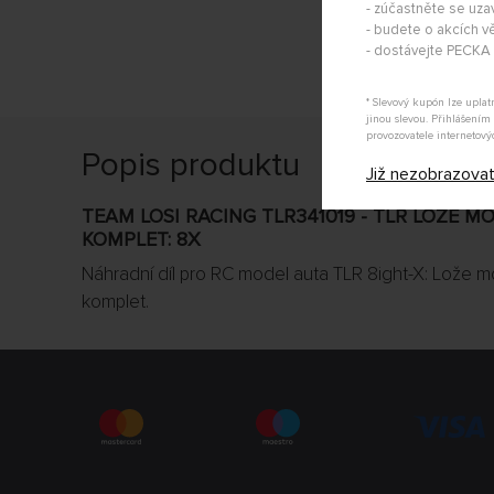
- zúčastněte se uza
- budete o akcích vě
- dostávejte PECK
* Slevový kupón lze upla
jinou slevou. Přihlášení
provozovatele internetový
Popis produktu
Již nezobrazova
TEAM LOSI RACING TLR341019 - TLR LOŽE 
KOMPLET: 8X
Náhradní díl pro RC model auta TLR 8ight-X: Lože 
komplet.