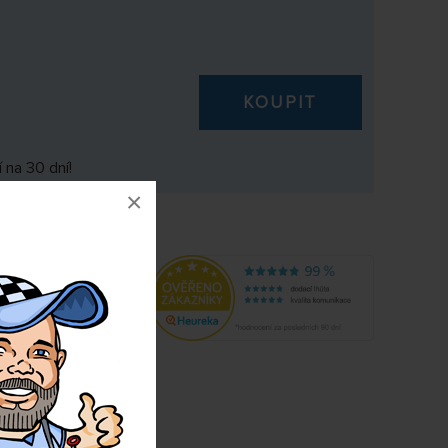
KOUPIT
 na 30 dní!
×
acing
059