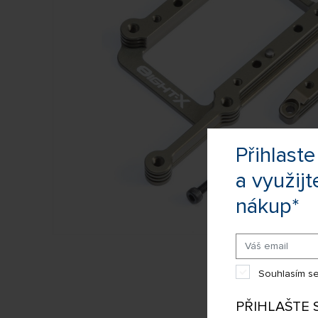
Přihlas
a využijt
nákup*
Souhlasím se
PŘIHLAŠTE 