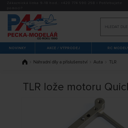
Zákaznická linka 9-18 hod.:
+420
774 590 258
|
Potřebujete
pomoci?
NOVINKY
AKCE / VÝPRODEJ
RC MODELY
Náhradní díly a příslušenství
Auta
TLR
TLR lože motoru Quic