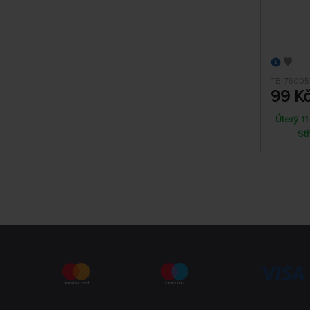
TB-76005
99 K
Úterý 1
St