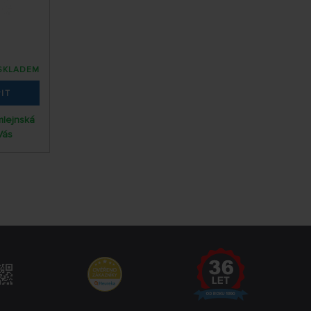
SKLADEM
IT
mlejnská
Vás