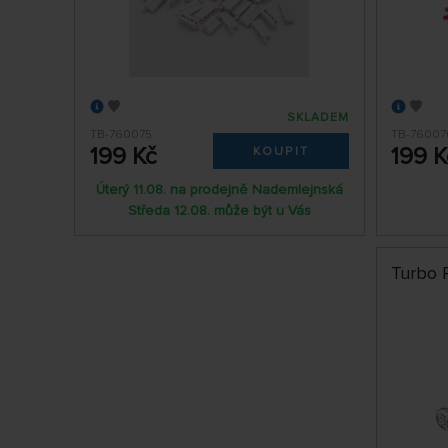
SKLADEM
TB-760075
TB-76007
199 Kč
199 K
KOUPIT
Úterý 11.08. na prodejně Nademlejnská
Středa 12.08. může být u Vás
Turbo 