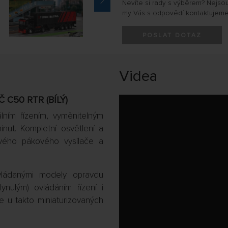
Nevíte si rady s výběrem? Nejso
my Vás s odpovědí kontaktujeme
POSLAT DOTAZ
Videa
 C50 RTR (BÍLÝ)
lním řízením, vyměnitelným
ut. Kompletní osvětlení a
vého pákového vysílače a
vládanými modely opravdu
ynulým) ovládáním řízení i
le u takto miniaturizovaných