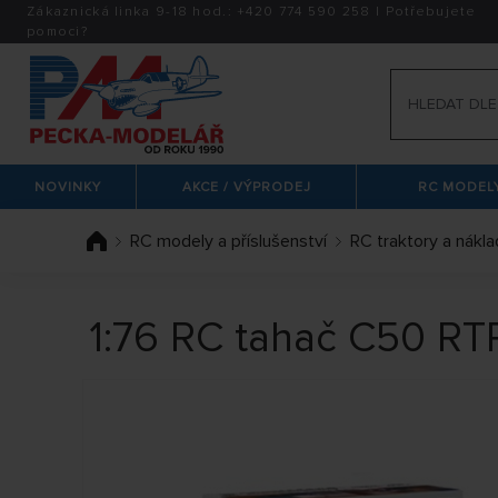
Zákaznická linka 9-18 hod.:
+420
774 590 258
|
Potřebujete
pomoci?
NOVINKY
AKCE / VÝPRODEJ
RC MODELY
RC modely a příslušenství
RC traktory a nákla
1:76 RC tahač C50 RTR 