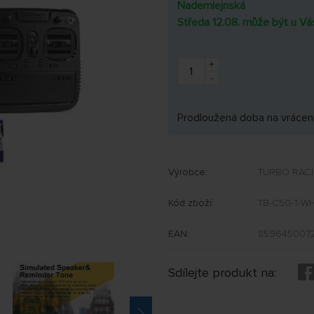
Nademlejnská
Středa 12.08. může být u Vá
+
-
Prodloužená doba na vrácení
Výrobce:
TURBO RAC
Kód zboží:
TB-C50-T-W
EAN:
859645007
Sdílejte produkt na: