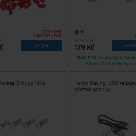
DOČASNĚ
NEDOSTUPNÉ
6
TB-760074
č
179 Kč
DETAIL
KOUP
Úterý 11.08. na prodejně Nade
Středa 12.08. může být u 
Racing: Šrouby 14ks
Turbo Racing: USB nabíjec
včetně sponky