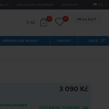
CS
ALITY
OBCHODNÍ PODMÍNKY
KONTAKTY
0
11
PŘIHLÁSIT
0 Kč
SBĚRATELSKÉ MODELY
HRAČKY
DALŠÍ
3 090 Kč
entrální prodejně
DOPRAVA ZDARMA