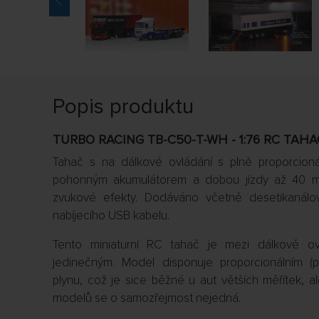
Popis produktu
TURBO RACING TB-C50-T-WH - 1:76 RC TAHAČ
Tahač s na dálkové ovládání s plně proporcioná
pohonným akumulátorem a dobou jízdy až 40 min
zvukové efekty. Dodáváno včetně desetikanálo
nabíjecího USB kabelu.
Tento miniaturní RC tahač je mezi dálkově o
jedinečným. Model disponuje proporcionálním (pl
plynu, což je sice běžné u aut větších měřítek, a
modelů se o samozřejmost nejedná.