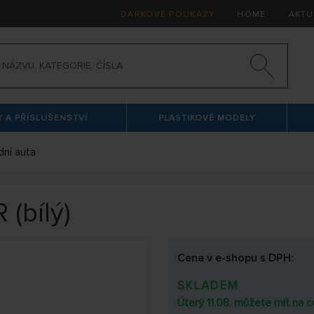
DÁRKOVÉ POUKAZY
HOME
AKTU
 A PŘÍSLUŠENSTVÍ
PLASTIKOVÉ MODELY
dní auta
(bílý)
Cena v e-shopu s DPH:
SKLADEM
Úterý 11.08. můžete mít na c