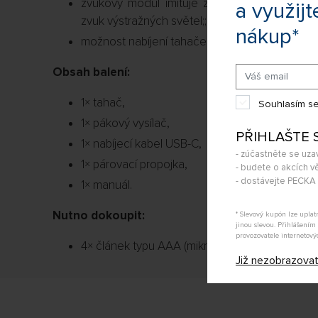
zvukový modul imituje zařazení zpátečky, zvu
a využijt
zvuk výstražných světel;;
nákup*
možnost nabíjení tahače z vysílače.
Obsah balení:
1× tahač,
Souhlasím se
1× pákový vysílač,
PŘIHLAŠTE 
1× nabíjecí kabel USB-C,
- zúčastněte se uza
1× párovací propojka,
- budete o akcích vě
- dostávejte PECK
1× manuál.
Nutno dokoupit:
* Slevový kupón lze upla
jinou slevou. Přihlášení
provozovatele internetový
4× článek typu AAA (mikrotužková baterie) pro 
Již nezobrazova