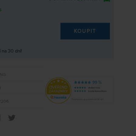
s
KOUPIT
 na 30 dní!
ING
H
2206