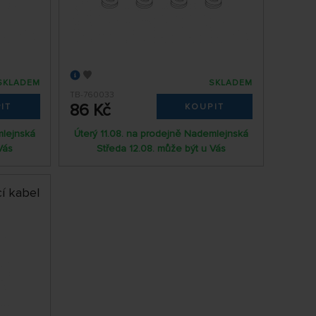
SKLADEM
SKLADEM
TB-760033
86 Kč
IT
KOUPIT
mlejnská
Úterý 11.08. na prodejně Nademlejnská
Vás
Středa 12.08. může být u Vás
í kabel