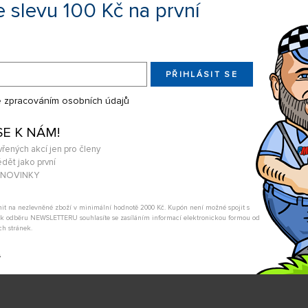
ky při zatáčení, klakson či
e slevu 100 Kč na první
PŘIHLÁSIT SE
 zpracováním osobních údajů
SE K NÁM!
vřených akcí jen pro členy
dět jako první
A NOVINKY
tnit na nezlevněné zboží v minimální hodnotě 2000 Kč. Kupón není možné spojit s
m k odběru NEWSLETTERU souhlasíte se zasíláním informací elektronickou formou od
ch stránek.
napájení vysílače.
t