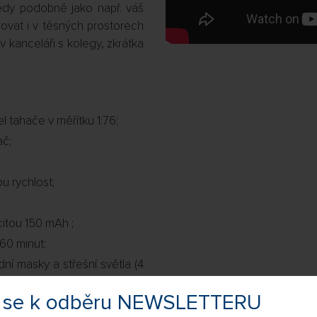
tedy podobně jako např. váš
vat i v těsných prostorech
v kanceláři s kolegy, zkrátka
 tahače v měřítku 1:76;
ač;
u rychlost;
itou 150 mAh ;
 60 minut;
dní masky a střešní světla (4
větla, brzdová světla, světla
te se k odběru NEWSLETTERU