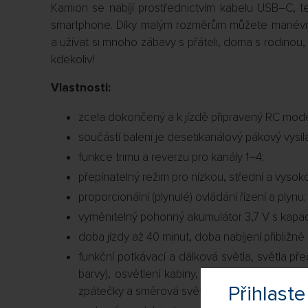
Kamion se nabíjí prostřednictvím kabelu USB–C, 
smartphone. Díky malým rozměrům můžete manévro
a užívat si mnoho zábavy s přáteli, doma s rodinou, 
kdekoliv!
Vlastnosti:
zcela dokončený a k jízdě připravený RC model
součástí balení je desetikanálový pákový vysíl
funkce trimu a reverzu pro kanály 1–4;
přepínatelný režim pro nízkou, střední a vysoko
proporcionální (plynulé) ovládání řízení a plynu;
vyměnitelný pohonný akumulátor 3,7 V s kapac
doba jízdy až 40 minut, doba nabíjení přibližně
funkční potkávací a dálková světla, světla pře
barvy), osvětlení kabiny, mlhovky, výstražná s
Přihlas
zpátečky a směrová světla;