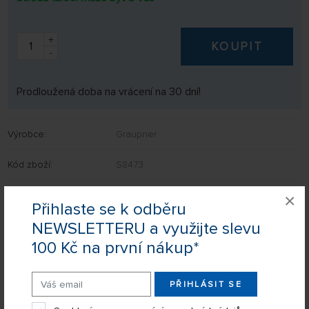
+
KOUPIT
-
Prodloužená doba na vrácení na 30 dní!
Výrobce:
Graupner
Kód zboží:
S8473
EAN:
8809403494834
×
Přihlaste se k odběru
NEWSLETTERU a využijte slevu
100 Kč na první nákup*
Nevíte si rady s výběrem? Nejsou Vám některé parametry jasné?
Napište nám Váš dotaz a my Vás s odpovědí kontaktujeme.
PŘIHLÁSIT SE
POSLAT DOTAZ