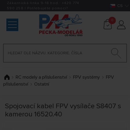
Zákaznická linka 9-18 hod.:
+420
774
CS
590 258
|
Potřebujete pomoci?
0
RC modely a příslušenství
FPV systémy
FPV
příslušenství
Ostatní
Spojovací kabel FPV vysílače S8407 s
kamerou 16520.40