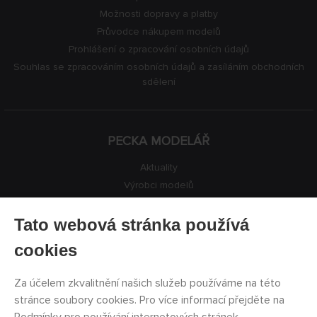
Možnosti dopravy a platby
Průvodce nákupem modelů
Prohlášení o zpracování osobních údajů
Souhlas se zpracováním osobních údajů a zasíláním obchodních
sdělení
PECKA MODELÁŘ
Aktuality
Výrobci modelů
Volná místa
Kontakty
Tato webová stránka používá
Registrace
cookies
Ochrana soukromí
Nastavení cookies
Za účelem zkvalitnění našich služeb používáme na této
Facebook
stránce soubory cookies. Pro více informací přejděte na