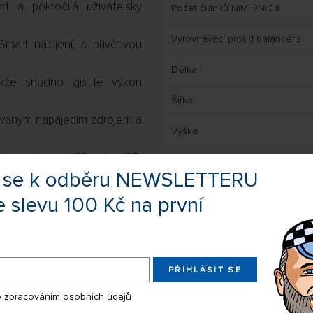
t a pokročilá uživatelsky
Počet článků NiMH/NiCd
Vyrovnávací proud balancéru
Smart nabíjení, s přívětivou
Délka
kže snadno zjistíte výkon
Šířka
vaným napájecím zdrojem a
Výška
m konektorem IC3 nebo IC5,
Konektor balancéru
te se k odběru NEWSLETTERU
a po připojení automaticky
Ke stažení
e slevu 100 Kč na první
konektoru balancéru JST-XH;
Manuál nabíječe EN
kumulátorů Spektrum Smart;
Manuál nabíječe DE
PŘIHLÁSIT SE
mpatibilní s konektory EC3 a
 zpracováním osobních údajů
Manuál nabíječe FR