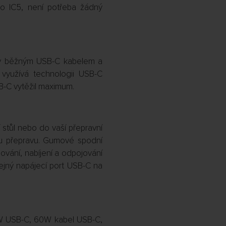
o IC5, není potřeba žádný
liv běžným USB-C kabelem a
využívá technologii USB-C
B-C vytěžil maximum.
 stůl nebo do vaší přepravní
ou přepravu. Gumové spodní
jování, nabíjení a odpojování
tejný napájecí port USB-C na
0W USB-C, 60W kabel USB-C,