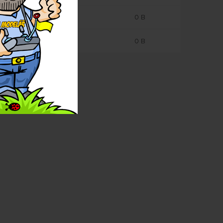
0 B
0 B