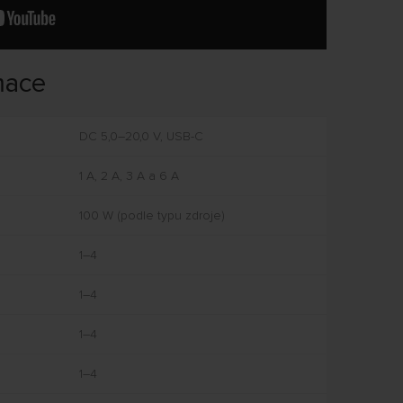
mace
DC 5,0–20,0 V, USB-C
1 A, 2 A, 3 A a 6 A
100 W (podle typu zdroje)
1–4
1–4
1–4
1–4