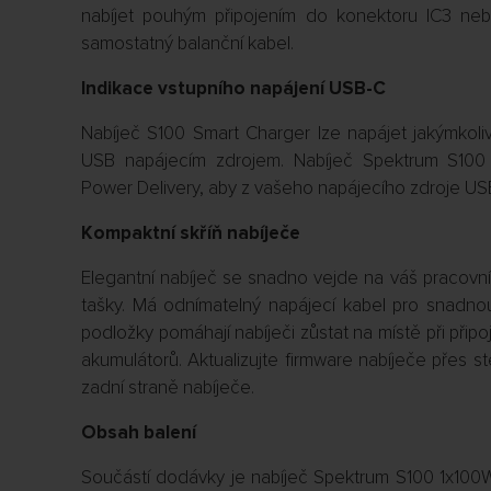
nabíjet pouhým připojením do konektoru IC3 neb
samostatný balanční kabel.
Indikace vstupního napájení USB-C
Nabíječ S100 Smart Charger lze napájet jakýmko
USB napájecím zdrojem. Nabíječ Spektrum S100 
Power Delivery, aby z vašeho napájecího zdroje US
Kompaktní skříň nabíječe
Elegantní nabíječ se snadno vejde na váš pracovní
tašky. Má odnímatelný napájecí kabel pro snadn
podložky pomáhají nabíječi zůstat na místě při připo
akumulátorů. Aktualizujte firmware nabíječe přes s
zadní straně nabíječe.
Obsah balení
Součástí dodávky je nabíječ Spektrum S100 1x10