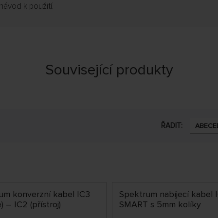
 návod k použití.
Související produkty
ŘADIT:
ABECE
um konverzní kabel IC3
Spektrum nabíjecí kabel 
) – IC2 (přístroj)
SMART s 5mm kolíky