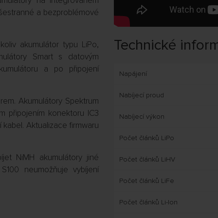
umulátory na integrovaném
 všestranné a bezproblémové
Technické infor
koliv akumulátor typu LiPo,
mulátory Smart s datovým
umulátoru a po připojení
Napájení
Nabíjecí proud
érem. Akumulátory Spektrum
m připojením konektoru IC3
Nabíjecí výkon
 kabel. Aktualizace firmwaru
Počet článků LiPo
jet NiMH akumulátory jiné
Počet článků LiHV
S100 neumožňuje vybíjení
Počet článků LiFe
Počet článků Li-Ion