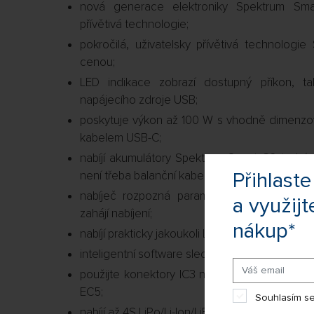
nová generace elektroniky Spektrum Smar
přívětivá technologie;
pokročilá, uživatelsky přívětivá technologie 
cenou;
LED indikace zobrazí dostupný příkon, ta
napájecího zdroje USB;
poskytuje výkon až 100 W s vhodně dimenzo
kabelem USB-C;
nabíjí akumulátory Spektrum Smart G2 jední
Přihlas
není třeba balanční kabel;
nabíječ rozpozná parametry Smart baterie 
a využijt
zahájí nabíjení;
nákup*
nabíjí prakticky jakoukoli LiPo baterii pomocí 
inteligentní software sleduje a ukládá data a
použijte konektory IC3 nebo IC5, jež jsou ko
EC5;
Souhlasím se
nabíjí až 4S LiPo/Li-Ion/LiFe/LiHV akumulátory;