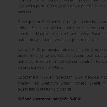
rozhraním a schopností rychle nabíjet Smart ak
výstupním portu IC3 nebo IC5 nabízí nabíječ S100
nabíjení.
S nabíječem S100 můžete nabíjet prakticky jakou
LiHV, LiFe s balančním konektorem nebo aku
kabelem. Nabíječ rozpozná parametry Smart ak
automaticky zahájí bezpečné a přesné nabíjení.
Nabíječ S100 je napájen přiloženým USB-C adapt
Smart G2 mají datový kabel s jedním jednoduchý
nebo IC5, a proto není potřeba samostatný balanční
se provádí přes port USB-C.
Upozornění: Nabíječ Spektrum S100 nebude nabí
značky než Spektrum Smart. Nabíječ Spektrum 
akumulátorů ani funkci Storage.
Klíčové vlastnosti nabíječe S-100: