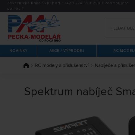
Zákaznická linka 9-18 hod.:
+420
774 590 258
|
Potřebujete
pomoci?
NOVINKY
AKCE / VÝPRODEJ
RC MODELY
RC modely a příslušenství
Nabíječe a přísluše
Spektrum nabíječ Sm