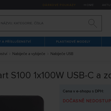
DÁRKOVÉ POUKAZY
HOME
AKTU
 A PŘÍSLUŠENSTVÍ
PLASTIKOVÉ MODELY
nství
Nabíječe a vybíječe
Nabíječe USB
art S100 1x100W USB-C a 
Cena v e-shopu s DPH:
DOČASNĚ NEDOSTU