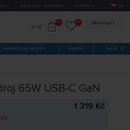
CS
ALITY
OBCHODNÍ PODMÍNKY
KONTAKTY
0
11
PŘIHLÁSIT
0 Kč
SBĚRATELSKÉ MODELY
HRAČKY
DALŠÍ
zdroj 65W USB-C GaN
1 319 Kč
PNÉ