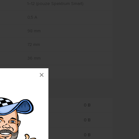
1–12 (pouze Spektrum Smart)
0,5 A
98 mm
72 mm
36 mm
JST-XH
×
0 B
0 B
0 B