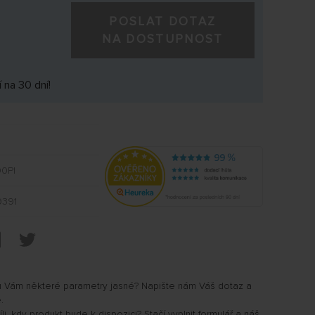
POSLAT DOTAZ
NA DOSTUPNOST
 na 30 dní!
0PI
391
u Vám některé parametry jasné? Napište nám Váš dotaz a
.
i, kdy produkt bude k dispozici? Stačí vyplnit formulář a náš