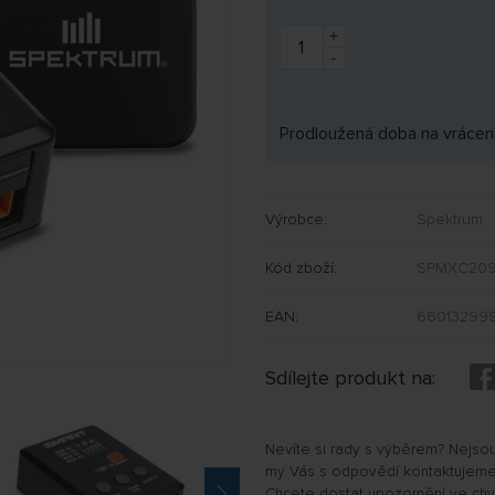
+
-
Prodloužená doba na vrácení
Výrobce:
Spektrum
Kód zboží:
SPMXC209
EAN:
660132999
Sdílejte produkt na:
Nevíte si rady s výběrem? Nejso
my Vás s odpovědí kontaktujeme
Chcete dostat upozornění ve chvíl