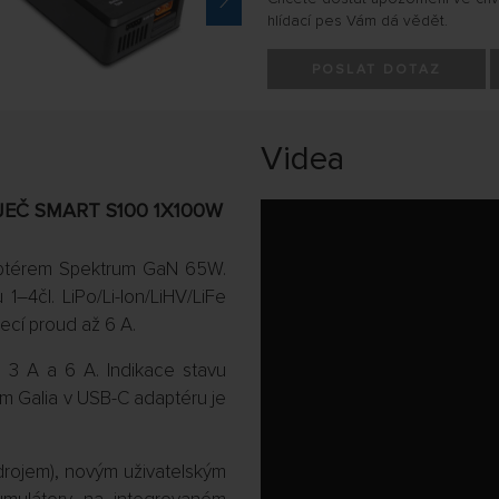
hlídací pes Vám dá vědět.
POSLAT DOTAZ
Videa
EČ SMART S100 1X100W
aptérem Spektrum GaN 65W.
–4čl. LiPo/Li-Ion/LiHV/LiFe
ecí proud až 6 A.
A, 3 A a 6 A. Indikace stavu
dem Galia v USB-C adaptéru je
ojem), novým uživatelským