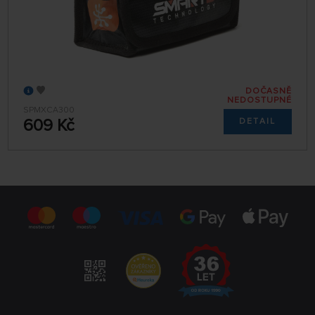
DOČASNĚ
NEDOSTUPNÉ
SPMXCA300
609 Kč
DETAIL