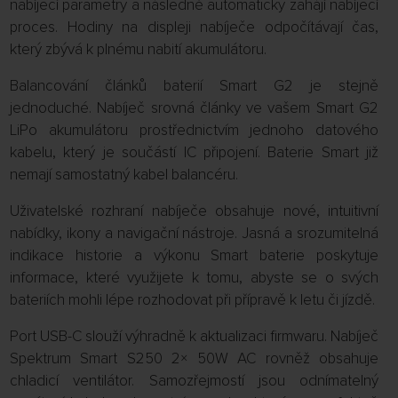
nabíjecí parametry a následně automaticky zahájí nabíjecí
proces. Hodiny na displeji nabíječe odpočítávají čas,
který zbývá k plnému nabití akumulátoru.
Balancování článků baterií Smart G2 je stejně
jednoduché. Nabíječ srovná články ve vašem Smart G2
LiPo akumulátoru prostřednictvím jednoho datového
kabelu, který je součástí IC připojení. Baterie Smart již
nemají samostatný kabel balancéru.
Uživatelské rozhraní nabíječe obsahuje nové, intuitivní
nabídky, ikony a navigační nástroje. Jasná a srozumitelná
indikace historie a výkonu Smart baterie poskytuje
informace, které využijete k tomu, abyste se o svých
bateriích mohli lépe rozhodovat při přípravě k letu či jízdě.
Port USB-C slouží výhradně k aktualizaci firmwaru. Nabíječ
Spektrum Smart S250 2× 50W AC rovněž obsahuje
chladicí ventilátor. Samozřejmostí jsou odnímatelný