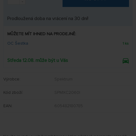
-
Prodloužená doba na vrácení na 30 dní!
MŮŽETE MÍT IHNED NA PRODEJNĚ:
OC Šestka
1 ks
Středa 12.08. může být u Vás
Výrobce:
Spektrum
Kód zboží:
SPMXC2060I
EAN:
605482180785