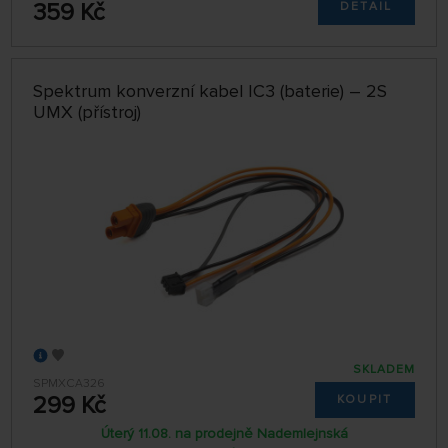
359 Kč
DETAIL
Spektrum konverzní kabel IC3 (baterie) – 2S
UMX (přístroj)
SKLADEM
SPMXCA326
299 Kč
KOUPIT
Úterý 11.08. na prodejně Nademlejnská