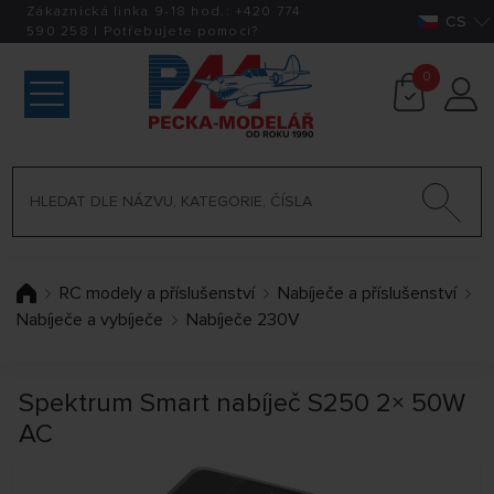
Zákaznická linka 9-18 hod.:
+420
774
CS
590 258
|
Potřebujete pomoci?
0
RC modely a příslušenství
Nabíječe a příslušenství
Nabíječe a vybíječe
Nabíječe 230V
Spektrum Smart nabíječ S250 2× 50W
AC