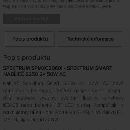
Nevíte si rady s výběrem? Nejsou Vám některé parametry jasné?
Napište nám Váš dotaz a my Vás s odpovědí kontaktujeme.
POSLAT DOTAZ
Popis produktu
Technické informace
Popis produktu
SPEKTRUM SPMXC2060I - SPEKTRUM SMART
NABÍJEČ S250 2× 50W AC
Nabíječ Spektrum Smart S250 2× 50W AC nové
generace s technologií SMART nabízí snadné nabíjení,
dva nezávislé výstupy, ovládání tlačítky, konektory
IC3/IC5 nebo barevný 1,5” LCD displej. Kompatibilní s
akumulátory LiFe/Li-Ion/LiPo/LiHV (1S–4S), NiMH/NiCd (1S–
12S). Nabíjecí proud až 8 A.