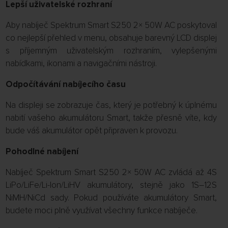
Lepší uživatelské rozhraní
Aby nabíječ Spektrum Smart S250 2× 50W AC poskytoval
co nejlepší přehled v menu, obsahuje barevný LCD displej
s příjemným uživatelským rozhraním, vylepšenými
nabídkami, ikonami a navigačními nástroji.
Odpočítávání nabíjecího času
Na displeji se zobrazuje čas, který je potřebný k úplnému
nabití vašeho akumulátoru Smart, takže přesně víte, kdy
bude váš akumulátor opět připraven k provozu.
Pohodlné nabíjení
Nabíječ Spektrum Smart S250 2× 50W AC zvládá až 4S
LiPo/LiFe/Li-Ion/LiHV akumulátory, stejně jako 1S–12S
NiMH/NiCd sady. Pokud používáte akumulátory Smart,
budete moci plně využívat všechny funkce nabíječe.