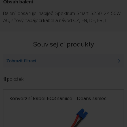
Obsah balení
Balení obsahuje nabíječ Spektrum Smart S250 2× 50W
AC, síťový napájecí kabel a návod CZ, EN, DE, FR, IT.
Související produkty
Zobrazit filtraci
11
položek
FILTROVAT:
ŘADIT:
ABECEDNĚ
jen skladem
Konverzní kabel EC3 samice - Deans samec
64 NA STRÁNCE