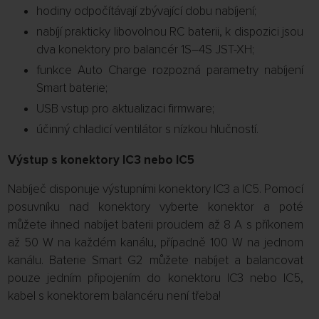
hodiny odpočítávají zbývající dobu nabíjení;
nabíjí prakticky libovolnou RC baterii, k dispozici jsou
dva konektory pro balancér 1S–4S JST-XH;
funkce Auto Charge rozpozná parametry nabíjení
Smart baterie;
USB vstup pro aktualizaci firmware;
účinný chladicí ventilátor s nízkou hlučností.
Výstup s konektory IC3 nebo IC5
Nabíječ disponuje výstupními konektory IC3 a IC5. Pomocí
posuvníku nad konektory vyberte konektor a poté
můžete ihned nabíjet baterii proudem až 8 A s příkonem
až 50 W na každém kanálu, případně 100 W na jednom
kanálu. Baterie Smart G2 můžete nabíjet a balancovat
pouze jedním připojením do konektoru IC3 nebo IC5,
kabel s konektorem balancéru není třeba!