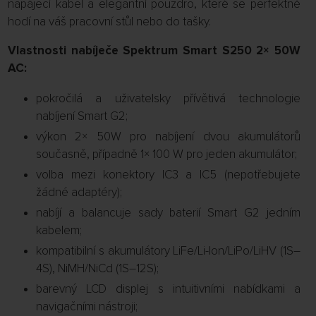
napájecí kabel a elegantní pouzdro, které se perfektně
hodí na váš pracovní stůl nebo do tašky.
Vlastnosti nabíječe Spektrum Smart S250 2× 50W
AC:
pokročilá a uživatelsky přívětivá technologie
nabíjení Smart G2;
výkon 2× 50W pro nabíjení dvou akumulátorů
současně, případně 1× 100 W pro jeden akumulátor;
volba mezi konektory IC3 a IC5 (nepotřebujete
žádné adaptéry);
nabíjí a balancuje sady baterií Smart G2 jedním
kabelem;
kompatibilní s akumulátory LiFe/Li-Ion/LiPo/LiHV (1S–
4S), NiMH/NiCd (1S–12S);
barevný LCD displej s intuitivními nabídkami a
navigačními nástroji;