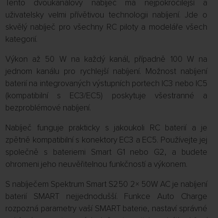
Tento dvoukanálový nabíječ má nejpokročilejší a
uživatelsky velmi přívětivou technologii nabíjení. Jde o
skvělý nabíječ pro všechny RC piloty a modeláře všech
kategorií.
Výkon až 50 W na každý kanál, případně 100 W na
jednom kanálu pro rychlejší nabíjení. Možnost nabíjení
baterií na integrovaných výstupních portech IC3 nebo IC5
(kompatibilní s EC3/EC5) poskytuje všestranné a
bezproblémové nabíjení.
Nabíječ funguje prakticky s jakoukoli RC baterií a je
zpětně kompatibilní s konektory EC3 a EC5. Používejte jej
společně s bateriemi Smart G1 nebo G2, a budete
ohromeni jeho neuvěřitelnou funkčností a výkonem.
S nabíječem Spektrum Smart S250 2× 50W AC je nabíjení
baterií SMART nejjednodušší. Funkce Auto Charge
rozpozná parametry vaší SMART baterie, nastaví správné