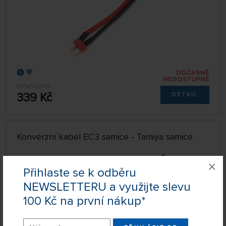
DOČASNĚ
NEDOSTUPNÉ
DYNC0060
339 Kč
DETAIL
Konverzní kabel EC3 samice - Tamiya samice
×
Přihlaste se k odběru
NEWSLETTERU a využijte slevu
100 Kč na první nákup*