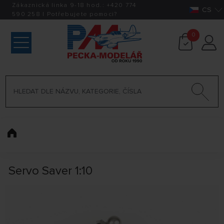
Zákaznická linka 9-18 hod.:
+420
774
CS
590 258
|
Potřebujete pomoci?
0
Servo Saver 1:10