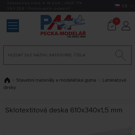
Zákaznická linka 9-18 hod.:
+420
774
CS
590 258
|
Potřebujete pomoci?
0
Stavební materiály a modelářská guma
Laminátové
desky
Sklotextitová deska 610x340x1,5 mm