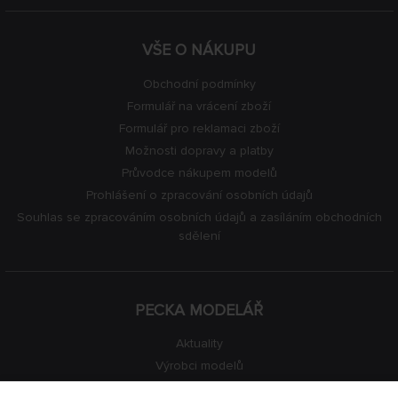
VŠE O NÁKUPU
Obchodní podmínky
Formulář na vrácení zboží
Formulář pro reklamaci zboží
Možnosti dopravy a platby
Průvodce nákupem modelů
Prohlášení o zpracování osobních údajů
Souhlas se zpracováním osobních údajů a zasíláním obchodních
sdělení
PECKA MODELÁŘ
Aktuality
Výrobci modelů
Volná místa