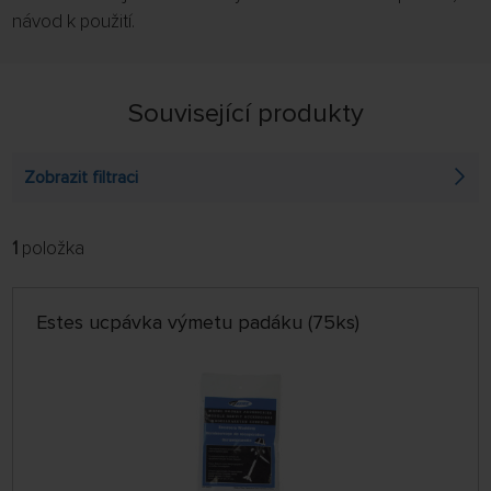
návod k použití.
Související produkty
Zobrazit filtraci
1
položka
FILTROVAT:
ŘADIT:
ABECEDNĚ
jen skladem
Estes ucpávka výmetu padáku (75ks)
64 NA STRÁNCE