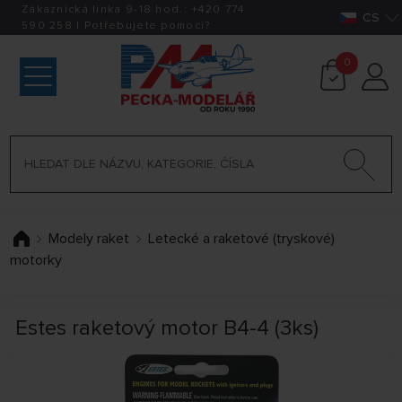
Zákaznická linka 9-18 hod.:
+420
774
CS
590 258
|
Potřebujete pomoci?
0
Modely raket
Letecké a raketové (tryskové)
motorky
Estes raketový motor B4-4 (3ks)