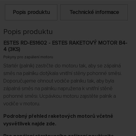
Popis produktu
Technické informace
Popis produktu
ESTES RD-ES1602 - ESTES RAKETOVÝ MOTOR B4-
4 (3KS)
Pokyny pro zapálení motoru
Startér (palník) zastrčte do motoru tak, aby se zápalná
směs na palníku dotýkala vnitřní stěny pohonné směsi.
Doporučujeme ohnout vodiče palníku tak, aby byla
zápalná směs na palníku napružena k vnitřní stěně
pohonné směsi. Ucpávkou motoru zajistěte palník a
vodiče v motoru.
Podrobný přehled raketových motorů včetně
vysvětlivek najde zde.