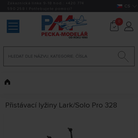
Zákaznická linka 9-18 hod.:
+420
774
CS
590 258
|
Potřebujete pomoci?
0
Přistávací lyžiny Lark/Solo Pro 328