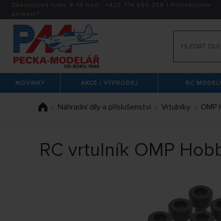
Zákaznická linka 9-18 hod.:
+420
774 590 258
|
Potřebujete
pomoci?
NOVINKY
AKCE / VÝPRODEJ
RC MODELY
Náhradní díly a příslušenství
Vrtulníky
OMP 
RC vrtulník OMP Hob