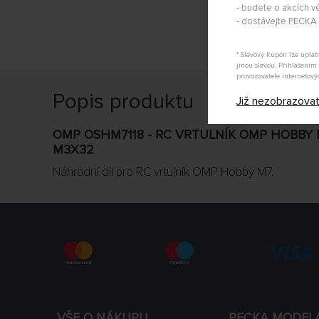
- budete o akcích vě
- dostávejte PECK
* Slevový kupón lze upla
jinou slevou. Přihlášení
provozovatele internetový
Popis produktu
Již nezobrazova
OMP OSHM7118 - RC VRTULNÍK OMP HOBBY
M3X32
Náhradní díl pro RC vrtulník OMP Hobby M7.
VŠE O NÁKUPU
PECKA MODEL