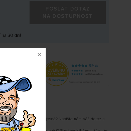
POSLAT DOTAZ
NA DOSTUPNOST
 na 30 dní!
×
3758
u Vám některé parametry jasné? Napište nám Váš dotaz a
.
i, kdy produkt bude k dispozici? Stačí vyplnit formulář a náš