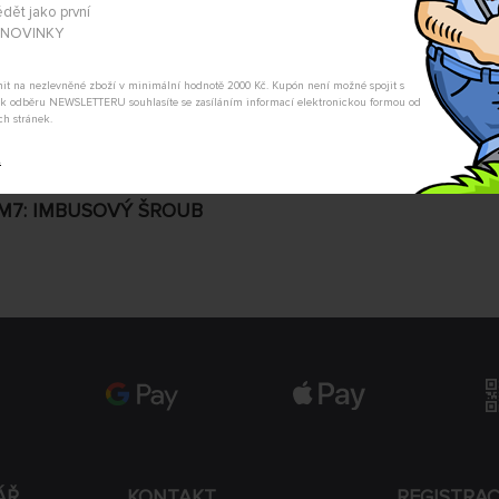
dět jako první
hlídací pes Vám dá vědět.
A NOVINKY
POSLAT DOTAZ
tnit na nezlevněné zboží v minimální hodnotě 2000 Kč. Kupón není možné spojit s
m k odběru NEWSLETTERU souhlasíte se zasíláním informací elektronickou formou od
ch stránek.
t
 M7: IMBUSOVÝ ŠROUB
ÁŘ
KONTAKT
REGISTRA