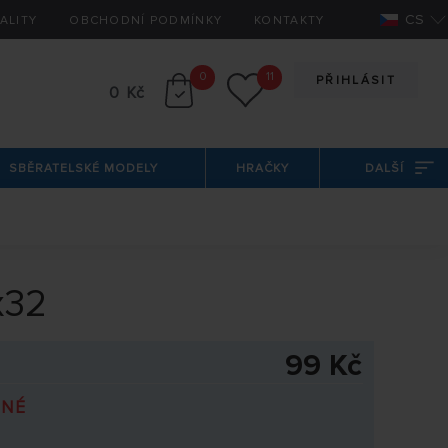
CS
ALITY
OBCHODNÍ PODMÍNKY
KONTAKTY
0
11
PŘIHLÁSIT
0 Kč
SBĚRATELSKÉ MODELY
HRAČKY
DALŠÍ
x32
99 Kč
PNÉ