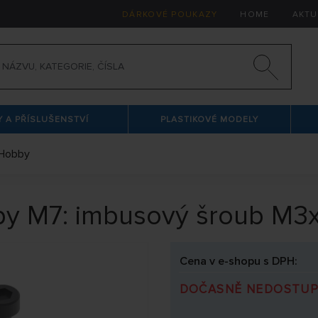
DÁRKOVÉ POUKAZY
HOME
AKTU
 A PŘÍSLUŠENSTVÍ
PLASTIKOVÉ MODELY
Hobby
by M7: imbusový šroub M3
Cena v e-shopu s DPH:
DOČASNĚ NEDOSTU