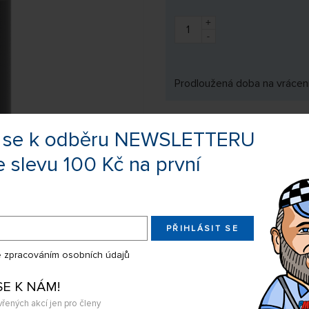
+
-
Prodloužená doba na vrácení
te se k odběru NEWSLETTERU
Výrobce:
OMP
e slevu 100 Kč na první
Kód zboží:
OSHM7118
EAN:
068030644
PŘIHLÁSIT SE
Sdílejte produkt na:
 zpracováním osobních údajů
Nevíte si rady s výběrem? Nejso
SE K NÁM!
my Vás s odpovědí kontaktujeme
vřených akcí jen pro členy
Chcete dostat upozornění ve chvíl