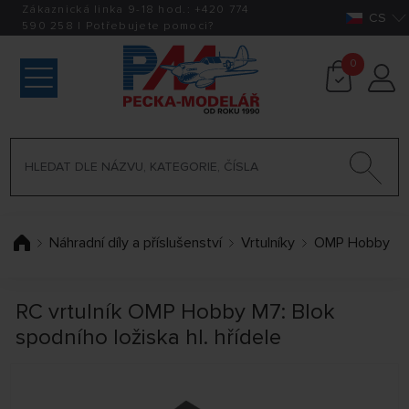
Zákaznická linka 9-18 hod.:
+420
774
CS
590 258
|
Potřebujete pomoci?
0
Náhradní díly a příslušenství
Vrtulníky
OMP Hobby
RC vrtulník OMP Hobby M7: Blok
spodního ložiska hl. hřídele