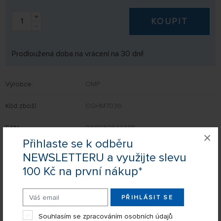
+
KOUPIT
-
Prodloužená doba na vrácení na 30 dní!
Výrobce:
OMP
Kód zboží:
OSHM7036
EAN:
0680306444311
×
Přihlaste se k odběru
NEWSLETTERU a využijte slevu
100 Kč na první nákup*
Nevíte si rady s výběrem? Nejsou Vám některé parametry jasné?
Napište nám Váš dotaz a my Vás s odpovědí kontaktujeme.
PŘIHLÁSIT SE
POSLAT DOTAZ
Souhlasím se zpracováním osobních údajů