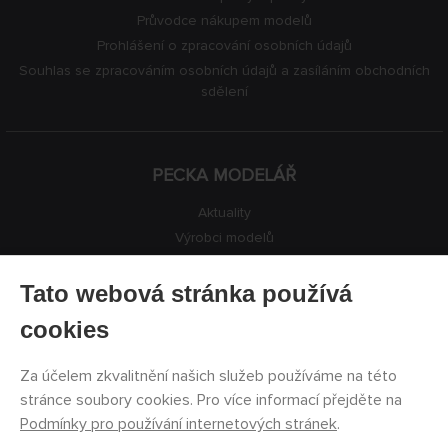
Průvodce nákupem modelů
Prohlášení o zpracování osobních údajů
Souhlas se zpracováním osobních údajů a zasíláním obchodních
sdělení
PECKA MODELÁŘ
Aktuality
Výrobci modelů
Volná místa
Kontakty
Tato webová stránka používá
Registrace
cookies
Ochrana soukromí
Nastavení cookies
Za účelem zkvalitnění našich služeb používáme na této
Facebook
stránce soubory cookies. Pro více informací přejděte na
Podmínky pro používání internetových stránek
.